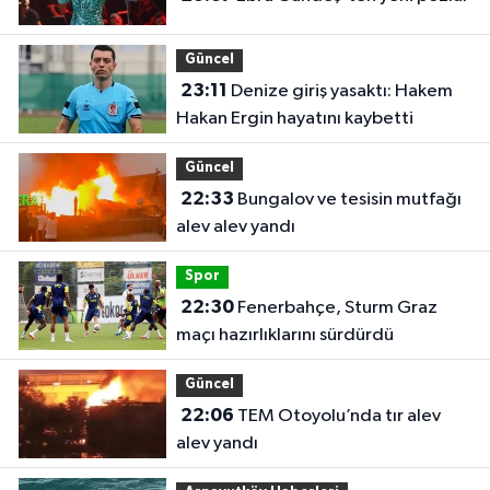
Güncel
23:11
Denize giriş yasaktı: Hakem
Hakan Ergin hayatını kaybetti
Güncel
22:33
Bungalov ve tesisin mutfağı
alev alev yandı
Spor
22:30
Fenerbahçe, Sturm Graz
maçı hazırlıklarını sürdürdü
Güncel
22:06
TEM Otoyolu’nda tır alev
alev yandı