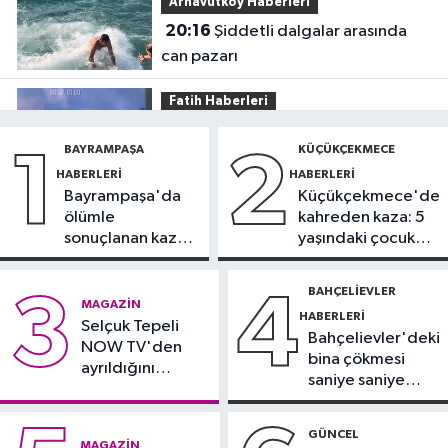
Arnavutköy Haberleri
20:16
Şiddetli dalgalar arasında
can pazarı
Fatih Haberleri
19:52
Fatih'te polise bıçakla saldırı
BAYRAMPAŞA
KÜÇÜKÇEKMECE
1
2
kamerada
HABERLERI
HABERLERI
Bayrampaşa'da
Küçükçekmece'de
Güncel
ölümle
kahreden kaza: 5
17:58
Edirne'de anız yangını
sonuçlanan kaza:
yaşındaki çocuk
ormana sıçradı
Sürücü
yoğun bakımda
gözaltında
BAHÇELIEVLER
3
4
Güncel
MAGAZIN
HABERLERI
17:46
Selçuk Tepeli
Kahramanmaraş'ta çıkan
Bahçelievler'deki
NOW TV'den
orman yangını söndürüldü
bina çökmesi
ayrıldığını
saniye saniye
duyurdu
Güngören Haberleri
görüntülendi
17:23
Güngören’de 5 katlı binanın
GÜNCEL
MAGAZIN