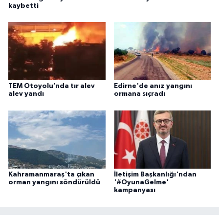
kaybetti
TEM Otoyolu’nda tır alev
Edirne'de anız yangını
alev yandı
ormana sıçradı
Kahramanmaraş'ta çıkan
İletişim Başkanlığı'ndan
orman yangını söndürüldü
'#OyunaGelme'
kampanyası