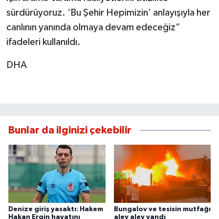
sürdürüyoruz. ‘Bu Şehir Hepimizin’ anlayışıyla her
canlının yanında olmaya devam edeceğiz”
ifadeleri kullanıldı.
DHA
Bunlar da ilginizi çekebilir
Denize giriş yasaktı: Hakem
Bungalov ve tesisin mutfağı
Hakan Ergin hayatını
alev alev yandı