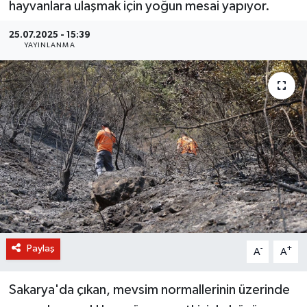
hayvanlara ulaşmak için yoğun mesai yapıyor.
BİLİM VE TEKNOLOJİ
25.07.2025 - 15:39
YAYINLANMA
OTOMOBİL
KURUMSAL
Paylaş
-
+
A
A
Sakarya'da çıkan, mevsim normallerinin üzerinde