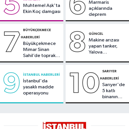
5
6
balkonu yıkıldı
Marmaris
Muhtemel Aşk'ta
açıklarında
Ekin Koç damgası
deprem
BÜYÜKÇEKMECE
7
8
GÜNCEL
HABERLERI
Makine arızası
Büyükçekmece
yapan tanker,
Mimar Sinan
Yalova
Sahil’de toprak
Demirleme
kayması
Sahası'na alındı
SARIYER
9
10
İSTANBUL HABERLERI
HABERLERI
İstanbul'da
Sarıyer'de
yasaklı madde
5 katlı
operasyonu
binanın
çatısında
yangın