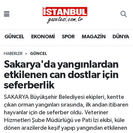
GÜNCEL
Nöbetçi Eczaneler
GÜNCEL
EKONOMİ
SPOR
MAGAZİN
DÜNYA
EKONOMİ
Hava Durumu
İSTANBUL
Trafik Durumu
HABERLER
GÜNCEL
Sakarya'da yangınlardan
DÜNYA
Süper Lig Puan Durumu ve Fikstür
etkilenen can dostlar için
seferberlik
SPOR
Tüm Manşetler
SAKARYA Büyükşehir Belediyesi ekipleri, kentte
MAGAZİN
Son Dakika Haberleri
çıkan orman yangınları sırasında, ilk andan itibaren
hayvanlar için de seferber oldu. Veteriner
KÜLTÜR SANAT
Haber Arşivi
Hizmetleri Şube Müdürlüğü ve Pati İzi ekibi, küle
dönen arazilerde keşif yapıp yangından etkilenen
SAĞLIK