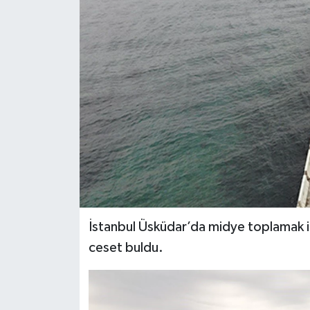
BİLİM VE TEKNOLOJİ
OTOMOBİL
KURUMSAL
İstanbul Üsküdar’da midye toplamak iç
ceset buldu.