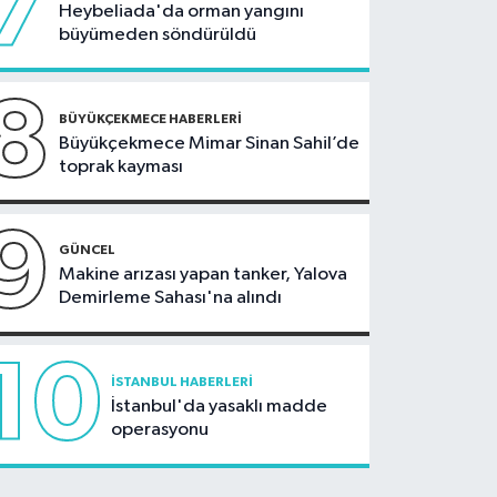
7
Heybeliada'da orman yangını
büyümeden söndürüldü
8
BÜYÜKÇEKMECE HABERLERI
Büyükçekmece Mimar Sinan Sahil’de
toprak kayması
9
GÜNCEL
Makine arızası yapan tanker, Yalova
Demirleme Sahası'na alındı
10
İSTANBUL HABERLERI
İstanbul'da yasaklı madde
operasyonu