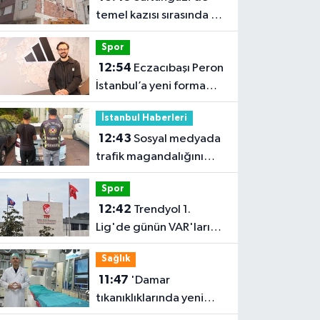
temel kazısı sırasında 2
bina tahliye edildi
Spor
12:54
Eczacıbaşı Peron
İstanbul’a yeni forma
sponsoru
İstanbul Haberleri
12:43
Sosyal medyada
trafik magandalığını
özendirdi, ehliyetinden
Spor
oldu: 72 bin lira ceza
12:42
Trendyol 1.
Lig'de günün VAR'ları
açıklandı
Sağlık
11:47
'Damar
tıkanıklıklarında yeni
teknolojiyle uzuv