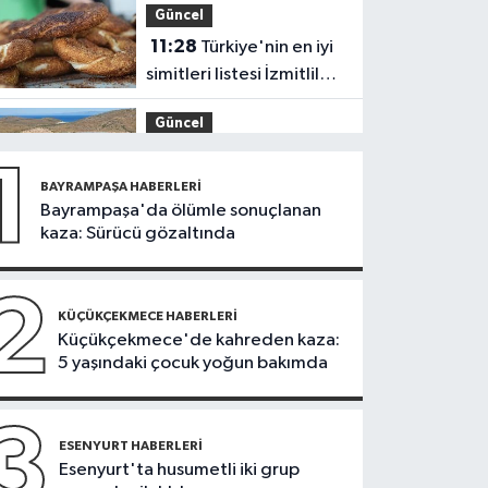
Güncel
kayıpları önleniyor'
11:28
Türkiye'nin en iyi
simitleri listesi İzmitlileri
kızdırdı
Güncel
11:22
Adadan, adaya
1
denizin içinden
BAYRAMPAŞA HABERLERI
yürüyerek geçiyorlar
Bayrampaşa'da ölümle sonuçlanan
Güncel
kaza: Sürücü gözaltında
11:16
‘Geleceğin
meslekleri bugünden
2
şekilleniyor’
KÜÇÜKÇEKMECE HABERLERI
Sağlık
Küçükçekmece'de kahreden kaza:
5 yaşındaki çocuk yoğun bakımda
10:45
Aşırı sıcakta
bakımsız klima
yangınlara neden
3
Spor
ESENYURT HABERLERI
olabilir
Esenyurt'ta husumetli iki grup
10:42
TAYK-Eker