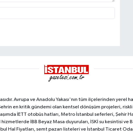
sıdır. Avrupa ve Anadolu Yakası'nın tüm ilçelerinden yerel hab
Şehrin en kritik gündemi olan kentsel dönüşüm projeleri, riskli 
aşımda İETT otobüs hatları, Metro İstanbul seferleri, Şehir Hat
 hizmetlerde İBB Beyaz Masa duyuruları, İSKİ su kesintisi ve 
bul Hal Fiyatları, semt pazarı listeleri ve İstanbul Ticaret Odas