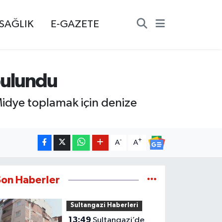
SAĞLIK
E-GAZETE
 bulundu
Midye toplamak için denize
-
+
A
A
Son Haberler
Sultangazi Haberleri
13:49
Sultangazi’de