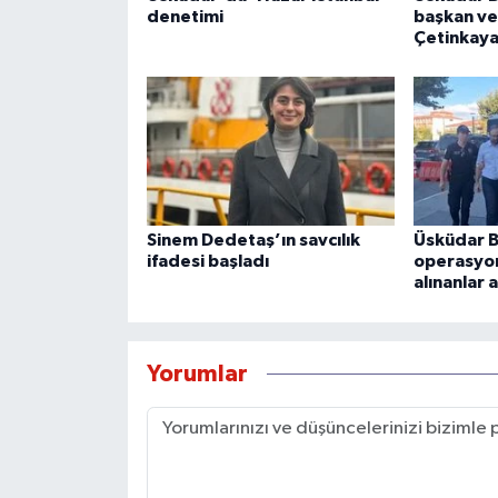
denetimi
başkan vek
Çetinkaya
Sinem Dedetaş’ın savcılık
Üsküdar B
ifadesi başladı
operasyon
alınanlar 
Yorumlar