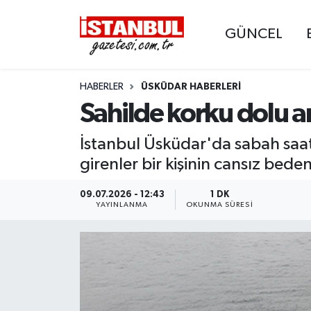
GÜNCEL
GÜNCEL
Nöbetçi Eczaneler
HABERLER
ÜSKÜDAR HABERLERI
EKONOMİ
Hava Durumu
Sahilde korku dolu a
İSTANBUL
Trafik Durumu
İstanbul Üsküdar'da sabah saat
DÜNYA
Süper Lig Puan Durumu ve Fikstür
girenler bir kişinin cansız bedeni 
SPOR
Tüm Manşetler
09.07.2026 - 12:43
1 DK
YAYINLANMA
OKUNMA SÜRESI
MAGAZİN
Son Dakika Haberleri
KÜLTÜR SANAT
Haber Arşivi
SAĞLIK