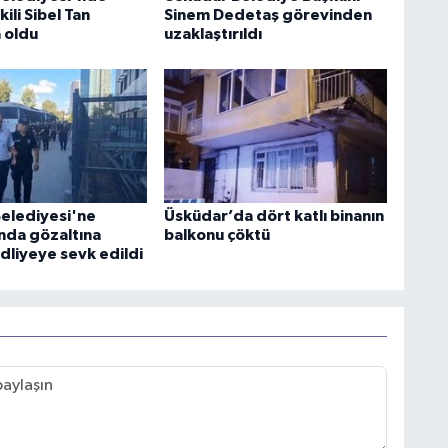
ili Sibel Tan
Sinem Dedetaş görevinden
 oldu
uzaklaştırıldı
elediyesi'ne
Üsküdar’da dört katlı binanın
da gözaltına
balkonu çöktü
adliyeye sevk edildi