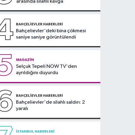
arasında silahlı kavga
Olympos Regatta
Yelken Yarışları'nda ilk
4
günün sonuçları belli
BAHÇELIEVLER HABERLERI
oldu
Bahçelievler'deki bina çökmesi
saniye saniye görüntülendi
5
MAGAZIN
Selçuk Tepeli NOW TV'den
ayrıldığını duyurdu
6
BAHÇELIEVLER HABERLERI
Bahçelievler'de silahlı saldırı: 2
yaralı
İSTANBUL HABERLERI