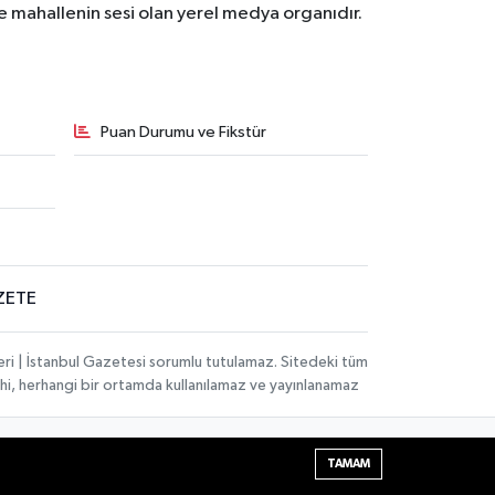
ve mahallenin sesi olan yerel medya organıdır.
Puan Durumu ve Fikstür
ZETE
eri | İstanbul Gazetesi sorumlu tutulamaz. Sitedeki tüm
 dahi, herhangi bir ortamda kullanılamaz ve yayınlanamaz
Haber Yazılımı:
TE Bilişim
| Copyright © 2026
TAMAM