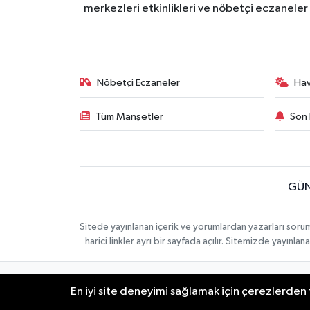
merkezleri etkinlikleri ve nöbetçi eczaneler 
Nöbetçi Eczaneler
Ha
Tüm Manşetler
Son 
GÜN
Sitede yayınlanan içerik ve yorumlardan yazarları soru
harici linkler ayrı bir sayfada açılır. Sitemizde yayın
İletişim
Künye
KURUMSAL
En iyi site deneyimi sağlamak için çerezlerden f