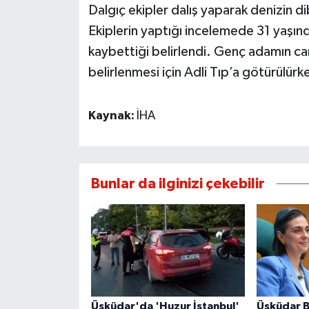
Dalgıç ekipler dalış yaparak denizin d
Ekiplerin yaptığı incelemede 31 yaşınd
kaybettiği belirlendi. Genç adamın ca
belirlenmesi için Adli Tıp’a götürülürke
Kaynak:
İHA
Bunlar da ilginizi çekebilir
Üsküdar'da 'Huzur İstanbul'
Üsküdar B