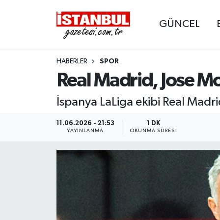
GÜNCEL
GÜNCEL
Nöbetçi Eczaneler
HABERLER
SPOR
EKONOMİ
Hava Durumu
Real Madrid, Jose M
İSTANBUL
Trafik Durumu
İspanya LaLiga ekibi Real Madrid
DÜNYA
Süper Lig Puan Durumu ve Fikstür
11.06.2026 - 21:53
1 DK
YAYINLANMA
OKUNMA SÜRESI
SPOR
Tüm Manşetler
MAGAZİN
Son Dakika Haberleri
KÜLTÜR SANAT
Haber Arşivi
SAĞLIK