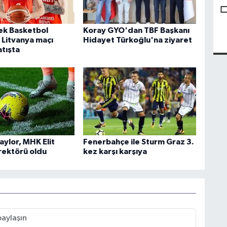
kek Basketbol
Koray GYO'dan TBF Başkanı
 Litvanya maçı
Hidayet Türkoğlu'na ziyaret
atışta
aylor, MHK Elit
Fenerbahçe ile Sturm Graz 3.
ektörü oldu
kez karşı karşıya