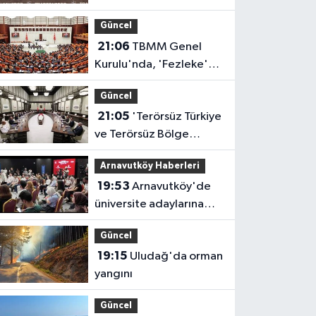
taraftar önünde imza
Güncel
attı
21:06
TBMM Genel
Kurulu'nda, 'Fezleke'
gündemi
Güncel
21:05
'Terörsüz Türkiye
ve Terörsüz Bölge
hedeflerine ulaşma
Arnavutköy Haberleri
yolunda kaydedilen
19:53
Arnavutköy'de
ilerlemeler ele alındı'
üniversite adaylarına
tercih desteği
Güncel
19:15
Uludağ'da orman
yangını
Güncel