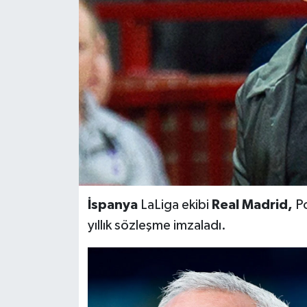
BİLİM VE TEKNOLOJİ
OTOMOBİL
KURUMSAL
İspanya
LaLiga ekibi
Real Madrid,
Po
yıllık sözleşme imzaladı.