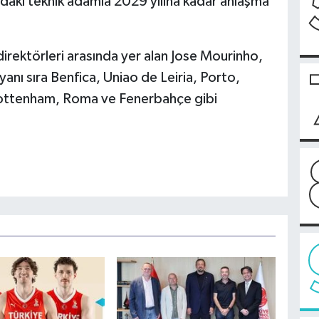
daki teknik adamla 2029 yılına kadar anlaşma
direktörleri arasında yer alan Jose Mourinho,
anı sıra Benfica, Uniao de Leiria, Porto,
Tottenham, Roma ve Fenerbahçe gibi