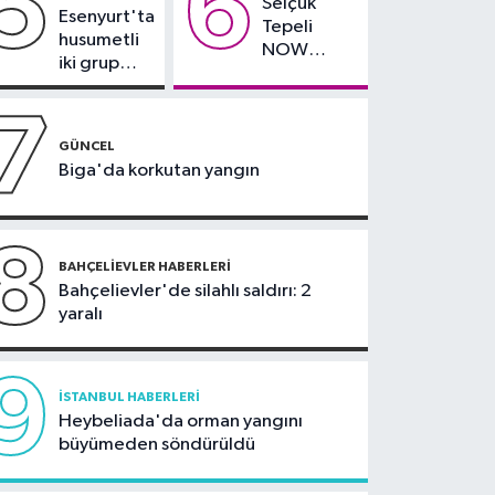
5
6
Selçuk
bırakıldı
Esenyurt'ta
kapatılacak
Tepeli
husumetli
NOW
iki grup
TV'den
arasında
ayrıldığını
silahlı
7
duyurdu
kavga
GÜNCEL
Biga'da korkutan yangın
8
BAHÇELIEVLER HABERLERI
Bahçelievler'de silahlı saldırı: 2
yaralı
9
İSTANBUL HABERLERI
Heybeliada'da orman yangını
büyümeden söndürüldü