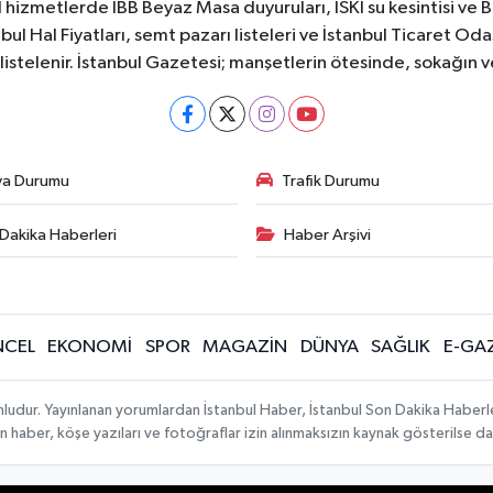
 hizmetlerde İBB Beyaz Masa duyuruları, İSKİ su kesintisi ve 
bul Hal Fiyatları, semt pazarı listeleri ve İstanbul Ticaret Odas
listelenir. İstanbul Gazetesi; manşetlerin ötesinde, sokağın 
va Durumu
Trafik Durumu
Dakika Haberleri
Haber Arşivi
CEL
EKONOMİ
SPOR
MAGAZİN
DÜNYA
SAĞLIK
E-GA
mludur. Yayınlanan yorumlardan İstanbul Haber, İstanbul Son Dakika Haberl
lanan haber, köşe yazıları ve fotoğraflar izin alınmaksızın kaynak gösterilse