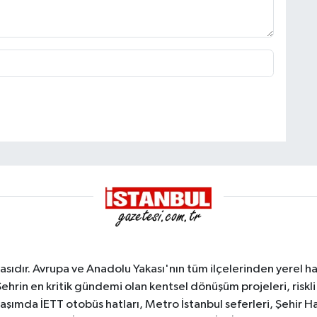
sıdır. Avrupa ve Anadolu Yakası'nın tüm ilçelerinden yerel hab
Şehrin en kritik gündemi olan kentsel dönüşüm projeleri, riskli 
aşımda İETT otobüs hatları, Metro İstanbul seferleri, Şehir Hat