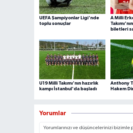
UEFA Şampiyonlar Ligi'nde
A Milli Er
toplu sonuçlar
Takımı'nın
biletleri s
U19 Milli Takımı'nın hazırlık
Anthony T
kampı İstanbul'da başladı
Hakem Dir
Yorumlar