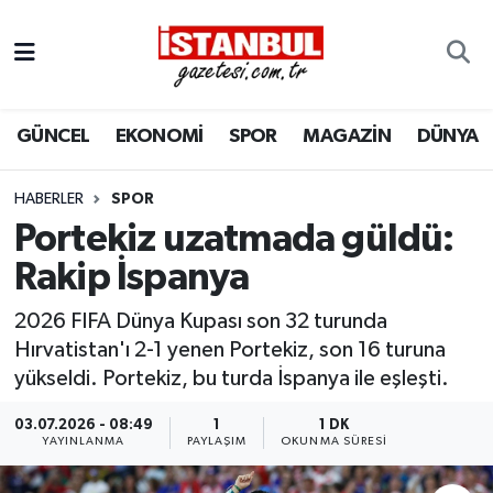
GÜNCEL
Nöbetçi Eczaneler
GÜNCEL
EKONOMİ
SPOR
MAGAZİN
DÜNYA
EKONOMİ
Hava Durumu
İSTANBUL
Trafik Durumu
HABERLER
SPOR
Portekiz uzatmada güldü:
DÜNYA
Süper Lig Puan Durumu ve Fikstür
Rakip İspanya
SPOR
Tüm Manşetler
2026 FIFA Dünya Kupası son 32 turunda
Hırvatistan'ı 2-1 yenen Portekiz, son 16 turuna
MAGAZİN
Son Dakika Haberleri
yükseldi. Portekiz, bu turda İspanya ile eşleşti.
KÜLTÜR SANAT
Haber Arşivi
03.07.2026 - 08:49
1
1 DK
YAYINLANMA
PAYLAŞIM
OKUNMA SÜRESI
SAĞLIK