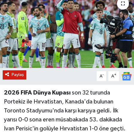
BİLİM VE TEKNOLOJİ
OTOMOBİL
KURUMSAL
Paylaş
-
+
A
A
2026 FIFA Dünya Kupası
son 32 turunda
Portekiz ile Hırvatistan, Kanada'da bulunan
Toronto Stadyumu'nda karşı karşıya geldi. İlk
yarısı 0-0 sona eren müsabakada 53. dakikada
Ivan Perisic'in golüyle Hırvatistan 1-0 öne geçti.