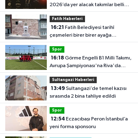
2026’da yer alacak takımlar belli
oldu
Fatih Haberleri
16:21
Fatih Belediyesi tarihî
çeşmeleri birer birer ayağa
kaldırıyor
Spor
16:18
Görme Engelli B1 Milli Takımı,
Avrupa Şampiyonası'na Riva'da
hazırlanıyor
Sultangazi Haberleri
13:49
Sultangazi’de temel kazısı
sırasında 2 bina tahliye edildi
Spor
12:54
Eczacıbaşı Peron İstanbul’a
yeni forma sponsoru