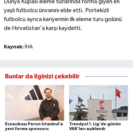
Dünya Kupası eleme turlarında forma giyen en
yaşlı futbolcu ünvanını elde etti. Portekizli
futbolcu ayrıca kariyerinin ilk eleme turu golünü
de Hırvatistan'a karşı kaydetti.
Kaynak:
İHA
Bunlar da ilginizi çekebilir
Eczacıbaşı Peron İstanbul’a
Trendyol 1. Lig'de günün
yeni forma sponsoru
VAR'ları açıklandı