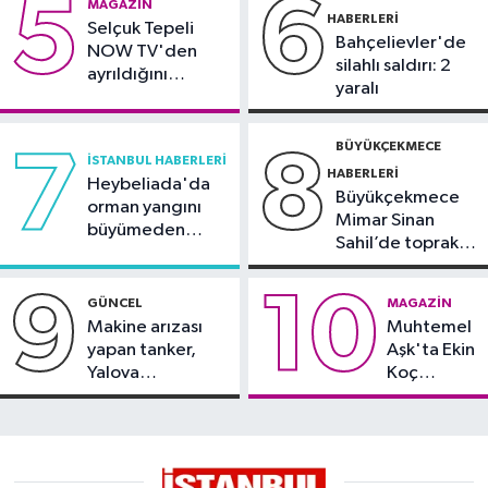
5
6
MAGAZIN
içinden yürüyerek geçiyorlar
HABERLERI
Selçuk Tepeli
Bahçelievler'de
NOW TV'den
silahlı saldırı: 2
ayrıldığını
yaralı
duyurdu
BÜYÜKÇEKMECE
7
8
İSTANBUL HABERLERI
HABERLERI
Heybeliada'da
Büyükçekmece
orman yangını
Mimar Sinan
büyümeden
Sahil’de toprak
söndürüldü
kayması
9
10
GÜNCEL
MAGAZIN
Makine arızası
Muhtemel
yapan tanker,
Aşk'ta Ekin
Yalova
Koç
Demirleme
damgası
Sahası'na alındı