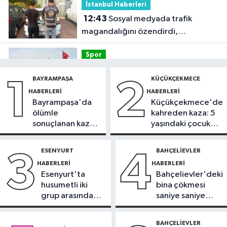
İstanbul Haberleri
12:43
Sosyal medyada trafik
magandalığını özendirdi,
ehliyetinden oldu: 72 bin lira ceza
Spor
12:42
Trendyol 1. Lig'de günün
BAYRAMPAŞA
KÜÇÜKÇEKMECE
1
2
VAR'ları açıklandı
HABERLERI
HABERLERI
Bayrampaşa'da
Küçükçekmece'de
Sağlık
ölümle
kahreden kaza: 5
11:47
'Damar tıkanıklıklarında yeni
sonuçlanan kaza:
yaşındaki çocuk
teknolojiyle uzuv kayıpları önleniyor'
Sürücü
yoğun bakımda
gözaltında
ESENYURT
BAHÇELIEVLER
3
4
Güncel
HABERLERI
HABERLERI
11:28
Türkiye'nin en iyi simitleri
Esenyurt'ta
Bahçelievler'deki
listesi İzmitlileri kızdırdı
husumetli iki
bina çökmesi
grup arasında
saniye saniye
Güncel
silahlı kavga
görüntülendi
11:22
Adadan, adaya denizin
BAHÇELIEVLER