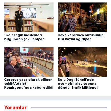
‘Geleceğin meslekleri
Hava kararınca nüfusunun
bugünden şekilleniyor’
100 katını ağırlıyor
Çerçeve yasa olarak bilinen
Bolu Dağı Tüneli’nde
teklif Adalet
otomobil alev topuna
Komisyonu'nda kabul edildi
döndü: Trafik kilitlendi
Yorumlar