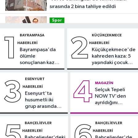
sırasında 2 bina tahliye edildi
Spor
12:54
Eczacıbaşı Peron İstanbul’a
BAYRAMPAŞA
KÜÇÜKÇEKMECE
1
2
yeni forma sponsoru
HABERLERI
HABERLERI
Bayrampaşa'da
Küçükçekmece'de
İstanbul Haberleri
ölümle
kahreden kaza: 5
12:43
Sosyal medyada trafik
sonuçlanan kaza:
yaşındaki çocuk
magandalığını özendirdi,
Sürücü
yoğun bakımda
ehliyetinden oldu: 72 bin lira ceza
gözaltında
ESENYURT
3
4
Spor
MAGAZIN
HABERLERI
12:42
Selçuk Tepeli
Trendyol 1. Lig'de günün
Esenyurt'ta
NOW TV'den
VAR'ları açıklandı
husumetli iki
ayrıldığını
grup arasında
duyurdu
Sağlık
silahlı kavga
11:47
'Damar tıkanıklıklarında yeni
BAHÇELIEVLER
BAHÇELIEVLER
5
6
teknolojiyle uzuv kayıpları önleniyor'
HABERLERI
HABERLERI
Bahçelievler'deki
Bahçelievler'de