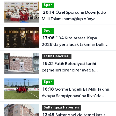
Spor
20:14
Özel Sporcular Down Judo
Milli Takımı namağlup dünya
şampiyonu
Spor
17:06
FIBA Kıtalararası Kupa
2026’da yer alacak takımlar belli
oldu
Fatih Haberleri
16:21
Fatih Belediyesi tarihî
çeşmeleri birer birer ayağa
kaldırıyor
Spor
16:18
Görme Engelli B1 Milli Takımı,
Avrupa Şampiyonası'na Riva'da
hazırlanıyor
Sultangazi Haberleri
13:49
Sultangazi’de temel kazısı