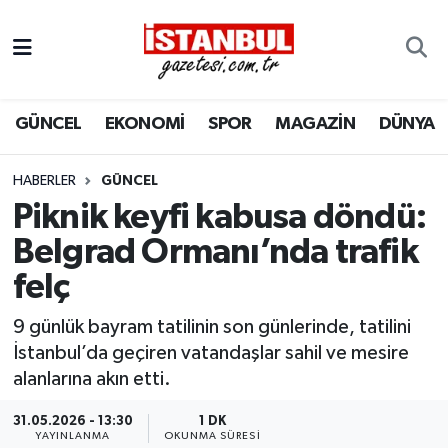
GÜNCEL
Nöbetçi Eczaneler
GÜNCEL
EKONOMİ
SPOR
MAGAZİN
DÜNYA
EKONOMİ
Hava Durumu
İSTANBUL
Trafik Durumu
HABERLER
GÜNCEL
Piknik keyfi kabusa döndü:
DÜNYA
Süper Lig Puan Durumu ve Fikstür
Belgrad Ormanı’nda trafik
felç
SPOR
Tüm Manşetler
9 günlük bayram tatilinin son günlerinde, tatilini
MAGAZİN
Son Dakika Haberleri
İstanbul’da geçiren vatandaşlar sahil ve mesire
alanlarına akın etti.
KÜLTÜR SANAT
Haber Arşivi
31.05.2026 - 13:30
1 DK
SAĞLIK
YAYINLANMA
OKUNMA SÜRESI