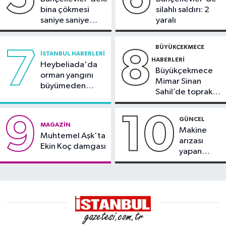
bina çökmesi
silahlı saldırı: 2
saniye saniye
yaralı
görüntülendi
BÜYÜKÇEKMECE
7
8
İSTANBUL HABERLERI
HABERLERI
Heybeliada'da
Büyükçekmece
orman yangını
Mimar Sinan
büyümeden
Sahil’de toprak
söndürüldü
kayması
9
10
GÜNCEL
MAGAZIN
Makine
Muhtemel Aşk'ta
arızası
Ekin Koç damgası
yapan
tanker,
Yalova
Demirleme
Sahası'na
alındı