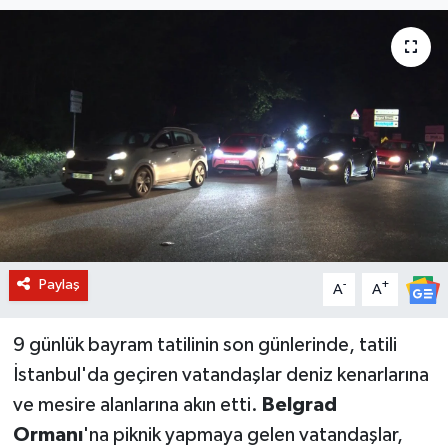
BİLİM VE TEKNOLOJİ
OTOMOBİL
KURUMSAL
Paylaş
-
+
A
A
9 günlük bayram tatilinin son günlerinde, tatili
İstanbul'da geçiren vatandaşlar deniz kenarlarına
ve mesire alanlarına akın etti.
Belgrad
Ormanı
'na piknik yapmaya gelen vatandaşlar,