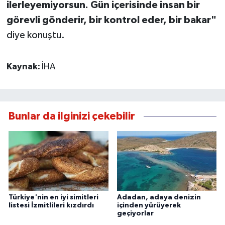
ilerleyemiyorsun. Gün içerisinde insan bir
görevli gönderir, bir kontrol eder, bir bakar"
diye konuştu.
Kaynak:
İHA
Bunlar da ilginizi çekebilir
Türkiye'nin en iyi simitleri
Adadan, adaya denizin
listesi İzmitlileri kızdırdı
içinden yürüyerek
geçiyorlar