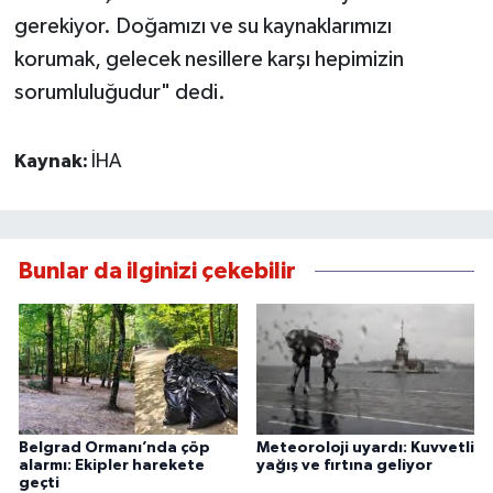
gerekiyor. Doğamızı ve su kaynaklarımızı
korumak, gelecek nesillere karşı hepimizin
sorumluluğudur" dedi.
Kaynak:
İHA
Bunlar da ilginizi çekebilir
Belgrad Ormanı’nda çöp
Meteoroloji uyardı: Kuvvetli
alarmı: Ekipler harekete
yağış ve fırtına geliyor
geçti