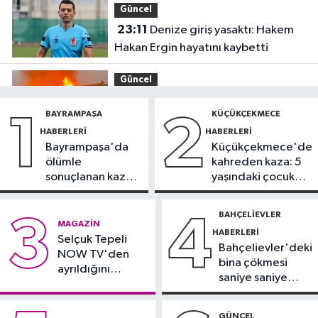
Güncel
23:11
Denize giriş yasaktı: Hakem
Hakan Ergin hayatını kaybetti
Güncel
22:33
Bungalov ve tesisin mutfağı
BAYRAMPAŞA
KÜÇÜKÇEKMECE
1
2
alev alev yandı
HABERLERI
HABERLERI
Bayrampaşa'da
Küçükçekmece'de
Spor
ölümle
kahreden kaza: 5
22:30
Fenerbahçe, Sturm Graz
sonuçlanan kaza:
yaşındaki çocuk
maçı hazırlıklarını sürdürdü
Sürücü
yoğun bakımda
gözaltında
BAHÇELIEVLER
3
4
Güncel
MAGAZIN
HABERLERI
22:06
Selçuk Tepeli
TEM Otoyolu’nda tır alev
Bahçelievler'deki
NOW TV'den
alev yandı
bina çökmesi
ayrıldığını
saniye saniye
duyurdu
Arnavutköy Haberleri
görüntülendi
20:16
Şiddetli dalgalar arasında
GÜNCEL