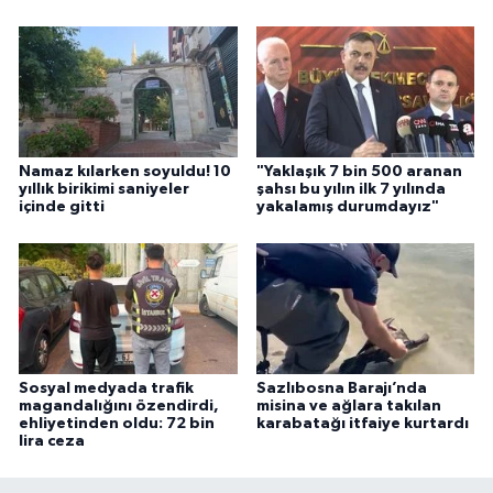
Namaz kılarken soyuldu! 10
"Yaklaşık 7 bin 500 aranan
yıllık birikimi saniyeler
şahsı bu yılın ilk 7 yılında
içinde gitti
yakalamış durumdayız"
Sosyal medyada trafik
Sazlıbosna Barajı’nda
magandalığını özendirdi,
misina ve ağlara takılan
ehliyetinden oldu: 72 bin
karabatağı itfaiye kurtardı
lira ceza