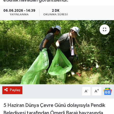
BİLİM VE TEKNOLOJİ
06.06.2026 - 14:39
2 DK
YAYINLANMA
OKUNMA SÜRESI
OTOMOBİL
KURUMSAL
Paylaş
-
+
A
A
5 Haziran Dünya Çevre Günü dolayısıyla Pendik
Belediyesi tarafından Ömerli Barajı havzasında