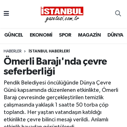
GÜNCEL
Nöbetçi Eczaneler
GÜNCEL
EKONOMİ
SPOR
MAGAZİN
DÜNYA
EKONOMİ
Hava Durumu
İSTANBUL
Trafik Durumu
HABERLER
İSTANBUL HABERLERI
Ömerli Barajı'nda çevre
DÜNYA
Süper Lig Puan Durumu ve Fikstür
seferberliği
SPOR
Tüm Manşetler
Pendik Belediyesi öncülüğünde Dünya Çevre
Günü kapsamında düzenlenen etkinlikte, Ömerli
MAGAZİN
Son Dakika Haberleri
Barajı çevresinde gerçekleştirilen temizlik
çalışmasında yaklaşık 1 saatte 50 torba çöp
KÜLTÜR SANAT
Haber Arşivi
toplandı. Her yaştan vatandaşın katıldığı
etkinlikte çevre bilinci mesajı verildi. Anlamlı
SAĞLIK
etkinlik havadan görüntülendi.