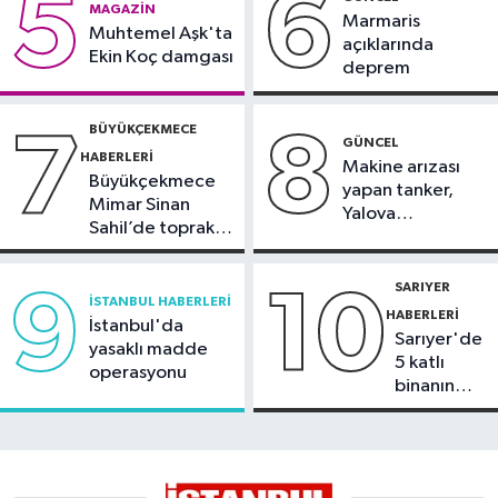
5
6
MAGAZIN
can pazarı
Marmaris
Muhtemel Aşk'ta
açıklarında
Ekin Koç damgası
deprem
BÜYÜKÇEKMECE
7
8
GÜNCEL
HABERLERI
Makine arızası
Büyükçekmece
yapan tanker,
Mimar Sinan
Yalova
Sahil’de toprak
Demirleme
kayması
Sahası'na alındı
SARIYER
9
10
İSTANBUL HABERLERI
HABERLERI
İstanbul'da
Sarıyer'de
yasaklı madde
5 katlı
operasyonu
binanın
çatısında
yangın