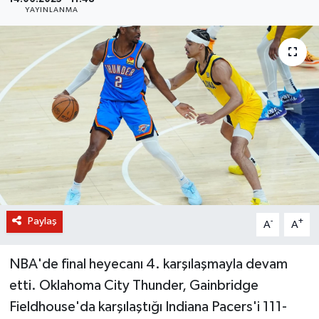
YAYINLANMA
BİLİM VE TEKNOLOJİ
OTOMOBİL
KURUMSAL
Paylaş
-
+
A
A
NBA'de final heyecanı 4. karşılaşmayla devam
etti. Oklahoma City Thunder, Gainbridge
Fieldhouse'da karşılaştığı Indiana Pacers'i 111-