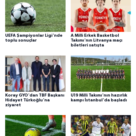
UEFA Şampiyonlar Ligi'nde
A Milli Erkek Basketbol
toplu sonuçlar
Takımı'nın Litvanya maçı
biletleri satışta
Koray GYO'dan TBF Başkanı
U19 Milli Takımı'nın hazırlık
Hidayet Türkoğlu'na
kampı İstanbul'da başladı
ziyaret