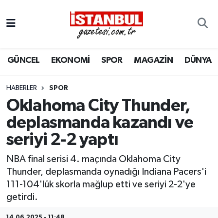
GÜNCEL
Nöbetçi Eczaneler
GÜNCEL
EKONOMİ
SPOR
MAGAZİN
DÜNYA
EKONOMİ
Hava Durumu
İSTANBUL
Trafik Durumu
HABERLER
SPOR
Oklahoma City Thunder,
DÜNYA
Süper Lig Puan Durumu ve Fikstür
deplasmanda kazandı ve
seriyi 2-2 yaptı
SPOR
Tüm Manşetler
NBA final serisi 4. maçında Oklahoma City
MAGAZİN
Son Dakika Haberleri
Thunder, deplasmanda oynadığı Indiana Pacers'i
111-104'lük skorla mağlup etti ve seriyi 2-2'ye
KÜLTÜR SANAT
Haber Arşivi
getirdi.
SAĞLIK
14.06.2025 - 11:48