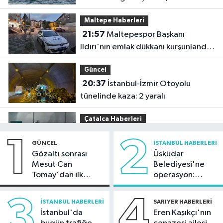
yeniden açıldı
Maltepe Haberleri
21:57
Maltepespor Başkanı
Ildırı'nın emlak dükkanı kurşunlandı:
1 yaralı
Güncel
20:37
İstanbul-İzmir Otoyolu
tünelinde kaza: 2 yaralı
Çatalca Haberleri
20:34
Çatalca'da lastik yüklü TIR'ın
1
2
GÜNCEL
İSTANBUL HABERLERI
dorsesi yandı; alevler tarım arazisine
Gözaltı sonrası
Üsküdar
sıçradı
Mesut Can
Belediyesi'ne
Güncel
Tomay'dan ilk
operasyon:
20:31
İletişim Başkanı Duran:
açıklama
Sinem Dedetaş'a
"Kanun Teklifi, iç cephemizi daha da
tutuklama talebi
3
4
İSTANBUL HABERLERI
SARIYER HABERLERI
güçlendirecek"
İstanbul'da
Eren Kaşıkçı'nın
Spor