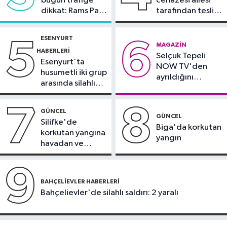
bugün trafiğe
cenazesi ailesi
20:28
Kıvanç Taşyaran ve Buğra
dikkat: Rams Park
tarafından teslim
Ünal, yarı finalde
çevresinde bazı
alındı
yollar kapatılacak
ESENYURT
5
6
Spor
MAGAZIN
HABERLERI
Selçuk Tepeli
18:42
TAYK - Eker Olympos Regatta
Esenyurt'ta
NOW TV'den
için geri sayım başladı
husumetli iki grup
ayrıldığını
arasında silahlı
duyurdu
kavga
7
8
GÜNCEL
GÜNCEL
Silifke'de
Biga'da korkutan
korkutan yangına
yangın
havadan ve
karadan
müdahale
9
BAHÇELIEVLER HABERLERI
Bahçelievler'de silahlı saldırı: 2 yaralı