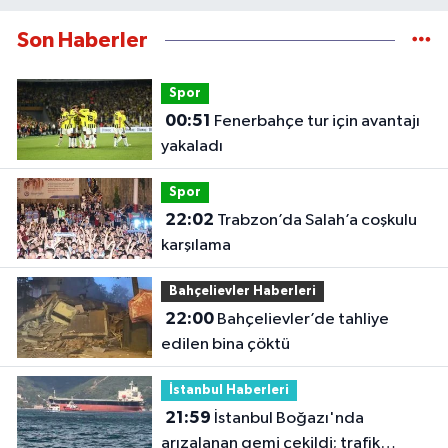
Son Haberler
Spor
00:51
Fenerbahçe tur için avantajı
yakaladı
Spor
22:02
Trabzon’da Salah’a coşkulu
karşılama
Bahçelievler Haberleri
22:00
Bahçelievler’de tahliye
edilen bina çöktü
İstanbul Haberleri
21:59
İstanbul Boğazı'nda
arızalanan gemi çekildi; trafik