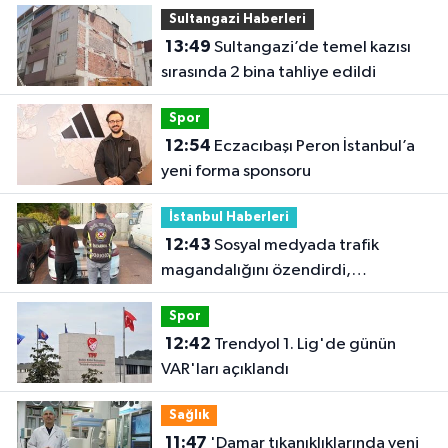
Sultangazi Haberleri
13:49
Sultangazi’de temel kazısı
sırasında 2 bina tahliye edildi
Spor
12:54
Eczacıbaşı Peron İstanbul’a
yeni forma sponsoru
İstanbul Haberleri
12:43
Sosyal medyada trafik
magandalığını özendirdi,
ehliyetinden oldu: 72 bin lira ceza
Spor
12:42
Trendyol 1. Lig'de günün
VAR'ları açıklandı
Sağlık
11:47
'Damar tıkanıklıklarında yeni