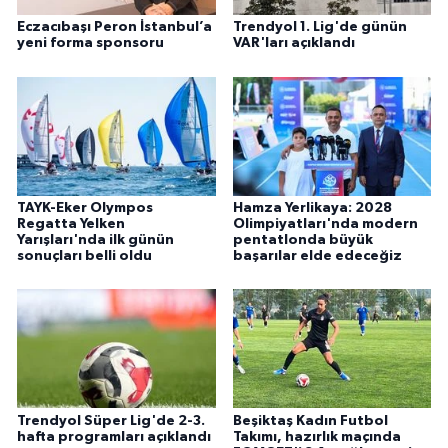
Eczacıbaşı Peron İstanbul’a
Trendyol 1. Lig'de günün
yeni forma sponsoru
VAR'ları açıklandı
TAYK-Eker Olympos
Hamza Yerlikaya: 2028
Regatta Yelken
Olimpiyatları'nda modern
Yarışları'nda ilk günün
pentatlonda büyük
sonuçları belli oldu
başarılar elde edeceğiz
Trendyol Süper Lig'de 2-3.
Beşiktaş Kadın Futbol
hafta programları açıklandı
Takımı, hazırlık maçında