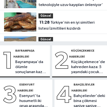
teknolojiyle uzuv kayıpları önleniyor'
Güncel
11:28
Türkiye'nin en iyi simitleri
listesi İzmitlileri kızdırdı
Güncel
11:22
Adadan, adaya denizin
BAYRAMPAŞA
KÜÇÜKÇEKMECE
1
2
içinden yürüyerek geçiyorlar
HABERLERI
HABERLERI
Bayrampaşa'da
Küçükçekmece'de
Güncel
ölümle
kahreden kaza: 5
11:16
‘Geleceğin meslekleri
sonuçlanan kaza:
yaşındaki çocuk
bugünden şekilleniyor’
Sürücü
yoğun bakımda
gözaltında
ESENYURT
BAHÇELIEVLER
3
4
Sağlık
HABERLERI
HABERLERI
10:45
Aşırı sıcakta bakımsız klima
Esenyurt'ta
Bahçelievler'deki
yangınlara neden olabilir
husumetli iki
bina çökmesi
grup arasında
saniye saniye