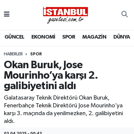
GÜNCEL
Nöbetçi Eczaneler
GÜNCEL
EKONOMİ
SPOR
MAGAZİN
DÜNYA
EKONOMİ
Hava Durumu
İSTANBUL
Trafik Durumu
HABERLER
SPOR
Okan Buruk, Jose
DÜNYA
Süper Lig Puan Durumu ve Fikstür
Mourinho’ya karşı 2.
galibiyetini aldı
SPOR
Tüm Manşetler
Galatasaray Teknik Direktörü Okan Buruk,
MAGAZİN
Son Dakika Haberleri
Fenerbahçe Teknik Direktörü Jose Mourinho’ya
karşı 3. maçında da yenilmezken, 2. galibiyetini
KÜLTÜR SANAT
Haber Arşivi
aldı.
SAĞLIK
03.04.2025 - 00:43