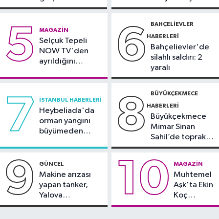
Spor
silahlı kavga
görüntülendi
10:42
TAYK-Eker Olympos Regatta
BAHÇELIEVLER
5
6
MAGAZIN
Yelken Yarışları'nda ilk günün
HABERLERI
Selçuk Tepeli
sonuçları belli oldu
Bahçelievler'de
NOW TV'den
silahlı saldırı: 2
ayrıldığını
yaralı
duyurdu
BÜYÜKÇEKMECE
7
8
İSTANBUL HABERLERI
HABERLERI
Heybeliada'da
Büyükçekmece
orman yangını
Mimar Sinan
büyümeden
Sahil’de toprak
söndürüldü
kayması
9
10
GÜNCEL
MAGAZIN
Makine arızası
Muhtemel
yapan tanker,
Aşk'ta Ekin
Yalova
Koç
Demirleme
damgası
Sahası'na alındı