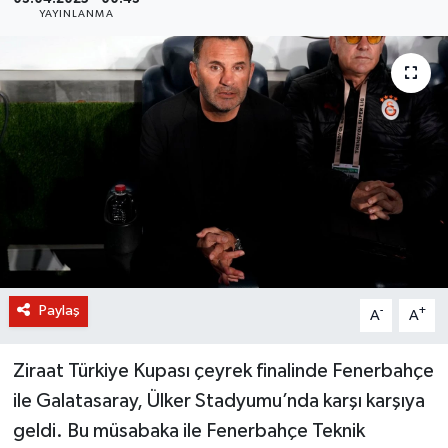
YAYINLANMA
BİLİM VE TEKNOLOJİ
OTOMOBİL
KURUMSAL
Paylaş
-
+
A
A
Ziraat Türkiye Kupası çeyrek finalinde Fenerbahçe
ile Galatasaray, Ülker Stadyumu’nda karşı karşıya
geldi. Bu müsabaka ile Fenerbahçe Teknik