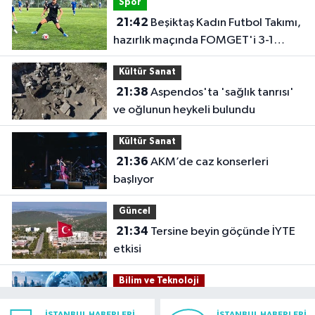
Spor
21:42
Beşiktaş Kadın Futbol Takımı,
hazırlık maçında FOMGET'i 3-1
mağlup etti
Kültür Sanat
21:38
Aspendos'ta 'sağlık tanrısı'
ve oğlunun heykeli bulundu
Kültür Sanat
21:36
AKM’de caz konserleri
başlıyor
Güncel
21:34
Tersine beyin göçünde İYTE
etkisi
Bilim ve Teknoloji
21:26
İnternet kullanan bireylerin
İSTANBUL HABERLERI
İSTANBUL HABERLERI