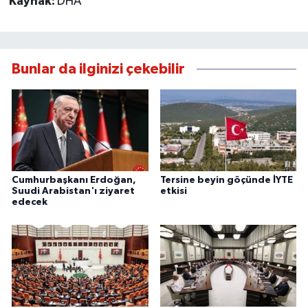
Kaynak:
DHA
Bunlar da ilginizi çekebilir
Cumhurbaşkanı Erdoğan,
Tersine beyin göçünde İYTE
Suudi Arabistan'ı ziyaret
etkisi
edecek