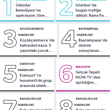
1
2
oranı yüzde 92,3 oldu
Üsküdar
İstanbul'da
Belediyesi'ne
bugün trafiğe
Bilim ve Teknoloji
operasyon: Sinem
dikkat: Rams Park
21:23
5G abone sayısı 4 ayda 44,5
Dedetaş'a
çevresinde bazı
milyona ulaştı
tutuklama talebi
yollar kapatılacak
KÜÇÜKÇEKMECE
BAYRAMPAŞA
3
4
HABERLERI
HABERLERI
Kültür Sanat
Küçükçekmece'de
Bayrampaşa'da
21:21
Esenler Belediyesi
kahreden kaza: 5
ölümle
vatandaşları yazlık sinemada
yaşındaki çocuk
sonuçlanan
buluşturuyor
yoğun bakımda
kaza: Sürücü
Sağlık
gözaltında
ESENYURT
5
6
21:17
"Karaciğerim yağlı"
MAGAZIN
HABERLERI
Selçuk Tepeli
demeyin, önlemini alın
Esenyurt'ta
NOW TV'den
husumetli iki grup
ayrıldığını
arasında silahlı
duyurdu
kavga
BAHÇELIEVLER
BAHÇELIEVLER
7
8
HABERLERI
HABERLERI