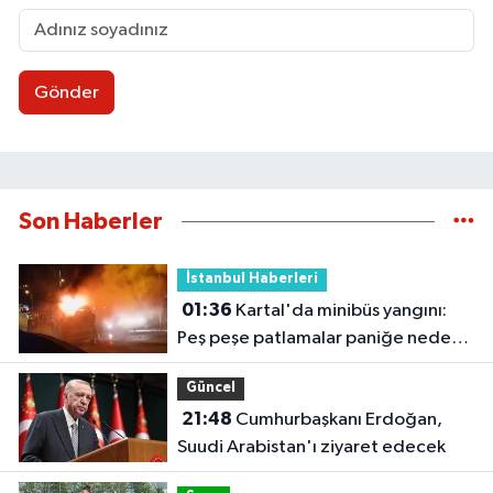
Gönder
Son Haberler
İstanbul Haberleri
01:36
Kartal'da minibüs yangını:
Peş peşe patlamalar paniğe neden
oldu
Güncel
21:48
Cumhurbaşkanı Erdoğan,
Suudi Arabistan'ı ziyaret edecek