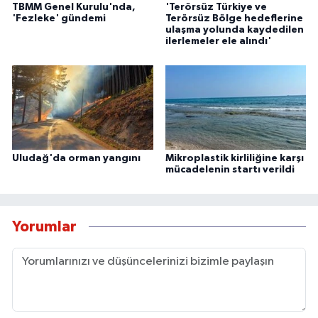
TBMM Genel Kurulu'nda,
'Terörsüz Türkiye ve
'Fezleke' gündemi
Terörsüz Bölge hedeflerine
ulaşma yolunda kaydedilen
ilerlemeler ele alındı'
Uludağ'da orman yangını
Mikroplastik kirliliğine karşı
mücadelenin startı verildi
Yorumlar