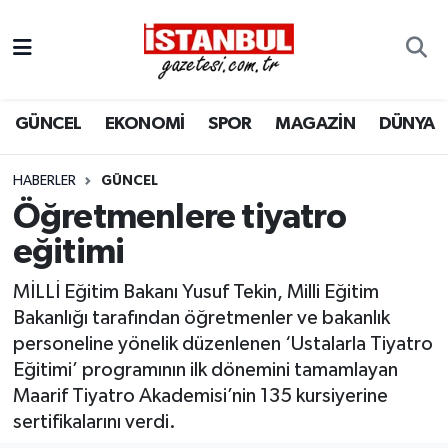
GÜNCEL
Nöbetçi Eczaneler
GÜNCEL
EKONOMİ
SPOR
MAGAZİN
DÜNYA
EKONOMİ
Hava Durumu
İSTANBUL
Trafik Durumu
HABERLER
GÜNCEL
Öğretmenlere tiyatro
DÜNYA
Süper Lig Puan Durumu ve Fikstür
eğitimi
SPOR
Tüm Manşetler
MİLLİ Eğitim Bakanı Yusuf Tekin, Milli Eğitim
Bakanlığı tarafından öğretmenler ve bakanlık
MAGAZİN
Son Dakika Haberleri
personeline yönelik düzenlenen ‘Ustalarla Tiyatro
Eğitimi’ programının ilk dönemini tamamlayan
KÜLTÜR SANAT
Haber Arşivi
Maarif Tiyatro Akademisi’nin 135 kursiyerine
sertifikalarını verdi.
SAĞLIK