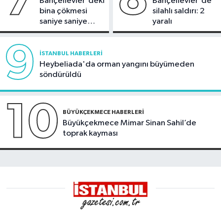
Bahçelievler'deki
Bahçelievler'de
bina çökmesi
silahlı saldırı: 2
saniye saniye
yaralı
görüntülendi
9
İSTANBUL HABERLERI
Heybeliada'da orman yangını büyümeden
söndürüldü
10
BÜYÜKÇEKMECE HABERLERI
Büyükçekmece Mimar Sinan Sahil’de
toprak kayması