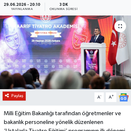
29.06.2026 - 20:10
3 DK
YAYINLANMA
OKUNMA SÜRESI
BİLİM VE TEKNOLOJİ
OTOMOBİL
KURUMSAL
Paylaş
-
+
A
A
Milli Eğitim Bakanlığı tarafından öğretmenler ve
bakanlık personeline yönelik düzenlenen