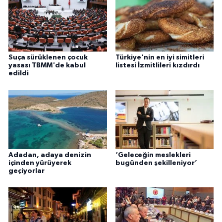
Suça sürüklenen çocuk
Türkiye'nin en iyi simitleri
yasası TBMM'de kabul
listesi İzmitlileri kızdırdı
edildi
Adadan, adaya denizin
‘Geleceğin meslekleri
içinden yürüyerek
bugünden şekilleniyor’
geçiyorlar