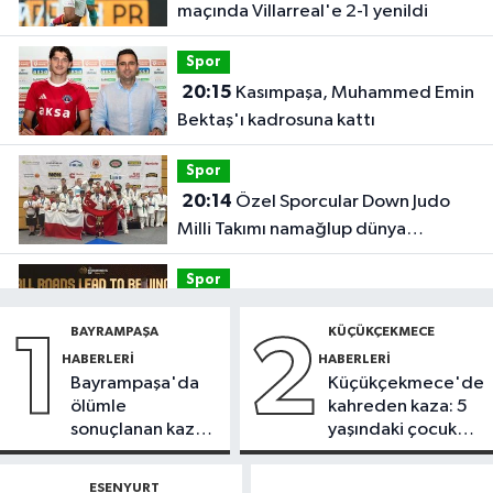
maçında Villarreal'e 2-1 yenildi
Spor
20:15
Kasımpaşa, Muhammed Emin
Bektaş'ı kadrosuna kattı
Spor
20:14
Özel Sporcular Down Judo
Milli Takımı namağlup dünya
şampiyonu
Spor
17:06
FIBA Kıtalararası Kupa
BAYRAMPAŞA
KÜÇÜKÇEKMECE
1
2
2026’da yer alacak takımlar belli
HABERLERI
HABERLERI
oldu
Bayrampaşa'da
Küçükçekmece'de
Fatih Haberleri
ölümle
kahreden kaza: 5
16:21
Fatih Belediyesi tarihî
sonuçlanan kaza:
yaşındaki çocuk
çeşmeleri birer birer ayağa
Sürücü
yoğun bakımda
kaldırıyor
gözaltında
ESENYURT