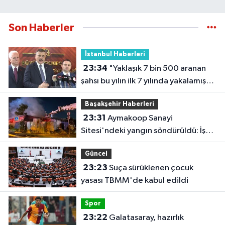
Son Haberler
İstanbul Haberleri
23:34
"Yaklaşık 7 bin 500 aranan
şahsı bu yılın ilk 7 yılında yakalamış
durumdayız"
Başakşehir Haberleri
23:31
Aymakoop Sanayi
Sitesi'ndeki yangın söndürüldü: İş
yeri kullanılamaz hale geldi
Güncel
23:23
Suça sürüklenen çocuk
yasası TBMM'de kabul edildi
Spor
23:22
Galatasaray, hazırlık