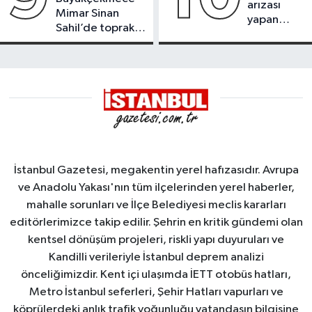
arızası
Mimar Sinan
yapan
Sahil’de toprak
tanker,
kayması
Yalova
Demirleme
Sahası'na
alındı
İstanbul Gazetesi, megakentin yerel hafızasıdır. Avrupa
ve Anadolu Yakası'nın tüm ilçelerinden yerel haberler,
mahalle sorunları ve İlçe Belediyesi meclis kararları
editörlerimizce takip edilir. Şehrin en kritik gündemi olan
kentsel dönüşüm projeleri, riskli yapı duyuruları ve
Kandilli verileriyle İstanbul deprem analizi
önceliğimizdir. Kent içi ulaşımda İETT otobüs hatları,
Metro İstanbul seferleri, Şehir Hatları vapurları ve
köprülerdeki anlık trafik yoğunluğu vatandaşın bilgisine