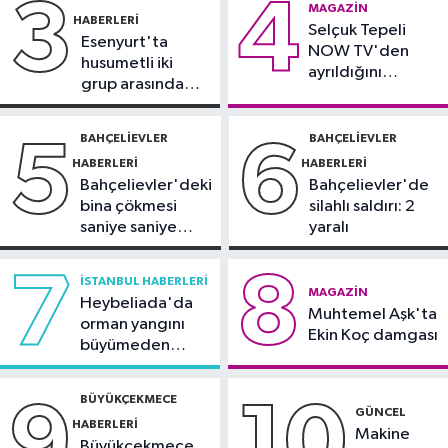
3
4
Spor
MAGAZIN
HABERLERI
16:18
Selçuk Tepeli
Görme Engelli B1 Milli Takımı,
Esenyurt'ta
NOW TV'den
Avrupa Şampiyonası'na Riva'da
husumetli iki
ayrıldığını
hazırlanıyor
grup arasında
duyurdu
Sultangazi Haberleri
silahlı kavga
13:49
Sultangazi’de temel kazısı
BAHÇELIEVLER
BAHÇELIEVLER
5
6
sırasında 2 bina tahliye edildi
HABERLERI
HABERLERI
Bahçelievler'deki
Bahçelievler'de
bina çökmesi
silahlı saldırı: 2
saniye saniye
yaralı
görüntülendi
7
8
İSTANBUL HABERLERI
MAGAZIN
Heybeliada'da
Muhtemel Aşk'ta
orman yangını
Ekin Koç damgası
büyümeden
söndürüldü
BÜYÜKÇEKMECE
9
10
GÜNCEL
HABERLERI
Makine
Büyükçekmece