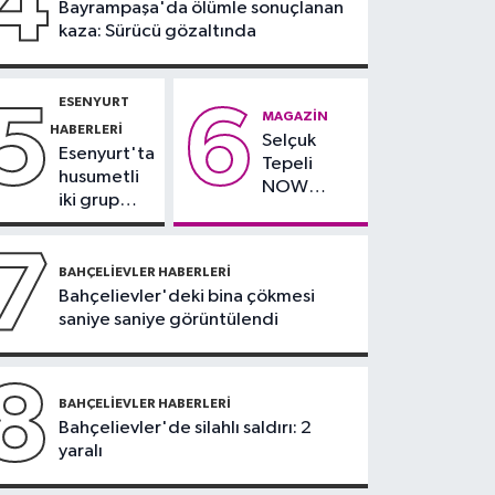
4
Bayrampaşa'da ölümle sonuçlanan
teklifi komisyonda
kaza: Sürücü gözaltında
ESENYURT
5
6
MAGAZIN
HABERLERI
Selçuk
Esenyurt'ta
Tepeli
husumetli
NOW
iki grup
TV'den
arasında
ayrıldığını
silahlı
7
duyurdu
kavga
BAHÇELIEVLER HABERLERI
Bahçelievler'deki bina çökmesi
saniye saniye görüntülendi
8
BAHÇELIEVLER HABERLERI
Bahçelievler'de silahlı saldırı: 2
yaralı