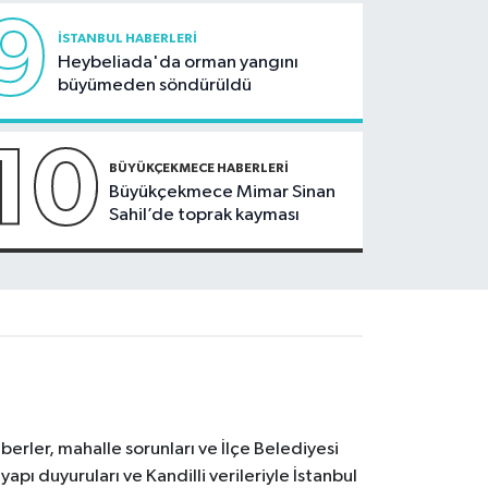
9
İSTANBUL HABERLERI
Heybeliada'da orman yangını
büyümeden söndürüldü
10
BÜYÜKÇEKMECE HABERLERI
Büyükçekmece Mimar Sinan
Sahil’de toprak kayması
erler, mahalle sorunları ve İlçe Belediyesi
yapı duyuruları ve Kandilli verileriyle İstanbul