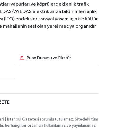
ları vapurları ve köprülerdeki anlık trafik
BEDAŞ/AYEDAŞ elektrik arıza bildirimleri anlık
ı (İTO) endeksleri; sosyal yaşam için ise kültür
ve mahallenin sesi olan yerel medya organıdır.
Puan Durumu ve Fikstür
ZETE
eri | İstanbul Gazetesi sorumlu tutulamaz. Sitedeki tüm
 dahi, herhangi bir ortamda kullanılamaz ve yayınlanamaz