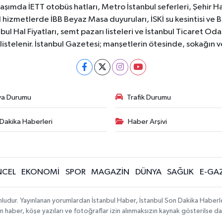
aşımda İETT otobüs hatları, Metro İstanbul seferleri, Şehir Hat
 hizmetlerde İBB Beyaz Masa duyuruları, İSKİ su kesintisi ve 
bul Hal Fiyatları, semt pazarı listeleri ve İstanbul Ticaret Odas
listelenir. İstanbul Gazetesi; manşetlerin ötesinde, sokağın 
va Durumu
Trafik Durumu
Dakika Haberleri
Haber Arşivi
CEL
EKONOMİ
SPOR
MAGAZİN
DÜNYA
SAĞLIK
E-GA
mludur. Yayınlanan yorumlardan İstanbul Haber, İstanbul Son Dakika Haberl
lanan haber, köşe yazıları ve fotoğraflar izin alınmaksızın kaynak gösterilse