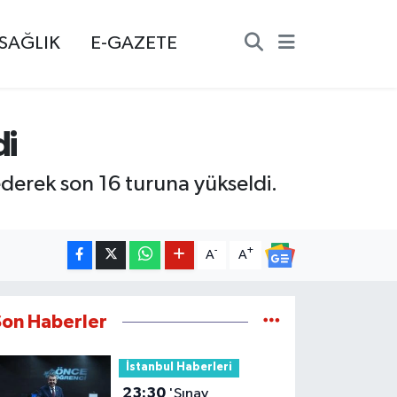
SAĞLIK
E-GAZETE
di
derek son 16 turuna yükseldi.
-
+
A
A
Son Haberler
İstanbul Haberleri
23:30
'Sınav