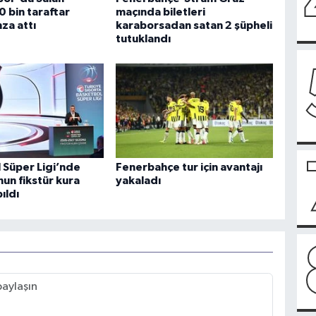
0 bin taraftar
maçında biletleri
za attı
karaborsadan satan 2 şüpheli
tutuklandı
 Süper Ligi’nde
Fenerbahçe tur için avantajı
un fikstür kura
yakaladı
ıldı