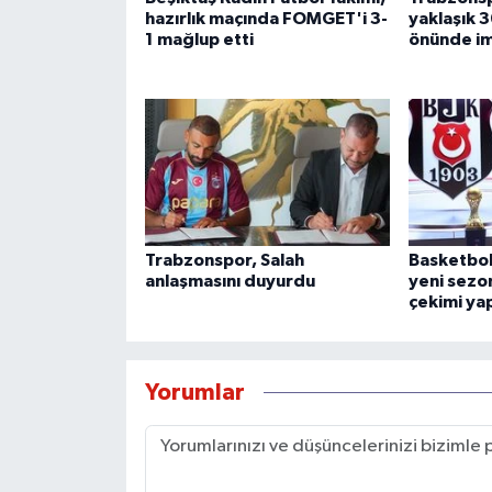
hazırlık maçında FOMGET'i 3-
yaklaşık 3
1 mağlup etti
önünde im
Trabzonspor, Salah
Basketbol
anlaşmasını duyurdu
yeni sezon
çekimi yap
Yorumlar