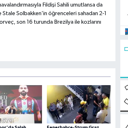
avalandırmasıyla Fildişi Sahili umutlansa da
e Stale Solbakken'in öğrenceleri sahadan 2-1
Norveç, son 16 turunda Brezilya ile kozlarını
or'da Salah
Fenerbahçe-Strum Graz