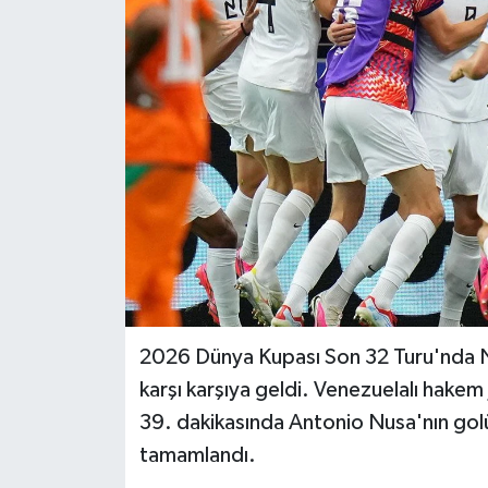
BİLİM VE TEKNOLOJİ
OTOMOBİL
KURUMSAL
2026 Dünya Kupası Son 32 Turu'nda No
karşı karşıya geldi. Venezuelalı hake
39. dakikasında Antonio Nusa'nın golü
tamamlandı.