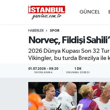
GÜNCEL
GÜNCEL
Nöbetçi Eczaneler
HABERLER
SPOR
EKONOMİ
Hava Durumu
Norveç, Fildişi Sahil
İSTANBUL
Trafik Durumu
2026 Dünya Kupası Son 32 Turu'
DÜNYA
Süper Lig Puan Durumu ve Fikstür
Vikingler, bu turda Brezilya ile 
SPOR
Tüm Manşetler
01.07.2026 - 09:20
1 DK
YAYINLANMA
OKUNMA SÜRESI
MAGAZİN
Son Dakika Haberleri
KÜLTÜR SANAT
Haber Arşivi
SAĞLIK