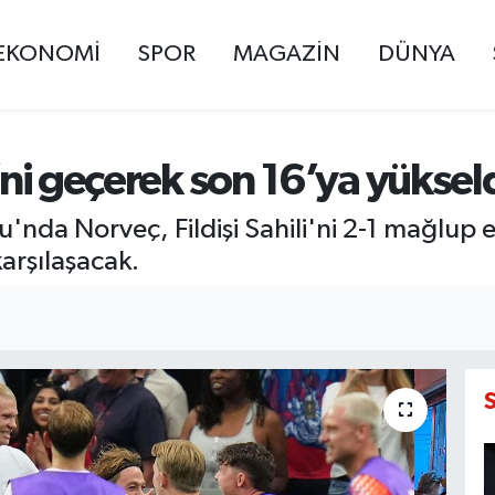
EKONOMİ
SPOR
MAGAZİN
DÜNYA
i’ni geçerek son 16’ya yüksel
nda Norveç, Fildişi Sahili'ni 2-1 mağlup e
karşılaşacak.