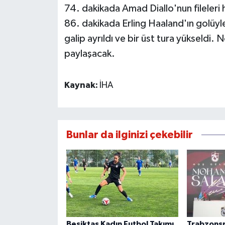
74. dakikada Amad Diallo'nun fileleri h
86. dakikada Erling Haaland'ın golüyl
galip ayrıldı ve bir üst tura yükseldi. 
paylaşacak.
Kaynak:
İHA
Bunlar da ilginizi çekebilir
Beşiktaş Kadın Futbol Takımı,
Trabzonsp