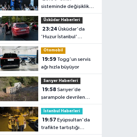
sisteminde değişiklik
yok ama sorular
Üsküdar Haberleri
müfredata uygun hale
23:24
Üsküdar'da
gelecek'
'Huzur İstanbul'
denetimi
Otomobil
19:59
Togg'un servis
ağı hızla büyüyor
Sarıyer Haberleri
19:58
Sarıyer’de
şarampole devrilen
hafriyat kamyonunun
İstanbul Haberleri
şoförü yaralandı
19:57
Eyüpsultan'da
trafikte tartıştığı
sürücünün önünü kesip