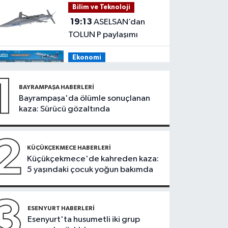
Bilim ve Teknoloji
tehdit eden saldırgana
19:13
ASELSAN’dan
180 bin lira ceza
TOLUN P paylaşımı
Ekonomi
19:08
THY, temmuz
1
ayında 9,5 milyon yolcu
BAYRAMPAŞA HABERLERI
taşıdı
Bayrampaşa'da ölümle sonuçlanan
Bilim ve Teknoloji
kaza: Sürücü gözaltında
19:05
Türksat
televizyon yayınları yeni
2
nesil uydulara taşınıyor
KÜÇÜKÇEKMECE HABERLERI
Otomobil
Küçükçekmece'de kahreden kaza:
5 yaşındaki çocuk yoğun bakımda
19:03
Motosiklet
deneyimi denize
taşınacak
3
Güncel
ESENYURT HABERLERI
Esenyurt'ta husumetli iki grup
19:00
'Çerçeve yasa'