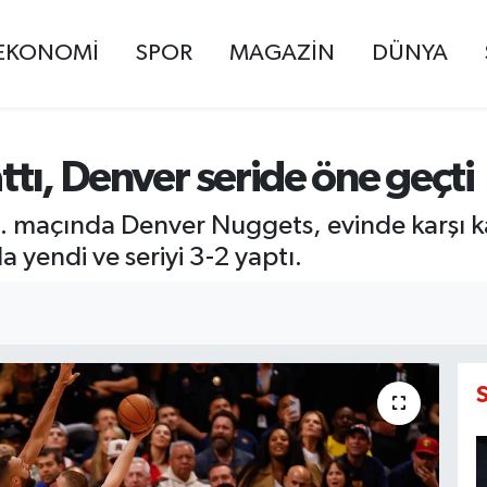
EKONOMİ
SPOR
MAGAZİN
DÜNYA
attı, Denver seride öne geçti
 5. maçında Denver Nuggets, evinde karşı k
 yendi ve seriyi 3-2 yaptı.