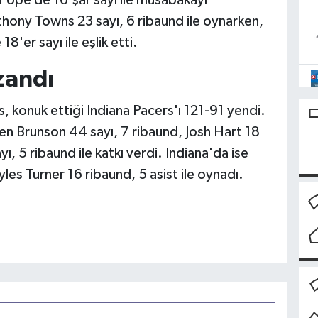
Pope de 16'şar sayı ile müsabakayı
hony Towns 23 sayı, 6 ribaund ile oynarken,
er sayı ile eşlik etti.
zandı
 konuk ettiği Indiana Pacers'ı 121-91 yendi.
en Brunson 44 sayı, 7 ribaund, Josh Hart 18
ı, 5 ribaund ile katkı verdi. Indiana'da ise
les Turner 16 ribaund, 5 asist ile oynadı.