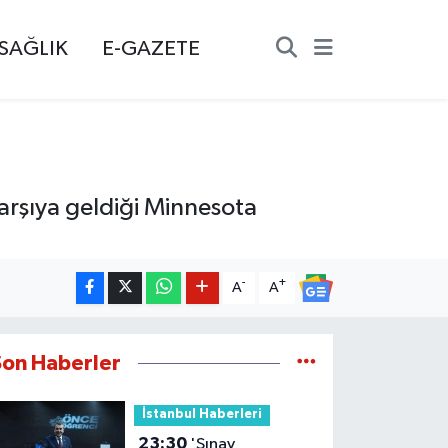
SAĞLIK
E-GAZETE
arşıya geldiği Minnesota
-
+
A
A
Son Haberler
İstanbul Haberleri
23:30
'Sınav