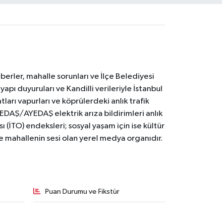
erler, mahalle sorunları ve İlçe Belediyesi
yapı duyuruları ve Kandilli verileriyle İstanbul
ları vapurları ve köprülerdeki anlık trafik
BEDAŞ/AYEDAŞ elektrik arıza bildirimleri anlık
ı (İTO) endeksleri; sosyal yaşam için ise kültür
ve mahallenin sesi olan yerel medya organıdır.
Puan Durumu ve Fikstür