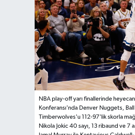
BİLİM VE TEKNOLOJİ
OTOMOBİL
KURUMSAL
NBA play-off yarı finallerinde heyecan 
Konferansı'nda Denver Nuggets, Ball 
Timberwolves'u 112-97'lik skorla mağ
Nikola Jokic 40 sayı, 13 ribaund ve 7 