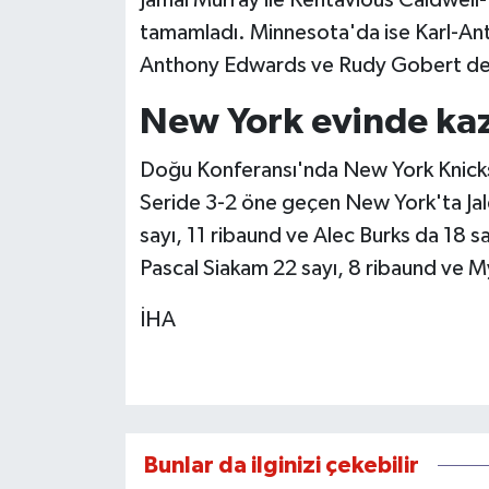
Jamal Murray ile Kentavious Caldwell-
tamamladı. Minnesota'da ise Karl-Ant
Anthony Edwards ve Rudy Gobert de 18'
New York evinde ka
Doğu Konferansı'nda New York Knicks,
Seride 3-2 öne geçen New York'ta Jal
sayı, 11 ribaund ve Alec Burks da 18 say
Pascal Siakam 22 sayı, 8 ribaund ve My
İHA
Bunlar da ilginizi çekebilir