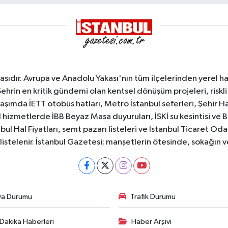
sıdır. Avrupa ve Anadolu Yakası'nın tüm ilçelerinden yerel hab
Şehrin en kritik gündemi olan kentsel dönüşüm projeleri, riskli 
aşımda İETT otobüs hatları, Metro İstanbul seferleri, Şehir Hat
 hizmetlerde İBB Beyaz Masa duyuruları, İSKİ su kesintisi ve 
bul Hal Fiyatları, semt pazarı listeleri ve İstanbul Ticaret Odas
listelenir. İstanbul Gazetesi; manşetlerin ötesinde, sokağın 
va Durumu
Trafik Durumu
Dakika Haberleri
Haber Arşivi