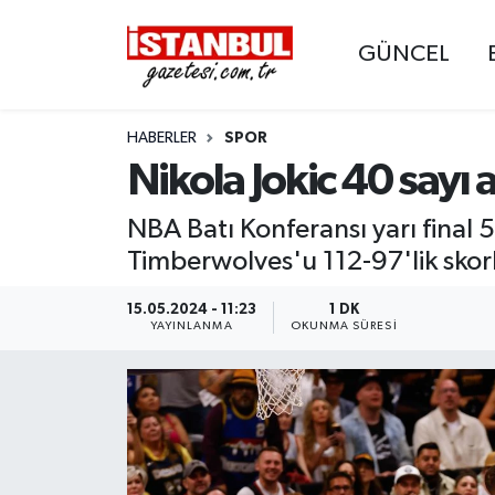
GÜNCEL
GÜNCEL
Nöbetçi Eczaneler
HABERLER
SPOR
EKONOMİ
Hava Durumu
Nikola Jokic 40 sayı 
İSTANBUL
Trafik Durumu
NBA Batı Konferansı yarı final
DÜNYA
Süper Lig Puan Durumu ve Fikstür
Timberwolves'u 112-97'lik skorla
SPOR
Tüm Manşetler
15.05.2024 - 11:23
1 DK
YAYINLANMA
OKUNMA SÜRESI
MAGAZİN
Son Dakika Haberleri
KÜLTÜR SANAT
Haber Arşivi
SAĞLIK