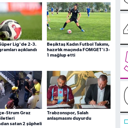
Süper Lig'de 2-3.
Beşiktaş Kadın Futbol Takımı,
ramları açıklandı
hazırlık maçında FOMGET'i 3-
1 mağlup etti
çe-Strum Graz
Trabzonspor, Salah
letleri
anlaşmasını duyurdu
dan satan 2 şüpheli