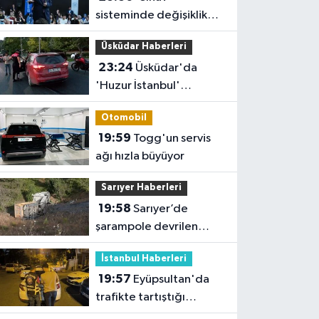
sisteminde değişiklik
yok ama sorular
Üsküdar Haberleri
müfredata uygun hale
23:24
Üsküdar'da
gelecek'
'Huzur İstanbul'
denetimi
Otomobil
19:59
Togg'un servis
ağı hızla büyüyor
Sarıyer Haberleri
19:58
Sarıyer’de
şarampole devrilen
hafriyat kamyonunun
İstanbul Haberleri
şoförü yaralandı
19:57
Eyüpsultan'da
trafikte tartıştığı
sürücünün önünü kesip