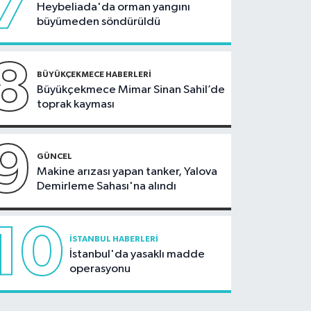
7
Heybeliada'da orman yangını
büyümeden söndürüldü
8
BÜYÜKÇEKMECE HABERLERI
Büyükçekmece Mimar Sinan Sahil’de
toprak kayması
9
GÜNCEL
Makine arızası yapan tanker, Yalova
Demirleme Sahası'na alındı
10
İSTANBUL HABERLERI
İstanbul'da yasaklı madde
operasyonu