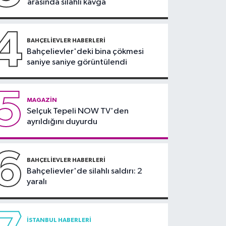
arasında silahlı kavga
teklifi komisyonda
4
BAHÇELIEVLER HABERLERI
Bahçelievler'deki bina çökmesi
saniye saniye görüntülendi
5
MAGAZIN
Selçuk Tepeli NOW TV'den
ayrıldığını duyurdu
6
BAHÇELIEVLER HABERLERI
Bahçelievler'de silahlı saldırı: 2
yaralı
İSTANBUL HABERLERI