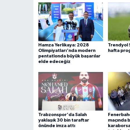
Hamza Yerlikaya: 2028
Trendyol 
Olimpiyatları'nda modern
hafta prog
pentatlonda büyük başarılar
elde edeceğiz
Trabzonspor'da Salah
Fenerbah
yaklaşık 30 bin taraftar
maçında bi
önünde imza attı
karaborsa