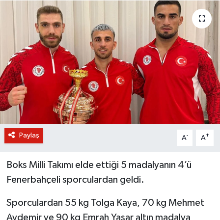
BİLİM VE TEKNOLOJİ
OTOMOBİL
KURUMSAL
Paylaş
-
+
A
A
Boks Milli Takımı elde ettiği 5 madalyanın 4’ü
Fenerbahçeli sporculardan geldi.
Sporculardan 55 kg Tolga Kaya, 70 kg Mehmet
Aydemir ve 90 kg Emrah Yaşar altın madalya