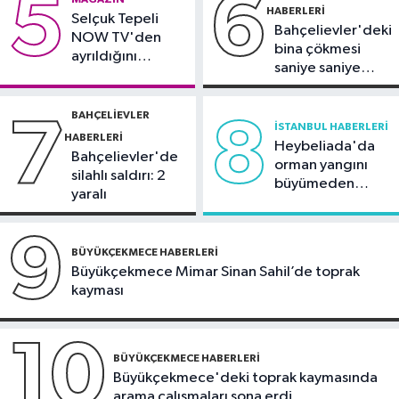
5
6
Peş peşe patlamalar paniğe neden
HABERLERI
Selçuk Tepeli
oldu
Bahçelievler'deki
NOW TV'den
bina çökmesi
ayrıldığını
saniye saniye
duyurdu
görüntülendi
BAHÇELIEVLER
7
8
İSTANBUL HABERLERI
HABERLERI
Heybeliada'da
Bahçelievler'de
orman yangını
silahlı saldırı: 2
büyümeden
yaralı
söndürüldü
9
BÜYÜKÇEKMECE HABERLERI
Büyükçekmece Mimar Sinan Sahil’de toprak
kayması
10
BÜYÜKÇEKMECE HABERLERI
Büyükçekmece'deki toprak kaymasında
arama çalışmaları sona erdi