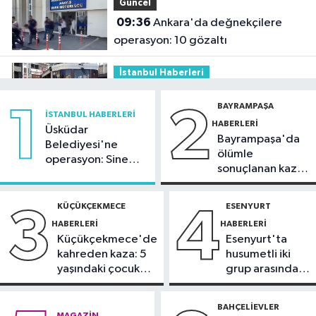
Güncel
09:36
Ankara'da değnekçilere
operasyon: 10 gözaltı
İstanbul Haberleri
09:26
AKOM açıkladı: İstanbul'da
BAYRAMPAŞA
1
2
sıcaklıklar 32 dereceyi görecek
İSTANBUL HABERLERI
HABERLERI
Üsküdar
Bayrampaşa'da
Bahçelievler Haberleri
Belediyesi'ne
ölümle
operasyon: Sinem
09:13
Bahçelievler'de 100 çocuğa
sonuçlanan kaza:
Dedetaş'a
bisiklet dağıtım töreni
Sürücü
tutuklama talebi
gözaltında
KÜÇÜKÇEKMECE
ESENYURT
3
4
DÜNYA
HABERLERI
HABERLERI
09:02
Trump'tan doğumla
Küçükçekmece'de
Esenyurt'ta
vatandaşlığa yeni kısıtlama kararı
kahreden kaza: 5
husumetli iki
yaşındaki çocuk
grup arasında
İstanbul Haberleri
yoğun bakımda
silahlı kavga
01:36
Kartal'da minibüs yangını:
BAHÇELIEVLER
MAGAZIN