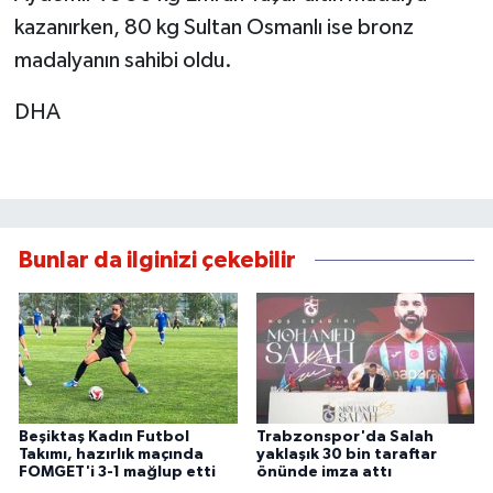
kazanırken, 80 kg Sultan Osmanlı ise bronz
madalyanın sahibi oldu.
DHA
Bunlar da ilginizi çekebilir
Beşiktaş Kadın Futbol
Trabzonspor'da Salah
Takımı, hazırlık maçında
yaklaşık 30 bin taraftar
FOMGET'i 3-1 mağlup etti
önünde imza attı