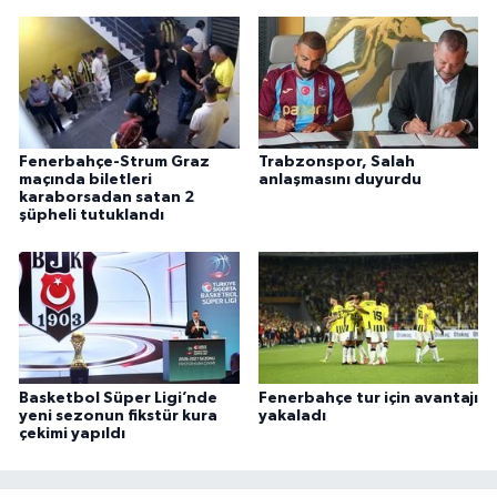
Fenerbahçe-Strum Graz
Trabzonspor, Salah
maçında biletleri
anlaşmasını duyurdu
karaborsadan satan 2
şüpheli tutuklandı
Basketbol Süper Ligi’nde
Fenerbahçe tur için avantajı
yeni sezonun fikstür kura
yakaladı
çekimi yapıldı