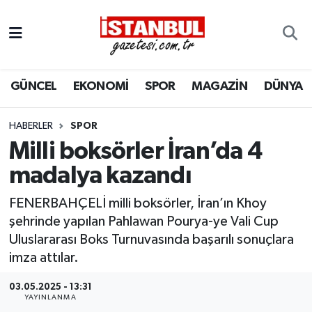
GÜNCEL
Nöbetçi Eczaneler
GÜNCEL
EKONOMİ
SPOR
MAGAZİN
DÜNYA
EKONOMİ
Hava Durumu
İSTANBUL
Trafik Durumu
HABERLER
SPOR
Milli boksörler İran’da 4
DÜNYA
Süper Lig Puan Durumu ve Fikstür
madalya kazandı
SPOR
Tüm Manşetler
FENERBAHÇELİ milli boksörler, İran’ın Khoy
şehrinde yapılan Pahlawan Pourya-ye Vali Cup
MAGAZİN
Son Dakika Haberleri
Uluslararası Boks Turnuvasında başarılı sonuçlara
imza attılar.
KÜLTÜR SANAT
Haber Arşivi
03.05.2025 - 13:31
YAYINLANMA
SAĞLIK