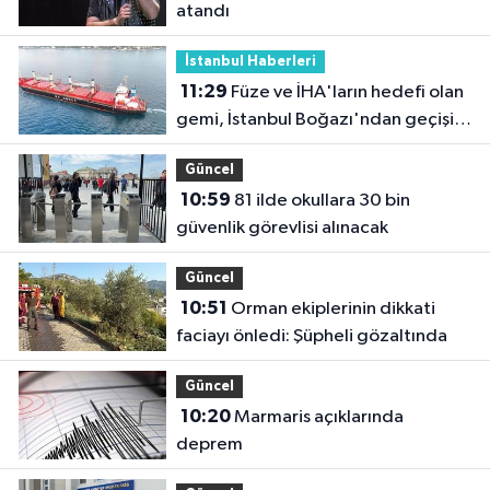
atandı
İstanbul Haberleri
11:29
Füze ve İHA'ların hedefi olan
gemi, İstanbul Boğazı'ndan geçişini
tamamladı
Güncel
10:59
81 ilde okullara 30 bin
güvenlik görevlisi alınacak
Güncel
10:51
Orman ekiplerinin dikkati
faciayı önledi: Şüpheli gözaltında
Güncel
10:20
Marmaris açıklarında
deprem