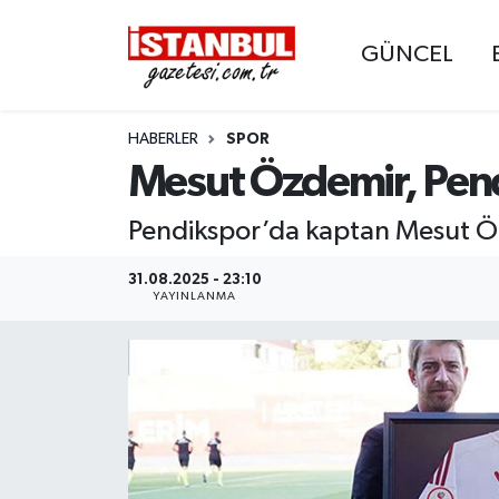
GÜNCEL
GÜNCEL
Nöbetçi Eczaneler
HABERLER
SPOR
EKONOMİ
Hava Durumu
Mesut Özdemir, Pend
İSTANBUL
Trafik Durumu
Pendikspor’da kaptan Mesut Özd
DÜNYA
Süper Lig Puan Durumu ve Fikstür
31.08.2025 - 23:10
YAYINLANMA
SPOR
Tüm Manşetler
MAGAZİN
Son Dakika Haberleri
KÜLTÜR SANAT
Haber Arşivi
SAĞLIK