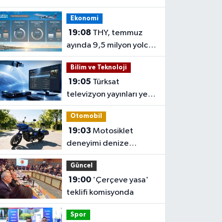
Ekonomi
19:08
THY, temmuz
ayında 9,5 milyon yolcu
taşıdı
Bilim ve Teknoloji
19:05
Türksat
televizyon yayınları yeni
nesil uydulara taşınıyor
Otomobil
19:03
Motosiklet
deneyimi denize
taşınacak
Güncel
19:00
'Çerçeve yasa'
teklifi komisyonda
Spor