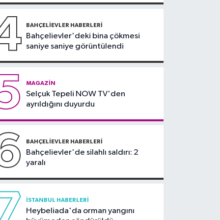
alevlere teslim oldu
4
BAHÇELIEVLER HABERLERI
Bahçelievler'deki bina çökmesi
saniye saniye görüntülendi
5
MAGAZIN
Selçuk Tepeli NOW TV'den
ayrıldığını duyurdu
6
BAHÇELIEVLER HABERLERI
Bahçelievler'de silahlı saldırı: 2
yaralı
7
İSTANBUL HABERLERI
Heybeliada'da orman yangını