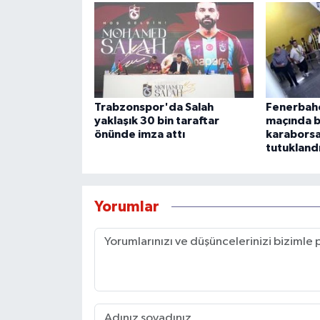
Trabzonspor'da Salah
Fenerbah
yaklaşık 30 bin taraftar
maçında bi
önünde imza attı
karaborsa
tutukland
Yorumlar