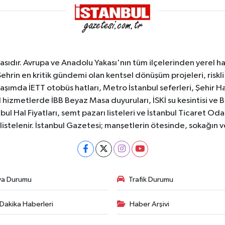
sıdır. Avrupa ve Anadolu Yakası'nın tüm ilçelerinden yerel hab
Şehrin en kritik gündemi olan kentsel dönüşüm projeleri, riskli 
aşımda İETT otobüs hatları, Metro İstanbul seferleri, Şehir Hat
 hizmetlerde İBB Beyaz Masa duyuruları, İSKİ su kesintisi ve 
bul Hal Fiyatları, semt pazarı listeleri ve İstanbul Ticaret Odas
listelenir. İstanbul Gazetesi; manşetlerin ötesinde, sokağın 
va Durumu
Trafik Durumu
Dakika Haberleri
Haber Arşivi