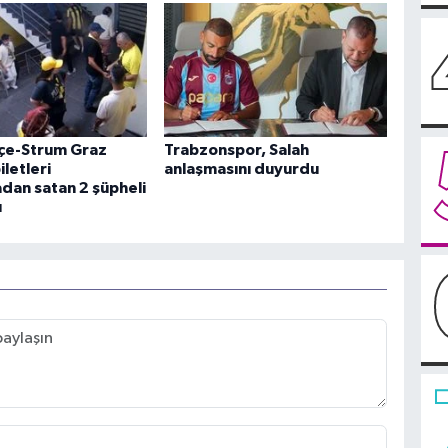
çe-Strum Graz
Trabzonspor, Salah
letleri
anlaşmasını duyurdu
dan satan 2 şüpheli
ı