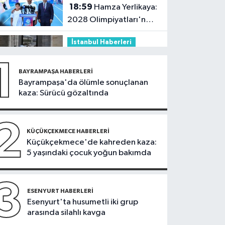
18:59
Hamza Yerlikaya:
2028 Olimpiyatları'nda
modern pentatlonda
İstanbul Haberleri
büyük başarılar elde
18:44
Kireçburnu Sahili
edeceğiz
1
Antalya plajlarını
BAYRAMPAŞA HABERLERI
aratmadı
Bayrampaşa'da ölümle sonuçlanan
Güncel
kaza: Sürücü gözaltında
18:43
Bolu Dağı
Tüneli’nde otomobil
2
alev topuna döndü:
KÜÇÜKÇEKMECE HABERLERI
Güncel
Küçükçekmece'de kahreden kaza:
Trafik kilitlendi
5 yaşındaki çocuk yoğun bakımda
17:07
İletişim Başkanı
Duran: Mekke Anlaşması
tarihi bir adımdır
3
İstanbul Haberleri
ESENYURT HABERLERI
Esenyurt'ta husumetli iki grup
17:00
Tuzla'da 2 katlı
arasında silahlı kavga
işçi konteynerleri