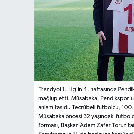
BİLİM VE TEKNOLOJİ
OTOMOBİL
KURUMSAL
Trendyol 1. Lig’in 4. haftasında Pendik
mağlup etti. Müsabaka, Pendikspor’un
anlam taşıdı. Tecrübeli futbolcu, 100.
Müsabaka öncesi 32 yaşındaki futbolc
forması, Başkan Adem Zafer Torun tar