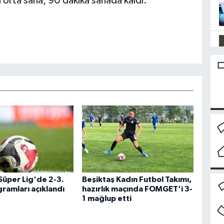
 orta saha, 90 dakika sahada kaldı.
Süper Lig'de 2-3.
Beşiktaş Kadın Futbol Takımı,
ramları açıklandı
hazırlık maçında FOMGET'i 3-
1 mağlup etti