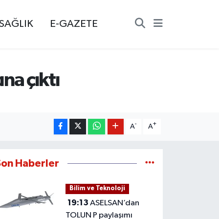
SAĞLIK
E-GAZETE
na çıktı
-
+
A
A
Son Haberler
Bilim ve Teknoloji
19:13
ASELSAN’dan
TOLUN P paylaşımı