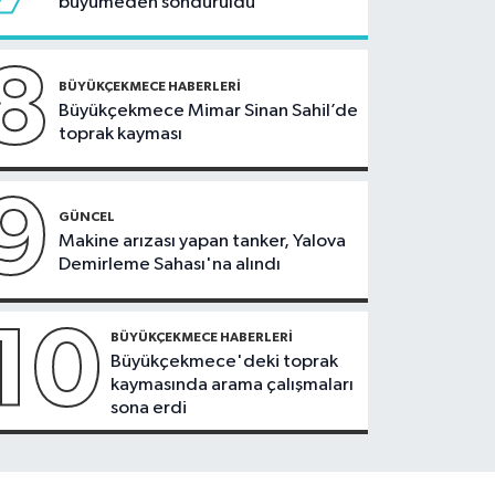
büyümeden söndürüldü
8
BÜYÜKÇEKMECE HABERLERI
Büyükçekmece Mimar Sinan Sahil’de
toprak kayması
9
GÜNCEL
Makine arızası yapan tanker, Yalova
Demirleme Sahası'na alındı
10
BÜYÜKÇEKMECE HABERLERI
Büyükçekmece'deki toprak
kaymasında arama çalışmaları
sona erdi