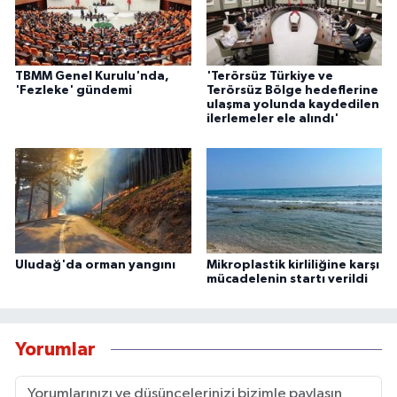
TBMM Genel Kurulu'nda,
'Terörsüz Türkiye ve
'Fezleke' gündemi
Terörsüz Bölge hedeflerine
ulaşma yolunda kaydedilen
ilerlemeler ele alındı'
Uludağ'da orman yangını
Mikroplastik kirliliğine karşı
mücadelenin startı verildi
Yorumlar