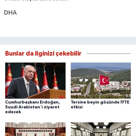
DHA
Bunlar da ilginizi çekebilir
Cumhurbaşkanı Erdoğan,
Tersine beyin göçünde İYTE
Suudi Arabistan'ı ziyaret
etkisi
edecek