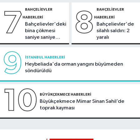
BAHÇELIEVLER
BAHÇELIEVLER
7
8
HABERLERI
HABERLERI
Bahçelievler'deki
Bahçelievler'de
bina çökmesi
silahlı saldırı: 2
saniye saniye
yaralı
görüntülendi
9
İSTANBUL HABERLERI
Heybeliada'da orman yangını büyümeden
söndürüldü
10
BÜYÜKÇEKMECE HABERLERI
Büyükçekmece Mimar Sinan Sahil’de
toprak kayması