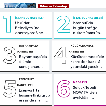
Bilim ve Teknoloji
21:26
İnternet kullanan bireylerin
1
2
İSTANBUL HABERLERI
İSTANBUL HABERLERI
oranı yüzde 92,3 oldu
Üsküdar
İstanbul'da
Belediyesi'ne
bugün trafiğe
Bilim ve Teknoloji
operasyon: Sinem
dikkat: Rams Park
21:23
5G abone sayısı 4 ayda 44,5
Dedetaş'a
çevresinde bazı
milyona ulaştı
tutuklama talebi
yollar kapatılacak
BAYRAMPAŞA
KÜÇÜKÇEKMECE
3
4
HABERLERI
HABERLERI
Kültür Sanat
Bayrampaşa'da
Küçükçekmece'de
21:21
Esenler Belediyesi
ölümle
kahreden kaza: 5
vatandaşları yazlık sinemada
sonuçlanan
yaşındaki çocuk
buluşturuyor
kaza: Sürücü
yoğun bakımda
Sağlık
gözaltında
ESENYURT
5
6
21:17
"Karaciğerim yağlı"
MAGAZIN
HABERLERI
Selçuk Tepeli
demeyin, önlemini alın
Esenyurt'ta
NOW TV'den
husumetli iki grup
ayrıldığını
arasında silahlı
duyurdu
kavga