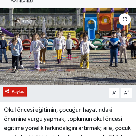
YAYINLANMA
BİLİM VE TEKNOLOJİ
OTOMOBİL
KURUMSAL
Paylaş
-
+
A
A
Okul öncesi eğitimin, çocuğun hayatındaki
önemine vurgu yapmak, toplumun okul öncesi
eğitime yönelik farkındalığını artırmak; aile, çocuk