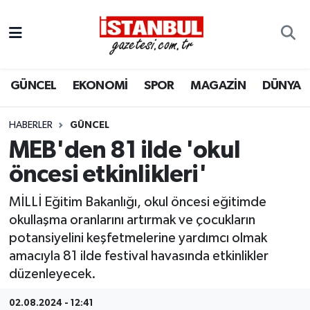
GÜNCEL
Nöbetçi Eczaneler
GÜNCEL
EKONOMİ
SPOR
MAGAZİN
DÜNYA
EKONOMİ
Hava Durumu
İSTANBUL
Trafik Durumu
HABERLER
GÜNCEL
MEB'den 81 ilde 'okul
DÜNYA
Süper Lig Puan Durumu ve Fikstür
öncesi etkinlikleri'
SPOR
Tüm Manşetler
MİLLİ Eğitim Bakanlığı, okul öncesi eğitimde
okullaşma oranlarını artırmak ve çocukların
MAGAZİN
Son Dakika Haberleri
potansiyelini keşfetmelerine yardımcı olmak
amacıyla 81 ilde festival havasında etkinlikler
KÜLTÜR SANAT
Haber Arşivi
düzenleyecek.
SAĞLIK
02.08.2024 - 12:41