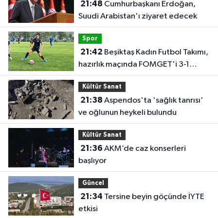
21:48
Cumhurbaşkanı Erdoğan,
Suudi Arabistan'ı ziyaret edecek
Spor
21:42
Beşiktaş Kadın Futbol Takımı,
hazırlık maçında FOMGET'i 3-1
mağlup etti
Kültür Sanat
21:38
Aspendos'ta 'sağlık tanrısı'
ve oğlunun heykeli bulundu
Kültür Sanat
21:36
AKM’de caz konserleri
başlıyor
Güncel
21:34
Tersine beyin göçünde İYTE
etkisi