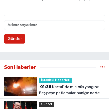
Gönder
Son Haberler
İstanbul Haberleri
01:36
Kartal'da minibüs yangını:
Peş peşe patlamalar paniğe neden
oldu
Güncel