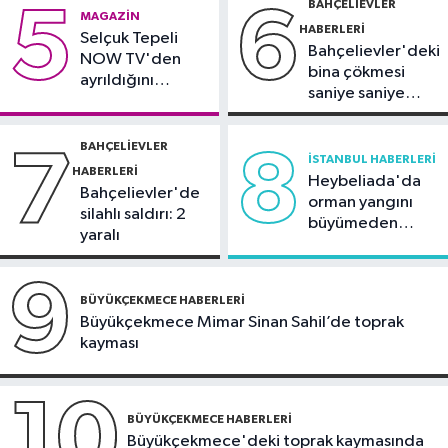
BAHÇELIEVLER
5
6
MAGAZIN
ve oğlunun heykeli bulundu
HABERLERI
Selçuk Tepeli
Bahçelievler'deki
NOW TV'den
bina çökmesi
ayrıldığını
saniye saniye
duyurdu
görüntülendi
BAHÇELIEVLER
7
8
İSTANBUL HABERLERI
HABERLERI
Heybeliada'da
Bahçelievler'de
orman yangını
silahlı saldırı: 2
büyümeden
yaralı
söndürüldü
9
BÜYÜKÇEKMECE HABERLERI
Büyükçekmece Mimar Sinan Sahil’de toprak
kayması
10
BÜYÜKÇEKMECE HABERLERI
Büyükçekmece'deki toprak kaymasında