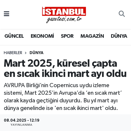
GÜNCEL
Nöbetçi Eczaneler
GÜNCEL
EKONOMİ
SPOR
MAGAZİN
DÜNYA
EKONOMİ
Hava Durumu
İSTANBUL
Trafik Durumu
HABERLER
DÜNYA
Mart 2025, küresel çapta
DÜNYA
Süper Lig Puan Durumu ve Fikstür
en sıcak ikinci mart ayı oldu
SPOR
Tüm Manşetler
AVRUPA Birliği’nin Copernicus uydu izleme
sistemi, Mart 2025’in Avrupa’da ‘en sıcak mart’
MAGAZİN
Son Dakika Haberleri
olarak kayda geçtiğini duyurdu. Bu yıl mart ayı
dünya genelinde ise 'en sıcak ikinci mart' oldu.
KÜLTÜR SANAT
Haber Arşivi
08.04.2025 - 12:19
YAYINLANMA
SAĞLIK