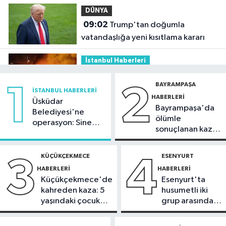
DÜNYA
09:02
Trump'tan doğumla
vatandaşlığa yeni kısıtlama kararı
İstanbul Haberleri
01:36
Kartal'da minibüs yangını:
BAYRAMPAŞA
1
2
Peş peşe patlamalar paniğe neden
İSTANBUL HABERLERI
HABERLERI
oldu
Üsküdar
Bayrampaşa'da
Güncel
Belediyesi'ne
ölümle
operasyon: Sinem
21:48
Cumhurbaşkanı Erdoğan,
sonuçlanan kaza:
Dedetaş'a
Suudi Arabistan'ı ziyaret edecek
Sürücü
tutuklama talebi
gözaltında
KÜÇÜKÇEKMECE
ESENYURT
3
4
Spor
HABERLERI
HABERLERI
21:42
Beşiktaş Kadın Futbol Takımı,
Küçükçekmece'de
Esenyurt'ta
hazırlık maçında FOMGET'i 3-1
kahreden kaza: 5
husumetli iki
mağlup etti
yaşındaki çocuk
grup arasında
Kültür Sanat
yoğun bakımda
silahlı kavga
21:38
Aspendos'ta 'sağlık tanrısı'