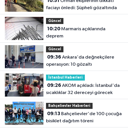
10:51
Orman ekiplerinin dikkati
faciayı önledi: Şüpheli gözaltında
Güncel
10:20
Marmaris açıklarında
deprem
Güncel
09:36
Ankara'da değnekçilere
operasyon: 10 gözaltı
İstanbul Haberleri
09:26
AKOM açıkladı: İstanbul'da
sıcaklıklar 32 dereceyi görecek
Bahçelievler Haberleri
09:13
Bahçelievler'de 100 çocuğa
bisiklet dağıtım töreni