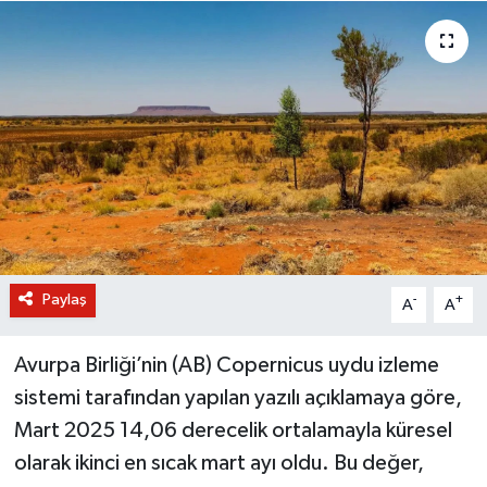
BİLİM VE TEKNOLOJİ
OTOMOBİL
KURUMSAL
Paylaş
-
+
A
A
Avurpa Birliği’nin (AB) Copernicus uydu izleme
sistemi tarafından yapılan yazılı açıklamaya göre,
Mart 2025 14,06 derecelik ortalamayla küresel
olarak ikinci en sıcak mart ayı oldu. Bu değer,