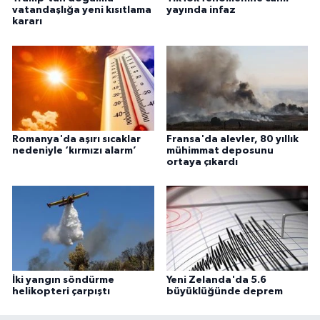
vatandaşlığa yeni kısıtlama
yayında infaz
kararı
Romanya'da aşırı sıcaklar
Fransa'da alevler, 80 yıllık
nedeniyle ‘kırmızı alarm’
mühimmat deposunu
ortaya çıkardı
İki yangın söndürme
Yeni Zelanda'da 5.6
helikopteri çarpıştı
büyüklüğünde deprem