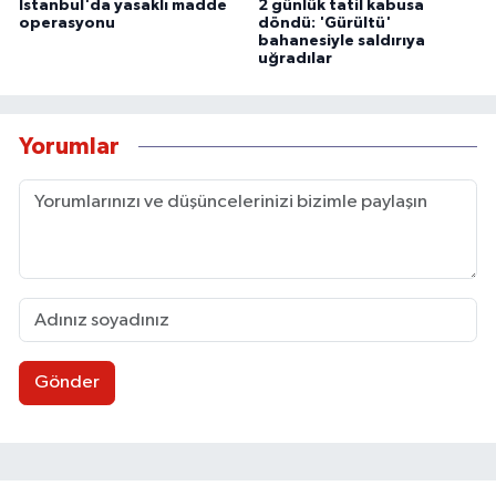
İstanbul'da yasaklı madde
2 günlük tatil kabusa
operasyonu
döndü: 'Gürültü'
bahanesiyle saldırıya
uğradılar
Yorumlar
Gönder