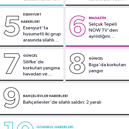
"Kanun Teklifi, iç cephemizi daha da
çevresinde bazı
alındı
yollar kapatılacak
güçlendirecek"
ESENYURT
5
6
Spor
MAGAZIN
HABERLERI
Selçuk Tepeli
20:28
Kıvanç Taşyaran ve Buğra
Esenyurt'ta
NOW TV'den
Ünal, yarı finalde
husumetli iki grup
ayrıldığını
arasında silahlı
duyurdu
kavga
7
8
GÜNCEL
GÜNCEL
Silifke'de
Biga'da korkutan
korkutan yangına
yangın
havadan ve
karadan
müdahale
9
BAHÇELIEVLER HABERLERI
Bahçelievler'de silahlı saldırı: 2 yaralı
İSTANBUL HABERLERI