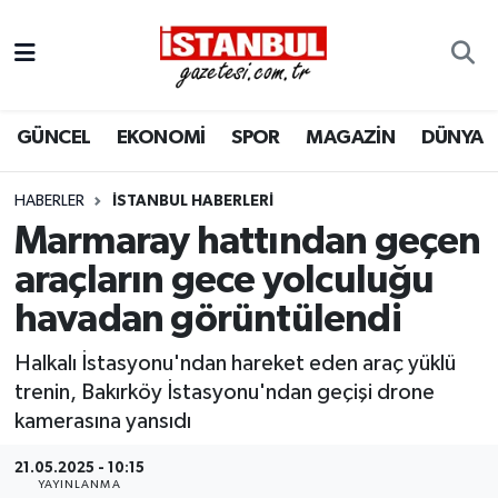
GÜNCEL
Nöbetçi Eczaneler
GÜNCEL
EKONOMİ
SPOR
MAGAZİN
DÜNYA
EKONOMİ
Hava Durumu
İSTANBUL
Trafik Durumu
HABERLER
İSTANBUL HABERLERI
Marmaray hattından geçen
DÜNYA
Süper Lig Puan Durumu ve Fikstür
araçların gece yolculuğu
havadan görüntülendi
SPOR
Tüm Manşetler
Halkalı İstasyonu'ndan hareket eden araç yüklü
MAGAZİN
Son Dakika Haberleri
trenin, Bakırköy İstasyonu'ndan geçişi drone
kamerasına yansıdı
KÜLTÜR SANAT
Haber Arşivi
21.05.2025 - 10:15
SAĞLIK
YAYINLANMA