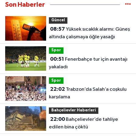
Son Haberler
Güncel
08:57
Yüksek sıcaklık alarmı: Güneş
altında çalışmaya öğle yasağı
Spor
00:51
Fenerbahçe tur için avantajı
yakaladı
Spor
22:02
Trabzon’da Salah’a coşkulu
karşılama
Bahçelievler Haberleri
22:00
Bahçelievler’de tahliye
edilen bina çöktü