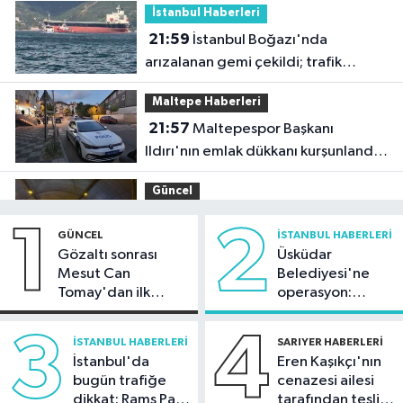
İstanbul Haberleri
21:59
İstanbul Boğazı'nda
arızalanan gemi çekildi; trafik
yeniden açıldı
Maltepe Haberleri
21:57
Maltepespor Başkanı
Ildırı'nın emlak dükkanı kurşunlandı:
1 yaralı
Güncel
20:37
İstanbul-İzmir Otoyolu
1
2
GÜNCEL
İSTANBUL HABERLERI
tünelinde kaza: 2 yaralı
Gözaltı sonrası
Üsküdar
Mesut Can
Belediyesi'ne
Çatalca Haberleri
Tomay'dan ilk
operasyon:
20:34
Çatalca'da lastik yüklü TIR'ın
açıklama
Sinem Dedetaş'a
dorsesi yandı; alevler tarım arazisine
tutuklama talebi
3
4
İSTANBUL HABERLERI
SARIYER HABERLERI
sıçradı
İstanbul'da
Eren Kaşıkçı'nın
Güncel
bugün trafiğe
cenazesi ailesi
20:31
İletişim Başkanı Duran:
dikkat: Rams Park
tarafından teslim