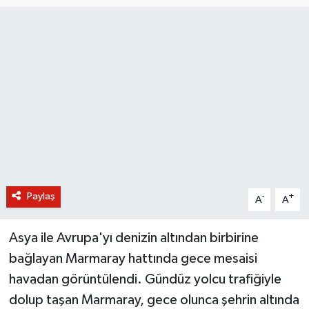
BİLİM VE TEKNOLOJİ
OTOMOBİL
KURUMSAL
Paylaş
-
+
A
A
Asya ile Avrupa'yı denizin altından birbirine
bağlayan Marmaray hattında gece mesaisi
havadan görüntülendi. Gündüz yolcu trafiğiyle
dolup taşan Marmaray, gece olunca şehrin altında