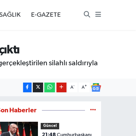
SAĞLIK
E-GAZETE
çıktı
ekleştirilen silahlı saldırıyla
-
+
A
A
Son Haberler
Güncel
21:48
Cumhurbaşkanı