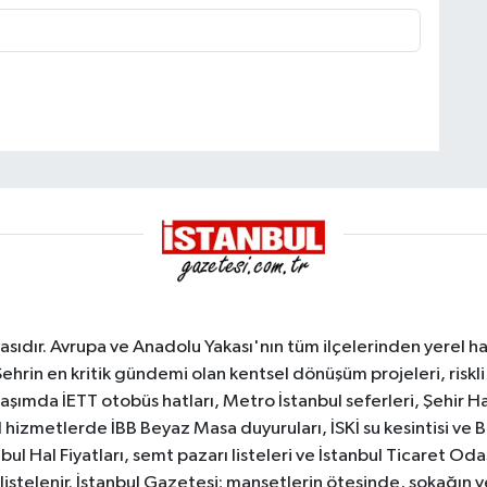
sıdır. Avrupa ve Anadolu Yakası'nın tüm ilçelerinden yerel hab
Şehrin en kritik gündemi olan kentsel dönüşüm projeleri, riskli 
aşımda İETT otobüs hatları, Metro İstanbul seferleri, Şehir Hat
 hizmetlerde İBB Beyaz Masa duyuruları, İSKİ su kesintisi ve 
bul Hal Fiyatları, semt pazarı listeleri ve İstanbul Ticaret Odas
listelenir. İstanbul Gazetesi; manşetlerin ötesinde, sokağın 