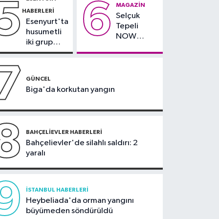
5
6
çevresinde
teslim
MAGAZIN
Salah yaklaşık 30 bin
HABERLERI
bazı yollar
alındı
Selçuk
taraftar önünde imza
Esenyurt'ta
kapatılacak
Tepeli
attı
husumetli
NOW
iki grup
TV'den
arasında
ayrıldığını
silahlı
7
duyurdu
kavga
GÜNCEL
Biga'da korkutan yangın
8
BAHÇELIEVLER HABERLERI
Bahçelievler'de silahlı saldırı: 2
yaralı
9
İSTANBUL HABERLERI
Heybeliada'da orman yangını
büyümeden söndürüldü