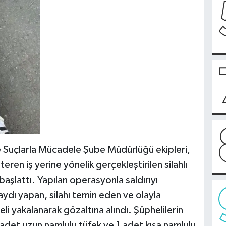
 Suçlarla Mücadele Şube Müdürlüğü ekipleri,
ren iş yerine yönelik gerçekleştirilen silahlı
 başlattı. Yapılan operasyonla saldırıyı
dı yapan, silahı temin eden ve olayla
li yakalanarak gözaltına alındı. Şüphelilerin
adet uzun namlulu tüfek ve 1 adet kısa namlulu