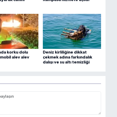
unda korku dolu
Deniz kirliliğine dikkat
mobil alev alev
çekmek adına farkındalık
dalışı ve su altı temizliği