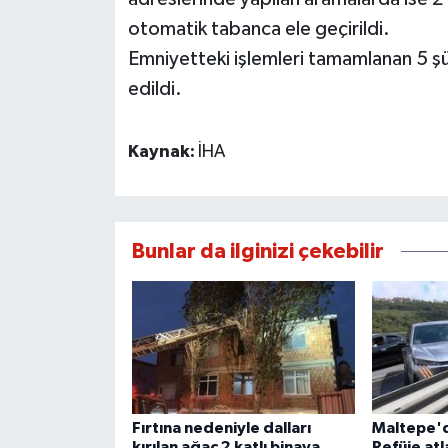
otomatik tabanca ele geçirildi.
Emniyetteki işlemleri tamamlanan 5 şü
edildi.
Kaynak:
İHA
Bunlar da ilginizi çekebilir
Fırtına nedeniyle dalları
Maltepe'd
kırılan ağaç 2 katlı binaya
Refüje atl