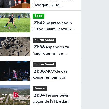
Erdoğan, Suudi
Arabistan'ı ziyaret
Spor
edecek
21:42
Beşiktaş Kadın
Futbol Takımı, hazırlık
maçında FOMGET'i 3-1
Kültür Sanat
mağlup etti
21:38
Aspendos'ta
'sağlık tanrısı' ve
oğlunun heykeli bulundu
Kültür Sanat
21:36
AKM’de caz
konserleri başlıyor
Güncel
21:34
Tersine beyin
göçünde İYTE etkisi