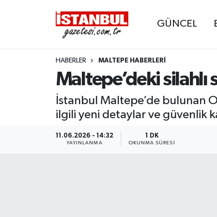
GÜNCEL
GÜNCEL
Nöbetçi Eczaneler
HABERLER
MALTEPE HABERLERI
EKONOMİ
Hava Durumu
Maltepe’deki silahlı s
İSTANBUL
Trafik Durumu
İstanbul Maltepe’de bulunan Oto
DÜNYA
Süper Lig Puan Durumu ve Fikstür
ilgili yeni detaylar ve güvenlik 
SPOR
Tüm Manşetler
11.06.2026 - 14:32
1 DK
YAYINLANMA
OKUNMA SÜRESI
MAGAZİN
Son Dakika Haberleri
KÜLTÜR SANAT
Haber Arşivi
SAĞLIK