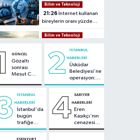
Bilim ve Teknoloji
21:26
İnternet kullanan
bireylerin oranı yüzde
92,3 oldu
Bilim ve Teknoloji
21:23
5G abone sayısı
İSTANBUL
1
2
4 ayda 44,5 milyona
GÜNCEL
HABERLERI
ulaştı
Gözaltı
Üsküdar
Kültür Sanat
sonrası
Belediyesi'ne
Mesut Can
21:21
Esenler
operasyon:
Tomay'dan
Belediyesi vatandaşları
Sinem
ilk açıklama
yazlık sinemada
Dedetaş'a
İSTANBUL
SARIYER
3
4
Sağlık
tutuklama
buluşturuyor
HABERLERI
HABERLERI
talebi
21:17
"Karaciğerim
İstanbul'da
Eren
yağlı" demeyin,
bugün
Kaşıkçı'nın
önlemini alın
trafiğe
cenazesi
Spor
dikkat:
ailesi
Rams Park
tarafından
21:10
Trabzonspor'da
ESENYURT