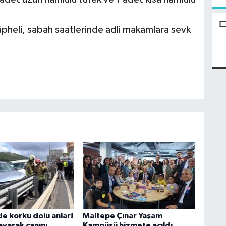
pheli, sabah saatlerinde adli makamlara sevk
e korku dolu anlar!
Maltepe Çınar Yaşam
ayarak canını
Kampüsü hizmete açıldı