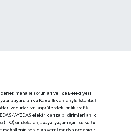
erler, mahalle sorunları ve İlçe Belediyesi
yapı duyuruları ve Kandilli verileriyle İstanbul
ları vapurları ve köprülerdeki anlık trafik
BEDAŞ/AYEDAŞ elektrik arıza bildirimleri anlık
ı (İTO) endeksleri; sosyal yaşam için ise kültür
ve mahallenin sesi olan yerel medya organıdır.