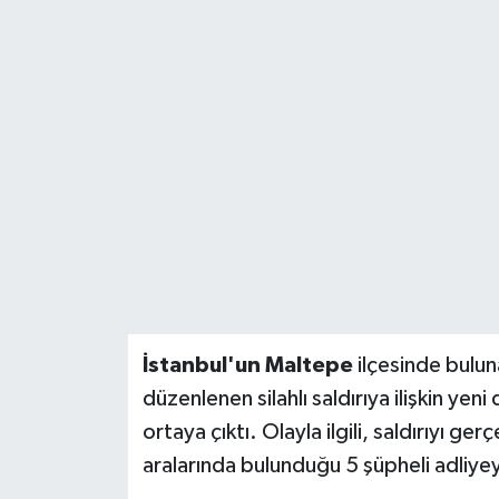
BİLİM VE TEKNOLOJİ
OTOMOBİL
KURUMSAL
İstanbul'un Maltepe
ilçesinde bulu
düzenlenen silahlı saldırıya ilişkin yen
ortaya çıktı. Olayla ilgili, saldırıyı ge
aralarında bulunduğu 5 şüpheli adliyey