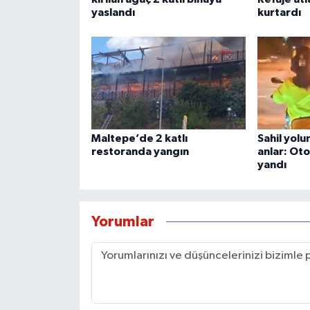
yaslandı
kurtardı
Maltepe’de 2 katlı
Sahil yol
restoranda yangın
anlar: Oto
yandı
Yorumlar