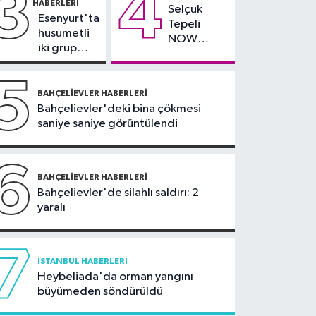
3
4
HABERLERI
Selçuk
09:42
Joe Biden’ın
Esenyurt'ta
Tepeli
kanseri yayıldı: Oğlu
husumetli
NOW
Hunter Biden’dan
iki grup
TV'den
arasında
açıklama
ayrıldığını
silahlı
5
duyurdu
kavga
BAHÇELIEVLER HABERLERI
Bahçelievler'deki bina çökmesi
saniye saniye görüntülendi
6
BAHÇELIEVLER HABERLERI
Bahçelievler'de silahlı saldırı: 2
yaralı
7
İSTANBUL HABERLERI
Heybeliada'da orman yangını
büyümeden söndürüldü