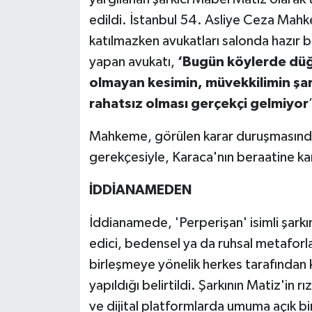
edildi. İstanbul 54. Asliye Ceza Ma
katılmazken avukatları salonda hazır b
yapan avukatı,
‘Bugün köylerde düğ
olmayan kesimin, müvekkilimin şa
rahatsız olması gerçekçi gelmiyor
Mahkeme, görülen karar duruşmasında 
gerekçesiyle, Karaca'nın beraatine ka
İDDİANAMEDEN
İddianamede, 'Perperişan' isimli şarkın
edici, bedensel ya da ruhsal metaforla
birleşmeye yönelik herkes tarafından 
yapıldığı belirtildi. Şarkının Matiz'i
ve dijital platformlarda umuma açık bir