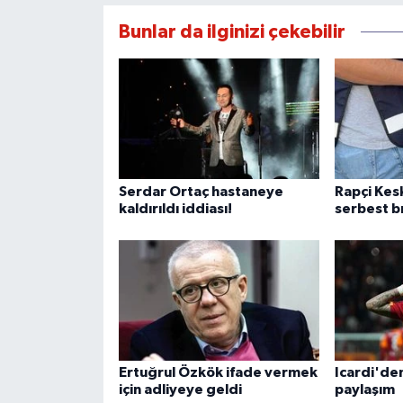
Bunlar da ilginizi çekebilir
Serdar Ortaç hastaneye
Rapçi Ke
kaldırıldı iddiası!
serbest bı
Ertuğrul Özkök ifade vermek
Icardi'de
için adliyeye geldi
paylaşım