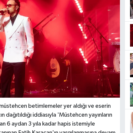
e müstehcen betimlemeler yer aldığı ve eserin
zın dağıtıldığı iddiasıyla 'Müstehcen yayınların
n 6 aydan 3 yıla kadar hapis istemiyle
 tanınan Fatih Karacan'ın yargılanmasına devam