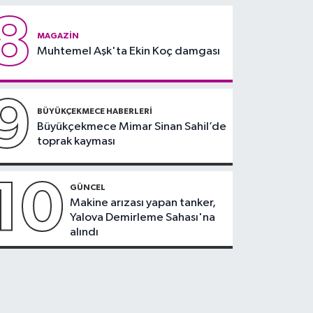
8
MAGAZIN
Muhtemel Aşk'ta Ekin Koç damgası
9
BÜYÜKÇEKMECE HABERLERI
Büyükçekmece Mimar Sinan Sahil’de
toprak kayması
10
GÜNCEL
Makine arızası yapan tanker,
Yalova Demirleme Sahası'na
alındı