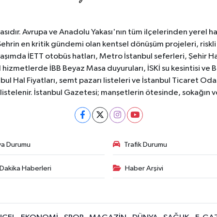
sıdır. Avrupa ve Anadolu Yakası'nın tüm ilçelerinden yerel hab
Şehrin en kritik gündemi olan kentsel dönüşüm projeleri, riskli 
aşımda İETT otobüs hatları, Metro İstanbul seferleri, Şehir Hat
 hizmetlerde İBB Beyaz Masa duyuruları, İSKİ su kesintisi ve 
bul Hal Fiyatları, semt pazarı listeleri ve İstanbul Ticaret Odas
listelenir. İstanbul Gazetesi; manşetlerin ötesinde, sokağın 
va Durumu
Trafik Durumu
Dakika Haberleri
Haber Arşivi