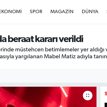
EKONOMİ
SPOR
MAGAZİN
DÜNYA
 beraat kararı verildi
lerinde müstehcen betimlemeler yer aldığı v
diasıyla yargılanan Mabel Matiz adıyla tanı