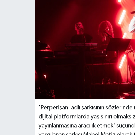
BİLİM VE TEKNOLOJİ
OTOMOBİL
KURUMSAL
'Perperişan' adlı şarkısının sözlerind
dijital platformlarda yaş sınırı olmaksı
yayınlanmasına aracılık etmek' suçunda
yargılanan şarkıcı Mabel Matiz olarak