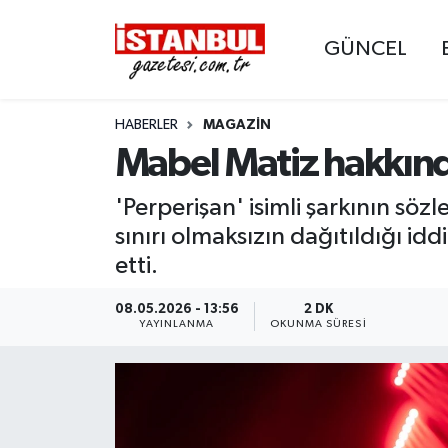
GÜNCEL
GÜNCEL
Nöbetçi Eczaneler
HABERLER
MAGAZIN
EKONOMİ
Hava Durumu
Mabel Matiz hakkında
İSTANBUL
Trafik Durumu
'Perperişan' isimli şarkının söz
DÜNYA
Süper Lig Puan Durumu ve Fikstür
sınırı olmaksızın dağıtıldığı id
etti.
SPOR
Tüm Manşetler
08.05.2026 - 13:56
2 DK
YAYINLANMA
OKUNMA SÜRESI
MAGAZİN
Son Dakika Haberleri
KÜLTÜR SANAT
Haber Arşivi
SAĞLIK