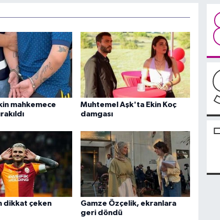
skin mahkemece
Muhtemel Aşk'ta Ekin Koç
rakıldı
damgası
n dikkat çeken
Gamze Özçelik, ekranlara
geri döndü