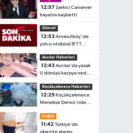
12:57
Şarkıcı Cansever
hayatını kaybetti
Güncel
12:53
Arnavutköy'de
yolcu otobüsü İETT
otobüsüne çarptı
Avcılar Haberleri
12:43
Avcılar’da yasak
U dönüşü kazaya neden
oldu
Küçükçekmece Haberleri
12:25
Küçükçekmece
Menekşe Deresi'nde
batık tekneler
Sağlık
karabatakların yuvası
11:42
Türkiye’de
oldu
obezite alarmı: