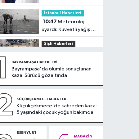
Kadınlarda oran yüzde
İstanbul Haberleri
40’larda
10:47
Meteoroloji
uyardı: Kuvvetli yağış ve
fırtına geliyor
Şişli Haberleri
10:35
Şişli’de korku
1
dolu anlar! Görme
BAYRAMPAŞA HABERLERI
engelli genç metro
Bayrampaşa'da ölümle sonuçlanan
İstanbul Haberleri
kaza: Sürücü gözaltında
raylarına düştü
10:04
Namaz kılarken
soyuldu! 10 yıllık birikimi
2
saniyeler içinde gitti
KÜÇÜKÇEKMECE HABERLERI
Güncel
Küçükçekmece'de kahreden kaza:
5 yaşındaki çocuk yoğun bakımda
09:56
Sahte tebligat
tuzağı! e-Devlet
bilgilerinizi çaldırmayın
ESENYURT
DÜNYA
MAGAZIN