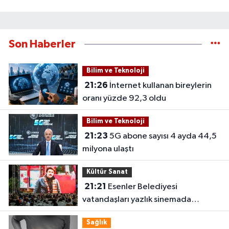
Son Haberler
Bilim ve Teknoloji
21:26
İnternet kullanan bireylerin
oranı yüzde 92,3 oldu
Bilim ve Teknoloji
21:23
5G abone sayısı 4 ayda 44,5
milyona ulaştı
Kültür Sanat
21:21
Esenler Belediyesi
vatandaşları yazlık sinemada
buluşturuyor
Sağlık