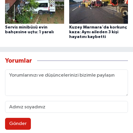
Servis minibüsü evin
Kuzey Marmara'da korkunç
bahçesine uçtu: 1 yaralı
kaza: Aynı aileden 3 kişi
hayatını kaybetti
Yorumlar
Gönder