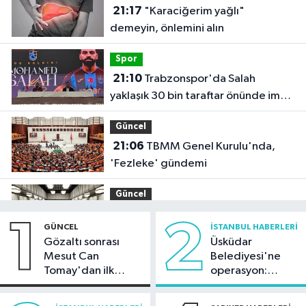
21:17
"Karaciğerim yağlı"
demeyin, önlemini alın
Spor
21:10
Trabzonspor'da Salah
yaklaşık 30 bin taraftar önünde imza
attı
Güncel
21:06
TBMM Genel Kurulu'nda,
'Fezleke' gündemi
Güncel
21:05
'Terörsüz Türkiye ve Terörsüz
1
2
GÜNCEL
İSTANBUL HABERLERI
Bölge hedeflerine ulaşma yolunda
Gözaltı sonrası
Üsküdar
kaydedilen ilerlemeler ele alındı'
Mesut Can
Belediyesi'ne
Arnavutköy Haberleri
Tomay'dan ilk
operasyon:
19:53
Arnavutköy'de üniversite
açıklama
Sinem Dedetaş'a
adaylarına tercih desteği
tutuklama talebi