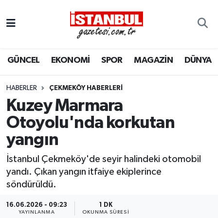
GÜNCEL
Nöbetçi Eczaneler
GÜNCEL
EKONOMİ
SPOR
MAGAZİN
DÜNYA
EKONOMİ
Hava Durumu
İSTANBUL
Trafik Durumu
HABERLER
ÇEKMEKÖY HABERLERI
Kuzey Marmara
DÜNYA
Süper Lig Puan Durumu ve Fikstür
Otoyolu'nda korkutan
yangın
SPOR
Tüm Manşetler
İstanbul Çekmeköy'de seyir halindeki otomobil
MAGAZİN
Son Dakika Haberleri
yandı. Çıkan yangın itfaiye ekiplerince
söndürüldü.
KÜLTÜR SANAT
Haber Arşivi
16.06.2026 - 09:23
1 DK
SAĞLIK
YAYINLANMA
OKUNMA SÜRESI