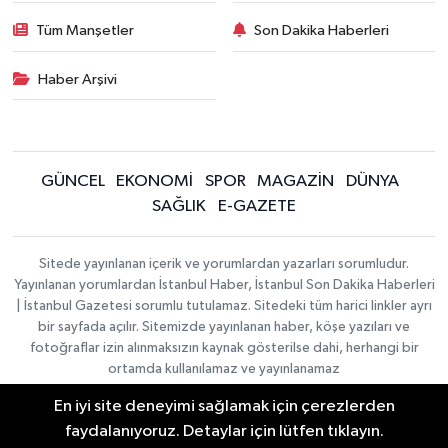
Tüm Manşetler
Son Dakika Haberleri
Haber Arşivi
GÜNCEL
EKONOMİ
SPOR
MAGAZİN
DÜNYA
SAĞLIK
E-GAZETE
Sitede yayınlanan içerik ve yorumlardan yazarları sorumludur.
Yayınlanan yorumlardan İstanbul Haber, İstanbul Son Dakika Haberleri
| İstanbul Gazetesi sorumlu tutulamaz. Sitedeki tüm harici linkler ayrı
bir sayfada açılır. Sitemizde yayınlanan haber, köşe yazıları ve
fotoğraflar izin alınmaksızın kaynak gösterilse dahi, herhangi bir
ortamda kullanılamaz ve yayınlanamaz
En iyi site deneyimi sağlamak için çerezlerden
İletişim
Künye
faydalanıyoruz. Detaylar için lütfen tıklayın.
Haber Yazılımı:
TE Bilişim
|
KURUMSAL