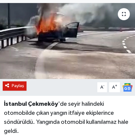
BİLİM VE TEKNOLOJİ
OTOMOBİL
KURUMSAL
Paylaş
-
+
A
A
İstanbul Çekmeköy
'de seyir halindeki
otomobilde çıkan yangın itfaiye ekiplerince
söndürüldü. Yangında otomobil kullanılamaz hale
geldi.