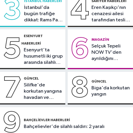
3
4
İSTANBUL HABERLERI
SARIYER HABERLERI
İstanbul'da
Eren Kaşıkçı'nın
Güncel
bugün trafiğe
cenazesi ailesi
19:15
Uludağ'da orman yangını
dikkat: Rams Park
tarafından teslim
çevresinde bazı
alındı
yollar kapatılacak
Güncel
ESENYURT
5
6
MAGAZIN
19:13
Mikroplastik kirliliğine karşı
HABERLERI
Selçuk Tepeli
mücadelenin startı verildi
Esenyurt'ta
NOW TV'den
husumetli iki grup
ayrıldığını
arasında silahlı
duyurdu
kavga
7
8
GÜNCEL
GÜNCEL
Silifke'de
Biga'da korkutan
korkutan yangına
yangın
havadan ve
karadan
müdahale
9
BAHÇELIEVLER HABERLERI
Bahçelievler'de silahlı saldırı: 2 yaralı