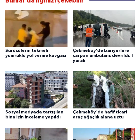
Bunlar da ilginizi çekebilir
Sürücülerin tekmeli
Çekmeköy’de bariyerlere
yumruklu yol verme kavgası
çarpan ambulans devrildi: 1
yaralı
Sosyal medyada tartışılan
Çekmeköy'de hafif ticari
bina için inceleme yapıldı
araç ağaçlık alana uçtu