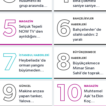
husumetli iki
bina çökmesi
sonuçları belli oldu
grup arasında
saniye saniye
Kağıthane Haberleri
silahlı kavga
görüntülendi
09:59
Kağıthane’de uyuşturucu
BAHÇELIEVLER
5
6
MAGAZIN
operasyonu
HABERLERI
Selçuk Tepeli
Bahçelievler'de
NOW TV'den
silahlı saldırı: 2
ayrıldığını
yaralı
duyurdu
BÜYÜKÇEKMECE
7
8
İSTANBUL HABERLERI
HABERLERI
Heybeliada'da
Büyükçekmece
orman yangını
Mimar Sinan
büyümeden
Sahil’de toprak
söndürüldü
kayması
9
10
GÜNCEL
MAGAZIN
Makine arızası
Muhtemel
yapan tanker,
Aşk'ta Ekin
Yalova
Koç