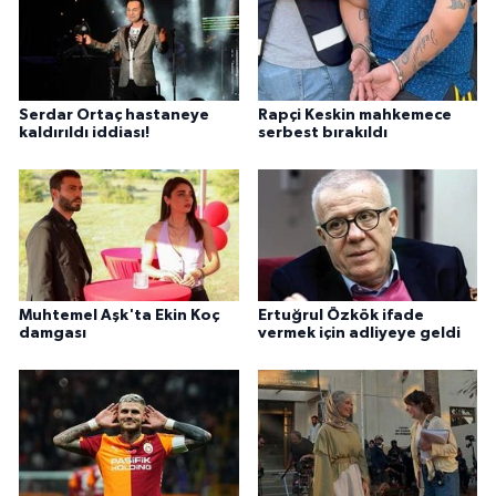
Serdar Ortaç hastaneye
Rapçi Keskin mahkemece
kaldırıldı iddiası!
serbest bırakıldı
Muhtemel Aşk'ta Ekin Koç
Ertuğrul Özkök ifade
damgası
vermek için adliyeye geldi