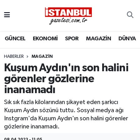
GÜNCEL
Nöbetçi Eczaneler
GÜNCEL
EKONOMİ
SPOR
MAGAZİN
DÜNYA
EKONOMİ
Hava Durumu
İSTANBUL
Trafik Durumu
HABERLER
MAGAZIN
Kuşum Aydın'ın son halini
DÜNYA
Süper Lig Puan Durumu ve Fikstür
görenler gözlerine
inanamadı
SPOR
Tüm Manşetler
Sık sık fazla kilolarından şikayet eden şarkıcı
MAGAZİN
Son Dakika Haberleri
Kuşum Aydın sözünü tuttu. Sosyal medya ağı
Instgram'da Kuşum Aydın'ın son halini görenler
KÜLTÜR SANAT
Haber Arşivi
gözlerine inanamadı.
SAĞLIK
08.04.2023 - 11:05