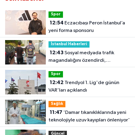
Spor
12:54
Eczacıbaşı Peron İstanbul’a
yeni forma sponsoru
İstanbul Haberleri
12:43
Sosyal medyada trafik
magandalığını özendirdi,
ehliyetinden oldu: 72 bin lira ceza
Spor
12:42
Trendyol 1. Lig'de günün
VAR'ları açıklandı
Sağlık
11:47
'Damar tıkanıklıklarında yeni
teknolojiyle uzuv kayıpları önleniyor'
Güncel