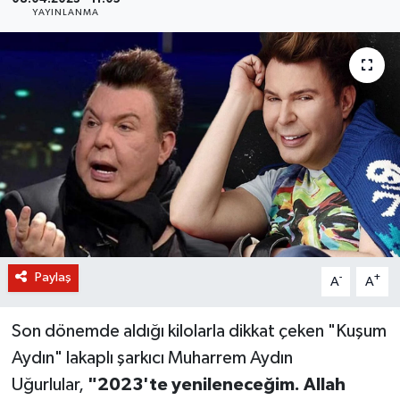
YAYINLANMA
BİLİM VE TEKNOLOJİ
OTOMOBİL
KURUMSAL
Paylaş
-
+
A
A
Son dönemde aldığı kilolarla dikkat çeken "Kuşum
Aydın" lakaplı şarkıcı Muharrem Aydın
Uğurlular,
"2023'te yenileneceğim. Allah