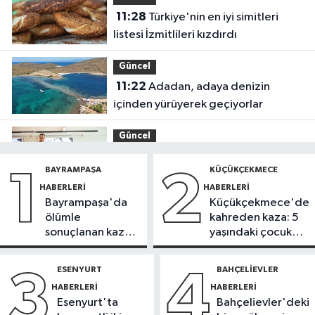
11:28
Türkiye'nin en iyi simitleri
listesi İzmitlileri kızdırdı
Güncel
11:22
Adadan, adaya denizin
içinden yürüyerek geçiyorlar
Güncel
11:16
‘Geleceğin meslekleri
BAYRAMPAŞA
KÜÇÜKÇEKMECE
1
2
bugünden şekilleniyor’
HABERLERI
HABERLERI
Bayrampaşa'da
Küçükçekmece'de
Sağlık
ölümle
kahreden kaza: 5
10:45
Aşırı sıcakta bakımsız klima
sonuçlanan kaza:
yaşındaki çocuk
yangınlara neden olabilir
Sürücü
yoğun bakımda
gözaltında
ESENYURT
BAHÇELIEVLER
3
4
Spor
HABERLERI
HABERLERI
10:42
TAYK-Eker Olympos Regatta
Esenyurt'ta
Bahçelievler'deki
Yelken Yarışları'nda ilk günün