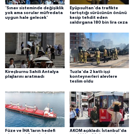
'Sınav sisteminde değişiklik
Eyüpsultan'da trafikte
yok ama sorular müfredata
tartıştığı sürücünün önünü
uygun hale gelecek'
kesip tehdit eden
saldırgana 180 bin lira ceza
Kireçburnu Sahili Antalya
Tuzla'da 2 katlı işçi
plajlarını aratmadı
konteynerleri alevlere
teslim oldu
Füze ve İHA'ların hedefi
AKOM açıkladı: İstanbul'da