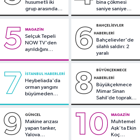
husumetli iki
bina çökmesi
grup arasında
saniye saniye
Sağlık
silahlı kavga
görüntülendi
11:47
'Damar tıkanıklıklarında yeni
BAHÇELIEVLER
5
6
MAGAZIN
teknolojiyle uzuv kayıpları önleniyor'
HABERLERI
Selçuk Tepeli
Bahçelievler'de
NOW TV'den
silahlı saldırı: 2
ayrıldığını
yaralı
duyurdu
BÜYÜKÇEKMECE
7
8
İSTANBUL HABERLERI
HABERLERI
Heybeliada'da
Büyükçekmece
orman yangını
Mimar Sinan
büyümeden
Sahil’de toprak
söndürüldü
kayması
9
10
GÜNCEL
MAGAZIN
Makine arızası
Muhtemel
yapan tanker,
Aşk'ta Ekin
Yalova
Koç