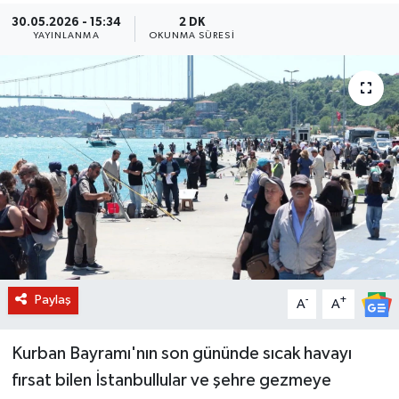
30.05.2026 - 15:34
2 DK
BİLİM VE TEKNOLOJİ
YAYINLANMA
OKUNMA SÜRESI
OTOMOBİL
KURUMSAL
Paylaş
-
+
A
A
Kurban Bayramı'nın son gününde sıcak havayı
fırsat bilen İstanbullular ve şehre gezmeye