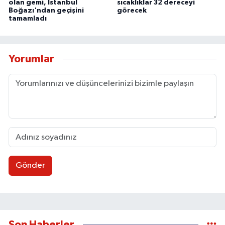
olan gemi, İstanbul
sıcaklıklar 32 dereceyi
Boğazı'ndan geçişini
görecek
tamamladı
Yorumlar
Gönder
Son Haberler