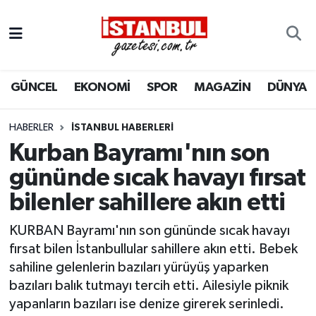
GÜNCEL
Nöbetçi Eczaneler
GÜNCEL
EKONOMİ
SPOR
MAGAZİN
DÜNYA
EKONOMİ
Hava Durumu
İSTANBUL
Trafik Durumu
HABERLER
İSTANBUL HABERLERI
Kurban Bayramı'nın son
DÜNYA
Süper Lig Puan Durumu ve Fikstür
gününde sıcak havayı fırsat
bilenler sahillere akın etti
SPOR
Tüm Manşetler
KURBAN Bayramı'nın son gününde sıcak havayı
MAGAZİN
Son Dakika Haberleri
fırsat bilen İstanbullular sahillere akın etti. Bebek
sahiline gelenlerin bazıları yürüyüş yaparken
KÜLTÜR SANAT
Haber Arşivi
bazıları balık tutmayı tercih etti. Ailesiyle piknik
yapanların bazıları ise denize girerek serinledi.
SAĞLIK