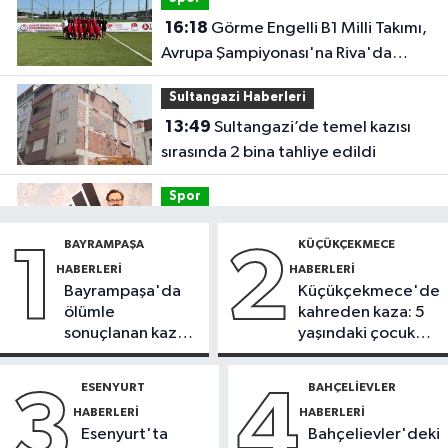
16:18
Görme Engelli B1 Milli Takımı,
Avrupa Şampiyonası'na Riva'da
hazırlanıyor
Sultangazi Haberleri
13:49
Sultangazi’de temel kazısı
sırasında 2 bina tahliye edildi
Spor
12:54
Eczacıbaşı Peron İstanbul’a
BAYRAMPAŞA
KÜÇÜKÇEKMECE
1
2
yeni forma sponsoru
HABERLERI
HABERLERI
Bayrampaşa'da
Küçükçekmece'de
İstanbul Haberleri
ölümle
kahreden kaza: 5
12:43
Sosyal medyada trafik
sonuçlanan kaza:
yaşındaki çocuk
magandalığını özendirdi,
Sürücü
yoğun bakımda
ehliyetinden oldu: 72 bin lira ceza
gözaltında
ESENYURT
BAHÇELIEVLER
3
4
Spor
HABERLERI
HABERLERI
12:42
Trendyol 1. Lig'de günün
Esenyurt'ta
Bahçelievler'deki
VAR'ları açıklandı