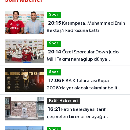
Spor
20:15
Kasımpaşa, Muhammed Emin
Bektaş'ı kadrosuna kattı
Spor
20:14
Özel Sporcular Down Judo
Milli Takımı namağlup dünya
şampiyonu
Spor
17:06
FIBA Kıtalararası Kupa
2026’da yer alacak takımlar belli
oldu
Fatih Haberleri
16:21
Fatih Belediyesi tarihî
çeşmeleri birer birer ayağa
kaldırıyor
Spor