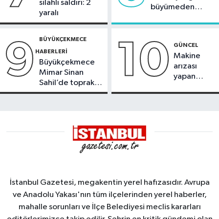
silahlı saldırı: 2
büyümeden
yaralı
söndürüldü
BÜYÜKÇEKMECE
9
10
GÜNCEL
HABERLERI
Makine
Büyükçekmece
arızası
Mimar Sinan
yapan
Sahil’de toprak
tanker,
kayması
Yalova
Demirleme
Sahası'na
alındı
İstanbul Gazetesi, megakentin yerel hafızasıdır. Avrupa
ve Anadolu Yakası'nın tüm ilçelerinden yerel haberler,
mahalle sorunları ve İlçe Belediyesi meclis kararları