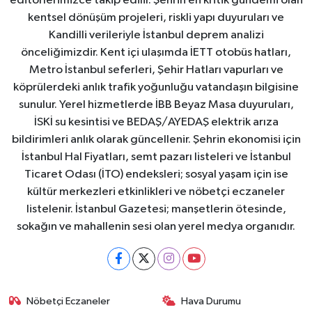
editörlerimizce takip edilir. Şehrin en kritik gündemi olan
kentsel dönüşüm projeleri, riskli yapı duyuruları ve
Kandilli verileriyle İstanbul deprem analizi
önceliğimizdir. Kent içi ulaşımda İETT otobüs hatları,
Metro İstanbul seferleri, Şehir Hatları vapurları ve
köprülerdeki anlık trafik yoğunluğu vatandaşın bilgisine
sunulur. Yerel hizmetlerde İBB Beyaz Masa duyuruları,
İSKİ su kesintisi ve BEDAŞ/AYEDAŞ elektrik arıza
bildirimleri anlık olarak güncellenir. Şehrin ekonomisi için
İstanbul Hal Fiyatları, semt pazarı listeleri ve İstanbul
Ticaret Odası (İTO) endeksleri; sosyal yaşam için ise
kültür merkezleri etkinlikleri ve nöbetçi eczaneler
listelenir. İstanbul Gazetesi; manşetlerin ötesinde,
sokağın ve mahallenin sesi olan yerel medya organıdır.
Nöbetçi Eczaneler
Hava Durumu