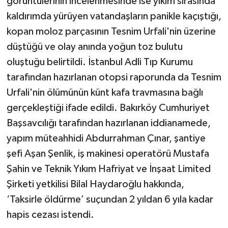
görüntülerinin incelenmesinde ise yıkım sırasında
kaldırımda yürüyen vatandaşların panikle kaçıştığı,
kopan moloz parçasının Tesnim Urfali'nin üzerine
düştüğü ve olay anında yoğun toz bulutu
oluştuğu belirtildi. İstanbul Adli Tıp Kurumu
tarafından hazırlanan otopsi raporunda da Tesnim
Urfali'nin ölümünün künt kafa travmasına bağlı
gerçekleştiği ifade edildi. Bakırköy Cumhuriyet
Başsavcılığı tarafından hazırlanan iddianamede,
yapım müteahhidi Abdurrahman Çınar, şantiye
şefi Aşan Şenlik, iş makinesi operatörü Mustafa
Şahin ve Teknik Yıkım Hafriyat ve İnşaat Limited
Şirketi yetkilisi Bilal Haydaroğlu hakkında,
‘Taksirle öldürme’ suçundan 2 yıldan 6 yıla kadar
hapis cezası istendi.