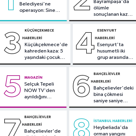
1
2
Bayrampaşa'da
Güncel
Belediyesi'ne
ölümle
operasyon: Sinem
10:59
81 ilde okullara 30 bin
sonuçlanan kaza:
Dedetaş'a
güvenlik görevlisi alınacak
Sürücü
tutuklama talebi
gözaltında
KÜÇÜKÇEKMECE
ESENYURT
3
4
Güncel
HABERLERI
HABERLERI
10:51
Orman ekiplerinin dikkati
Küçükçekmece'de
Esenyurt'ta
faciayı önledi: Şüpheli gözaltında
kahreden kaza: 5
husumetli iki
yaşındaki çocuk
grup arasında
Güncel
yoğun bakımda
silahlı kavga
10:20
Marmaris açıklarında
BAHÇELIEVLER
5
6
MAGAZIN
deprem
HABERLERI
Selçuk Tepeli
Bahçelievler'deki
NOW TV'den
bina çökmesi
ayrıldığını
saniye saniye
duyurdu
görüntülendi
BAHÇELIEVLER
7
8
İSTANBUL HABERLERI
HABERLERI
Heybeliada'da
Bahçelievler'de
orman yangını