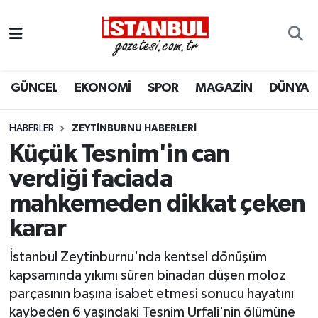
GÜNCEL
Nöbetçi Eczaneler
GÜNCEL
EKONOMİ
SPOR
MAGAZİN
DÜNYA
EKONOMİ
Hava Durumu
İSTANBUL
Trafik Durumu
HABERLER
ZEYTINBURNU HABERLERI
Küçük Tesnim'in can
DÜNYA
Süper Lig Puan Durumu ve Fikstür
verdiği faciada
mahkemeden dikkat çeken
SPOR
Tüm Manşetler
karar
MAGAZİN
Son Dakika Haberleri
İstanbul Zeytinburnu'nda kentsel dönüşüm
KÜLTÜR SANAT
Haber Arşivi
kapsamında yıkımı süren binadan düşen moloz
parçasının başına isabet etmesi sonucu hayatını
SAĞLIK
kaybeden 6 yaşındaki Tesnim Urfali'nin ölümüne