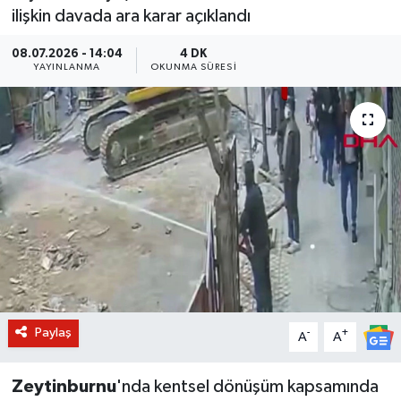
ilişkin davada ara karar açıklandı
BİLİM VE TEKNOLOJİ
08.07.2026 - 14:04
4 DK
YAYINLANMA
OKUNMA SÜRESI
OTOMOBİL
KURUMSAL
Paylaş
-
+
A
A
Zeytinburnu
'nda kentsel dönüşüm kapsamında