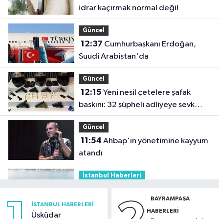
idrar kaçırmak normal değil
Güncel
12:37
Cumhurbaşkanı Erdoğan,
Suudi Arabistan'da
Güncel
12:15
Yeni nesil çetelere şafak
baskını: 32 şüpheli adliyeye sevk
edildi
Güncel
11:54
Ahbap'ın yönetimine kayyum
atandı
İstanbul Haberleri
11:29
Füze ve İHA'ların hedefi olan
BAYRAMPAŞA
gemi, İstanbul Boğazı'ndan geçişini
İSTANBUL HABERLERI
HABERLERI
tamamladı
Üsküdar