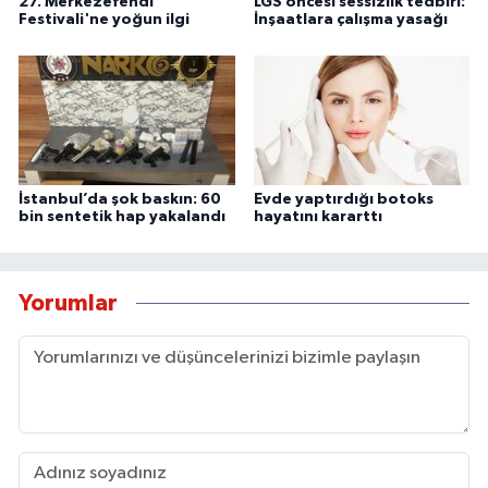
27. Merkezefendi
LGS öncesi sessizlik tedbiri:
Festivali'ne yoğun ilgi
İnşaatlara çalışma yasağı
İstanbul’da şok baskın: 60
Evde yaptırdığı botoks
bin sentetik hap yakalandı
hayatını kararttı
Yorumlar