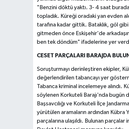
"Benzini döktü yaktı. 3- 4 saat burada 
topladık. Küreği oradaki yan evden ald
tarafına kadar gittik. Bataklık, göl gib
gitmeden önce Eskişehir'de arkadaşına
ben tek döndüm" ifadelerine yer verd
CESET PARÇALARI BARAJDA BULU
Soruşturmayı derinleştiren ekipler, Kü
değerlendirilen tabancayı yer göster
Tabanca kriminal incelemeye alındı. Küb
söylenen Korkuteli Barajı'nda bugün 
Başsavcılığı ve Korkuteli İlçe Jandarma
yürütülen aramaların ardından Kübra Y
parçalarına ulaşıldı. Bulunan parçalar 