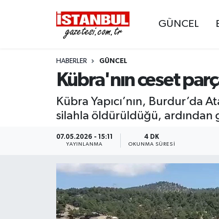
GÜNCEL
GÜNCEL
Nöbetçi Eczaneler
HABERLER
GÜNCEL
EKONOMİ
Hava Durumu
Kübra'nın ceset parç
İSTANBUL
Trafik Durumu
Kübra Yapıcı’nın, Burdur’da At
DÜNYA
Süper Lig Puan Durumu ve Fikstür
silahla öldürüldüğü, ardından g
SPOR
Tüm Manşetler
07.05.2026 - 15:11
4 DK
YAYINLANMA
OKUNMA SÜRESI
MAGAZİN
Son Dakika Haberleri
KÜLTÜR SANAT
Haber Arşivi
SAĞLIK