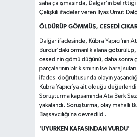
saha çalışmasında, Dalğar’ın belirttiği
Çelişkili ifadeler veren İlyas Umut Dalğ
ÖLDÜRÜP GÖMMÜŞ, CESEDİ ÇIKAR
Dalğar ifadesinde, Kübra Yapıcı’nın 
Burdur’daki ormanlık alana götürülüp, 
cesedinin gömüldüğünü, daha sonra çıka
parçalarının bir kısmının ise baraj sular
ifadesi doğrultusunda olayın yaşandı
Kübra Yapıcı’ya ait olduğu değerlendir
Soruşturma kapsamında Ata Berk Sez
yakalandı. Soruşturma, olay mahalli B
Başsavcılığı’na devredildi.
'UYURKEN KAFASINDAN VURDU'