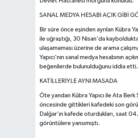
Devlet Hastanesi morguna konuldu.
SANAL MEDYA HESABI AÇIK GİBİ G
Bir süre önce eşinden ayrılan Kübra Yap
ile uğraştığı, 30 Nisan'da kayboldukt
ulaşamaması üzerine de arama çalışmal
Yapıcı'nın sanal medya hesabının açıkmı
beğenilerde bulunulduğunu iddia etti
KATİLLERİYLE AYNI MASADA
Öte yandan Kübra Yapıcı ile Ata Berk 
öncesinde gittikleri kafedeki son görün
Dalğar'ın kafede oturdukları, saat 04.45
görüntülere yansımıştı.