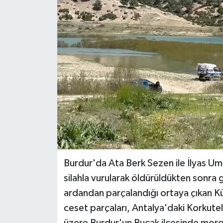
BİLİM VE TEKNOLOJİ
OTOMOBİL
KURUMSAL
Burdur'da Ata Berk Sezen ile İlyas U
silahla vurularak öldürüldükten sonra 
ardandan parçalandığı ortaya çıkan Kü
ceset parçaları, Antalya'daki Korkutel