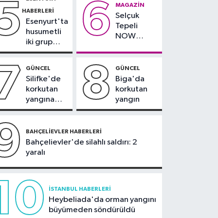
5
6
çevresinde
teslim
MAGAZIN
tahliye edilen bina
HABERLERI
bazı yollar
alındı
Selçuk
çöktü
Esenyurt'ta
kapatılacak
Tepeli
husumetli
NOW
iki grup
TV'den
arasında
ayrıldığını
silahlı
7
8
duyurdu
GÜNCEL
GÜNCEL
kavga
Silifke'de
Biga'da
korkutan
korkutan
yangına
yangın
havadan ve
karadan
9
müdahale
BAHÇELIEVLER HABERLERI
Bahçelievler'de silahlı saldırı: 2
yaralı
10
İSTANBUL HABERLERI
Heybeliada'da orman yangını
büyümeden söndürüldü