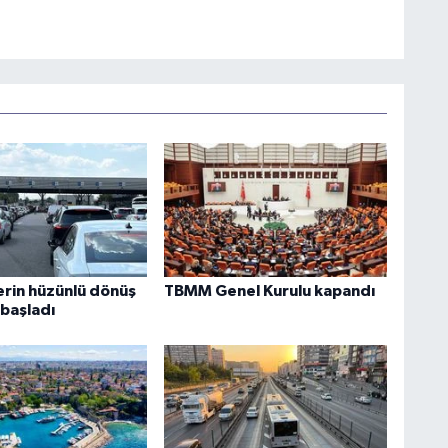
erin hüzünlü dönüş
TBMM Genel Kurulu kapandı
 başladı