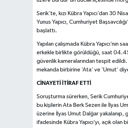
üzere Burdur'un Bucak ilçesinde mor
Serik’te, kızı Kübra Yapıcı’dan 30 N
Yunus Yapıcı, Cumhuriyet Başsavcılığı
başlattı.
Yapılan çalışmada Kübra Yapıcı’nın sa
erkekle birlikte görüldüğü, saat 04.45’
güvenlik kameralarından tespit edildi.
mekanda birbirine ‘Ata’ ve ‘Umut’ diye 
CİNAYETİ İTİRAF ETTİ
Soruşturma sürerken, Serik Cumhuriye
bu kişilerin Ata Berk Sezen ile İlyas U
üzerine İlyas Umut Dalğar yakalanıp, gö
ifadesinde Kübra Yapıcı’yı, açık olan b