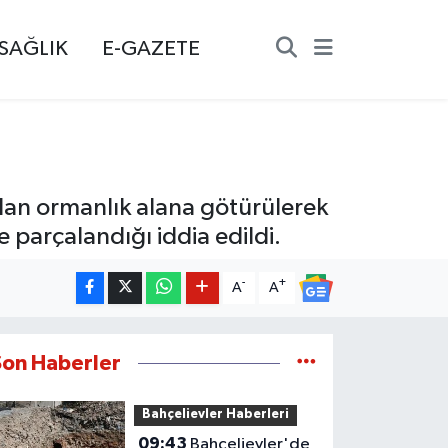
SAĞLIK
E-GAZETE
dan ormanlık alana götürülerek
 parçalandığı iddia edildi.
-
+
A
A
Son Haberler
Bahçelievler Haberleri
09:43
Bahçelievler'de