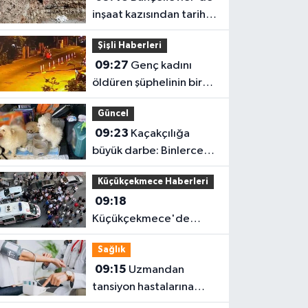
inşaat kazısından tarihi
yapı çıktı
Şişli Haberleri
09:27
Genç kadını
öldüren şüphelinin bir
aydır takip ettiği
Güncel
belirlendi
09:23
Kaçakçılığa
büyük darbe: Binlerce
canlı hayvan kurtarıldı
Küçükçekmece Haberleri
09:18
Küçükçekmece'de
kahreden kaza: 5
Sağlık
yaşındaki çocuk yoğun
09:15
Uzmandan
bakımda
tansiyon hastalarına
sıcak hava uyarısı