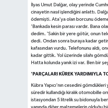
İlyas Umut Dalğar, olay yerinde Cumh
cinayetin nasıl işlendiğini anlattı. Da
ödemişti. Ata'ya olan borcunu ödemed
'Bankada kesin parası vardır. Bana o
dedim. 'Sakin bir yere götür, onun t
dedi. Ondan sonra buraya kadar getir
kafasından vurdu. Telefonunu aldı, o
kadar gittik. Yol üzerinde silahı göm
Hatta kolunda yanık izi var. Ben bir ş
'PARÇALARI KÜREK YARDIMIYLA T
Kübra Yapıcı'nın cesedini gömdükleri y
süredir kullandığı kiralık otomobille or
istasyondan 5 litrelik su bidonuyla ben
yanında diğer malzemelerin olduğu bir