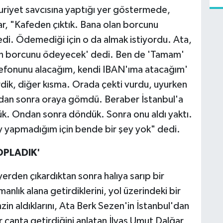
uriyet savcısına yaptığı yer göstermede,
lğar, "Kafeden çıktık. Bana olan borcunu
i. Ödemediği için o da almak istiyordu. Ata,
lan borcunu ödeyecek' dedi. Ben de 'Tamam'
elefonunu alacağım, kendi IBAN'ıma atacağım'
dik, diğer kısma. Orada çekti vurdu, uyurken
ndan sonra oraya gömdü. Beraber İstanbul'a
dük. Ondan sonra döndük. Sonra onu aldı yaktı.
ey yapmadığım için bende bir şey yok" dedi.
OPLADIK'
erden çıkardıktan sonra halıya sarıp bir
manlık alana getirdiklerini, yol üzerindeki bir
zin aldıklarını, Ata Berk Sezen'in İstanbul'dan
 çanta getirdiğini anlatan İlyas Umut Dalğar,