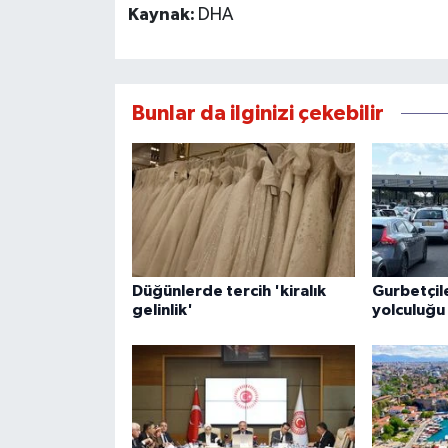
Kaynak:
DHA
Bunlar da ilginizi çekebilir
Düğünlerde tercih 'kiralık
Gurbetçil
gelinlik'
yolculuğu