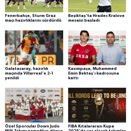
Fenerbahçe, Sturm Graz
Beşiktaş'ta Hradec Kralove
maçı hazırlıklarını sürdürdü
mesaisi başladı
Galatasaray, hazırlık
Kasımpaşa, Muhammed
maçında Villarreal'e 2-1
Emin Bektaş'ı kadrosuna
yenildi
kattı
Özel Sporcular Down Judo
FIBA Kıtalararası Kupa
Milli Takımı namağlup dünya
2026’da yer alacak takımlar