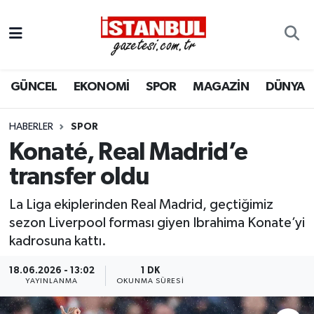
GÜNCEL
Nöbetçi Eczaneler
GÜNCEL
EKONOMİ
SPOR
MAGAZİN
DÜNYA
EKONOMİ
Hava Durumu
İSTANBUL
Trafik Durumu
HABERLER
SPOR
Konaté, Real Madrid’e
DÜNYA
Süper Lig Puan Durumu ve Fikstür
transfer oldu
SPOR
Tüm Manşetler
La Liga ekiplerinden Real Madrid, geçtiğimiz
sezon Liverpool forması giyen Ibrahima Konate’yi
MAGAZİN
Son Dakika Haberleri
kadrosuna kattı.
KÜLTÜR SANAT
Haber Arşivi
18.06.2026 - 13:02
1 DK
YAYINLANMA
OKUNMA SÜRESI
SAĞLIK