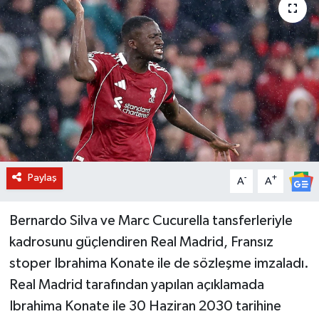
BİLİM VE TEKNOLOJİ
OTOMOBİL
KURUMSAL
Paylaş
-
+
A
A
Bernardo Silva ve Marc Cucurella tansferleriyle
kadrosunu güçlendiren Real Madrid, Fransız
stoper Ibrahima Konate ile de sözleşme imzaladı.
Real Madrid tarafından yapılan açıklamada
Ibrahima Konate ile 30 Haziran 2030 tarihine