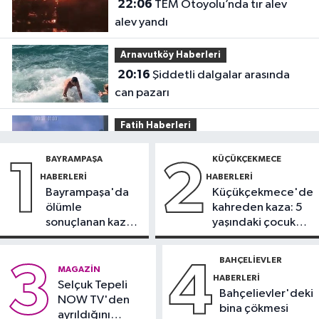
22:06
TEM Otoyolu’nda tır alev
alev yandı
Arnavutköy Haberleri
20:16
Şiddetli dalgalar arasında
can pazarı
Fatih Haberleri
19:52
Fatih'te polise bıçakla saldırı
BAYRAMPAŞA
KÜÇÜKÇEKMECE
1
2
kamerada
HABERLERI
HABERLERI
Bayrampaşa'da
Küçükçekmece'de
Güncel
ölümle
kahreden kaza: 5
17:58
Edirne'de anız yangını
sonuçlanan kaza:
yaşındaki çocuk
ormana sıçradı
Sürücü
yoğun bakımda
gözaltında
BAHÇELIEVLER
3
4
Güncel
MAGAZIN
HABERLERI
17:46
Selçuk Tepeli
Kahramanmaraş'ta çıkan
Bahçelievler'deki
NOW TV'den
orman yangını söndürüldü
bina çökmesi
ayrıldığını