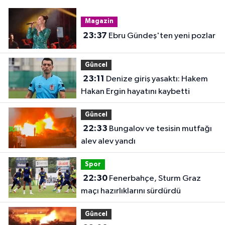
Magazin
23:37
Ebru Gündeş'ten yeni pozlar
Güncel
23:11
Denize giriş yasaktı: Hakem
Hakan Ergin hayatını kaybetti
Güncel
22:33
Bungalov ve tesisin mutfağı
alev alev yandı
Spor
22:30
Fenerbahçe, Sturm Graz
maçı hazırlıklarını sürdürdü
Güncel