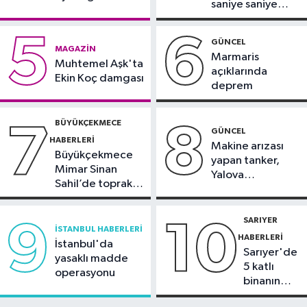
saniye saniye
duyurdu
Güngören Haberleri
görüntülendi
17:23
Güngören’de 5 katlı binanın
5
6
GÜNCEL
MAGAZIN
balkonu yıkıldı
Marmaris
Muhtemel Aşk'ta
açıklarında
Ekin Koç damgası
deprem
BÜYÜKÇEKMECE
7
8
GÜNCEL
HABERLERI
Makine arızası
Büyükçekmece
yapan tanker,
Mimar Sinan
Yalova
Sahil’de toprak
Demirleme
kayması
Sahası'na alındı
SARIYER
9
10
İSTANBUL HABERLERI
HABERLERI
İstanbul'da
Sarıyer'de
yasaklı madde
5 katlı
operasyonu
binanın
çatısında