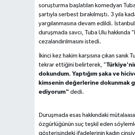
soruşturma başlatılan komedyan Tuba U
şartıyla serbest bırakılmıştı. 3 yıla ka
yargılanmasına devam edildi. İstanbu
duruşmada savcı, Tuba Ulu hakkında "h
cezalandırılmasını istedi.
İkinci kez hakim karşısına çıkan sanık
tekrar ettiğini belirterek, "
Türkiye'ni
dokundum. Yaptığım şaka ve hicivd
kimsenin değerlerine dokunmak gi
ediyorum"
dedi.
Duruşmada esas hakkındaki mütalaasını
özgürlüğünün suç teşkil eden söylemle
gösterisindeki ifadelerinin kadın cinsi