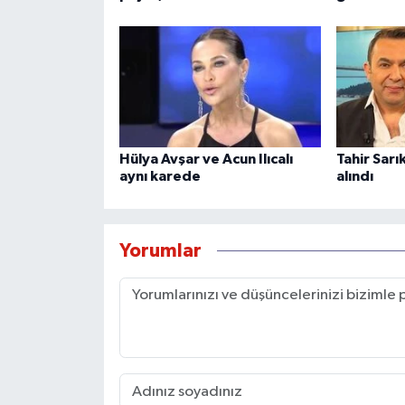
Hülya Avşar ve Acun Ilıcalı
Tahir Sarı
aynı karede
alındı
Yorumlar