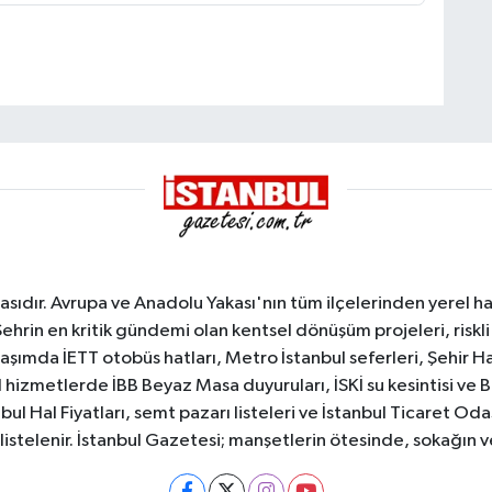
sıdır. Avrupa ve Anadolu Yakası'nın tüm ilçelerinden yerel hab
Şehrin en kritik gündemi olan kentsel dönüşüm projeleri, riskli 
aşımda İETT otobüs hatları, Metro İstanbul seferleri, Şehir Hat
 hizmetlerde İBB Beyaz Masa duyuruları, İSKİ su kesintisi ve 
bul Hal Fiyatları, semt pazarı listeleri ve İstanbul Ticaret Odas
listelenir. İstanbul Gazetesi; manşetlerin ötesinde, sokağın 