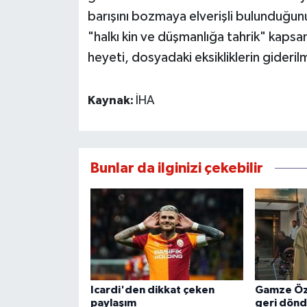
barışını bozmaya elverişli bulunduğun
"halkı kin ve düşmanlığa tahrik" kaps
heyeti, dosyadaki eksikliklerin gideri
Kaynak:
İHA
Bunlar da ilginizi çekebilir
Icardi'den dikkat çeken
Gamze Özç
paylaşım
geri dön