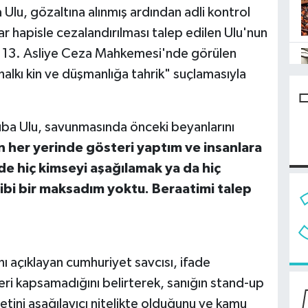
lu, gözaltına alınmış ardından adli kontrol
dar hapisle cezalandırılması talep edilen Ulu'nun
l 13. Asliye Ceza Mahkemesi'nde görülen
alkı kin ve düşmanlığa tahrik" suçlamasıyla
 Tuba Ulu, savunmasında önceki beyanlarını
n her yerinde gösteri yaptım ve insanlara
e hiç kimseyi aşağılamak ya da hiç
bi bir maksadım yoktu. Beraatimi talep
 açıklayan cumhuriyet savcısı, ifade
ri kapsamadığını belirterek, sanığın stand-up
yetini aşağılayıcı nitelikte olduğunu ve kamu