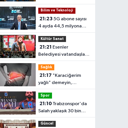
92,3 oldu
Bilim ve Teknoloji
21:23
5G abone sayısı
4 ayda 44,5 milyona
ulaştı
Kültür Sanat
21:21
Esenler
Belediyesi vatandaşları
yazlık sinemada
Sağlık
buluşturuyor
21:17
"Karaciğerim
yağlı" demeyin,
önlemini alın
Spor
21:10
Trabzonspor'da
Salah yaklaşık 30 bin
taraftar önünde imza
Güncel
attı