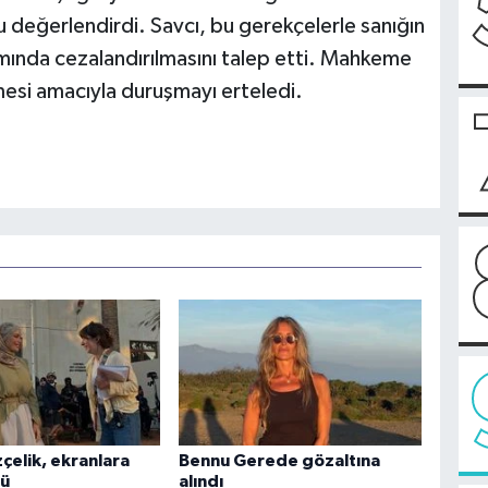
u değerlendirdi. Savcı, bu gerekçelerle sanığın
amında cezalandırılmasını talep etti. Mahkeme
lmesi amacıyla duruşmayı erteledi.
elik, ekranlara
Bennu Gerede gözaltına
dü
alındı