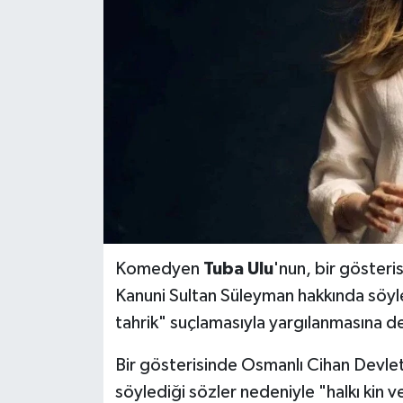
BİLİM VE TEKNOLOJİ
OTOMOBİL
KURUMSAL
Komedyen
Tuba Ulu
'nun, bir göster
Kanuni Sultan Süleyman hakkında söyle
tahrik" suçlamasıyla yargılanmasına d
Bir gösterisinde Osmanlı Cihan Devlet
söylediği sözler nedeniyle "halkı kin 