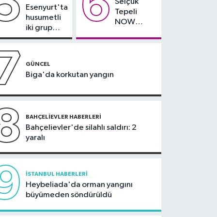
5
6
Selçuk
mücadelenin startı
Esenyurt'ta
kapatılacak
Tepeli
verildi
husumetli
NOW
iki grup
TV'den
arasında
ayrıldığını
silahlı
7
duyurdu
kavga
GÜNCEL
Biga'da korkutan yangın
8
BAHÇELIEVLER HABERLERI
Bahçelievler'de silahlı saldırı: 2
yaralı
9
İSTANBUL HABERLERI
Heybeliada'da orman yangını
büyümeden söndürüldü