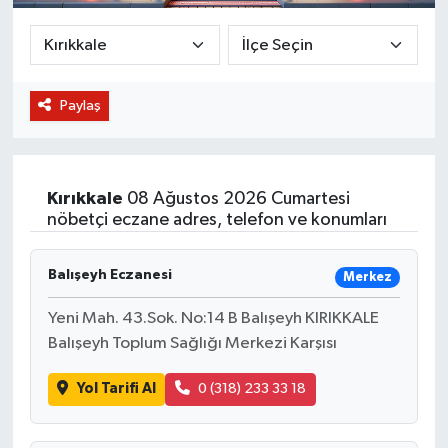
BİLİM VE TEKNOLOJİ
OTOMOBİL
Paylaş
KURUMSAL
Kırıkkale
08 Ağustos 2026 Cumartesi
nöbetçi eczane adres, telefon ve konumları
Balışeyh Eczanesi
Merkez
Yeni Mah. 43.Sok. No:14 B Balışeyh KIRIKKALE
Balışeyh Toplum Sağlığı Merkezi Karşısı
Yol Tarifi Al
0 (318) 233 33 18