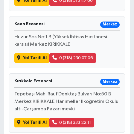
Yol Tarifi Al
0 (318) 515 47 60
Kaan Eczanesi
Merkez
Huzur Sok No:1 B (Yüksek İhtisas Hastanesi
karşısı) Merkez KIRIKKALE
Yol Tarifi Al
0 (318) 230 07 06
Kırıkkale Eczanesi
Merkez
Tepebaşı Mah. Rauf Denktaş Bulvarı No:50 B
Merkez KIRIKKALE Hanımeller İlköğretim Okulu
altı-Çarşamba Pazarı mevki
Yol Tarifi Al
0 (318) 333 22 11