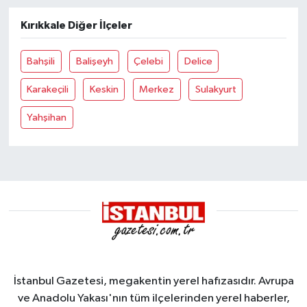
Kırıkkale Diğer İlçeler
Bahşili
Balişeyh
Çelebi
Delice
Karakeçili
Keskin
Merkez
Sulakyurt
Yahşihan
İstanbul Gazetesi, megakentin yerel hafızasıdır. Avrupa
ve Anadolu Yakası'nın tüm ilçelerinden yerel haberler,