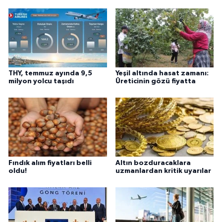
THY, temmuz ayında 9,5
Yeşil altında hasat zamanı:
milyon yolcu taşıdı
Üreticinin gözü fiyatta
Fındık alım fiyatları belli
Altın bozduracaklara
oldu!
uzmanlardan kritik uyarılar