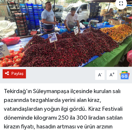
BİLİM VE TEKNOLOJİ
OTOMOBİL
KURUMSAL
Paylaş
-
+
A
A
Tekirdağ'ın Süleymanpaşa ilçesinde kurulan salı
pazarında tezgahlarda yerini alan kiraz,
vatandaşlardan yoğun ilgi gördü. Kiraz Festivali
döneminde kilogramı 250 ila 300 liradan satılan
kirazın fiyatı, hasadın artması ve ürün arzının