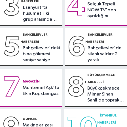
3
4
HABERLERI
09:42
Joe Biden’ın kanseri yayıldı:
Selçuk Tepeli
Esenyurt'ta
NOW TV'den
Oğlu Hunter Biden’dan açıklama
husumetli iki
ayrıldığını
grup arasında
duyurdu
Sağlık
silahlı kavga
09:38
Uzmanı uyardı: Yulaf sağlıklı
BAHÇELIEVLER
BAHÇELIEVLER
5
6
ama sınırsız değil
HABERLERI
HABERLERI
Bahçelievler'deki
Bahçelievler'de
bina çökmesi
silahlı saldırı: 2
saniye saniye
yaralı
görüntülendi
BÜYÜKÇEKMECE
7
8
MAGAZIN
HABERLERI
Muhtemel Aşk'ta
Büyükçekmece
Ekin Koç damgası
Mimar Sinan
Sahil’de toprak
kayması
İSTANBUL
GÜNCEL
HABERLERI
Makine arızası