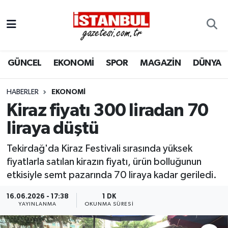
GÜNCEL
Nöbetçi Eczaneler
GÜNCEL
EKONOMİ
SPOR
MAGAZİN
DÜNYA
EKONOMİ
Hava Durumu
İSTANBUL
Trafik Durumu
HABERLER
EKONOMI
Kiraz fiyatı 300 liradan 70
DÜNYA
Süper Lig Puan Durumu ve Fikstür
liraya düştü
SPOR
Tüm Manşetler
Tekirdağ'da Kiraz Festivali sırasında yüksek
fiyatlarla satılan kirazın fiyatı, ürün bolluğunun
MAGAZİN
Son Dakika Haberleri
etkisiyle semt pazarında 70 liraya kadar geriledi.
KÜLTÜR SANAT
Haber Arşivi
16.06.2026 - 17:38
1 DK
YAYINLANMA
OKUNMA SÜRESI
SAĞLIK