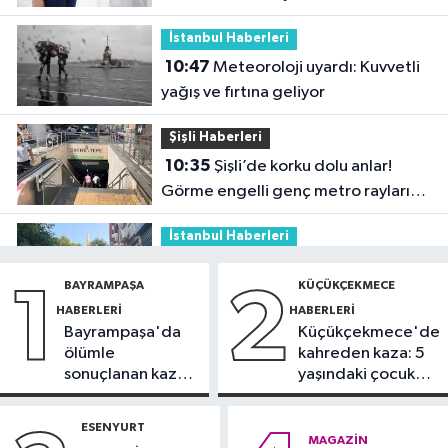
İstanbul Haberleri
10:47
Meteoroloji uyardı: Kuvvetli
yağış ve fırtına geliyor
Şişli Haberleri
10:35
Şişli’de korku dolu anlar!
Görme engelli genç metro raylarına
düştü
İstanbul Haberleri
10:04
Namaz kılarken soyuldu! 10
BAYRAMPAŞA
KÜÇÜKÇEKMECE
1
2
yıllık birikimi saniyeler içinde gitti
HABERLERI
HABERLERI
Bayrampaşa'da
Küçükçekmece'de
Güncel
ölümle
kahreden kaza: 5
09:56
Sahte tebligat tuzağı! e-
sonuçlanan kaza:
yaşındaki çocuk
Devlet bilgilerinizi çaldırmayın
Sürücü
yoğun bakımda
gözaltında
ESENYURT
DÜNYA
MAGAZIN