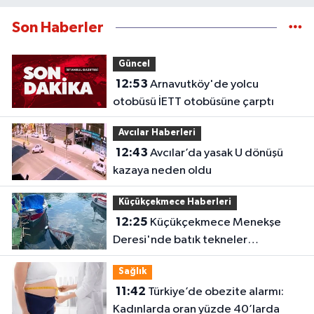
Son Haberler
Güncel
12:53
Arnavutköy'de yolcu
otobüsü İETT otobüsüne çarptı
Avcılar Haberleri
12:43
Avcılar’da yasak U dönüşü
kazaya neden oldu
Küçükçekmece Haberleri
12:25
Küçükçekmece Menekşe
Deresi'nde batık tekneler
karabatakların yuvası oldu
Sağlık
11:42
Türkiye’de obezite alarmı:
Kadınlarda oran yüzde 40’larda