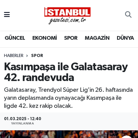
GÜNCEL
Nöbetçi Eczaneler
GÜNCEL
EKONOMİ
SPOR
MAGAZİN
DÜNYA
EKONOMİ
Hava Durumu
İSTANBUL
Trafik Durumu
HABERLER
SPOR
Kasımpaşa ile Galatasaray
DÜNYA
Süper Lig Puan Durumu ve Fikstür
42. randevuda
SPOR
Tüm Manşetler
Galatasaray, Trendyol Süper Lig'in 26. haftasında
yarın deplasmanda oynayacağı Kasımpaşa ile
MAGAZİN
Son Dakika Haberleri
ligde 42. kez rakip olacak.
KÜLTÜR SANAT
Haber Arşivi
01.03.2025 - 12:40
YAYINLANMA
SAĞLIK