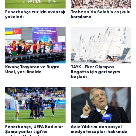
Fenerbahçe tur için avantajı
Trabzon’da Salah’a coşkulu
yakaladı
karşılama
Kıvanç Taşyaran ve Buğra
TAYK - Eker Olympos
Ünal, yarı finalde
Regatta için geri sayım
başladı
Fenerbahçe, UEFA Kadınlar
Aziz Yıldırım'dan sosyal
Şampiyonlar Ligi’ne
medya hesapları hakkında