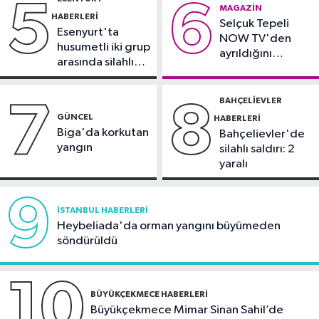
5
6
Spor
MAGAZIN
HABERLERI
Selçuk Tepeli
21:10
Trabzonspor'da Salah
Esenyurt'ta
NOW TV'den
yaklaşık 30 bin taraftar önünde imza
husumetli iki grup
ayrıldığını
attı
arasında silahlı
duyurdu
kavga
BAHÇELIEVLER
7
8
GÜNCEL
HABERLERI
Biga'da korkutan
Bahçelievler'de
yangın
silahlı saldırı: 2
yaralı
9
İSTANBUL HABERLERI
Heybeliada'da orman yangını büyümeden
söndürüldü
10
BÜYÜKÇEKMECE HABERLERI
Büyükçekmece Mimar Sinan Sahil’de