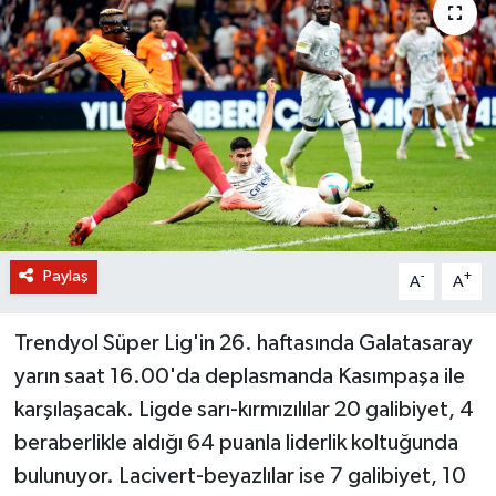
BİLİM VE TEKNOLOJİ
OTOMOBİL
KURUMSAL
Paylaş
-
+
A
A
Trendyol Süper Lig'in 26. haftasında Galatasaray
yarın saat 16.00'da deplasmanda Kasımpaşa ile
karşılaşacak. Ligde sarı-kırmızılılar 20 galibiyet, 4
beraberlikle aldığı 64 puanla liderlik koltuğunda
bulunuyor. Lacivert-beyazlılar ise 7 galibiyet, 10