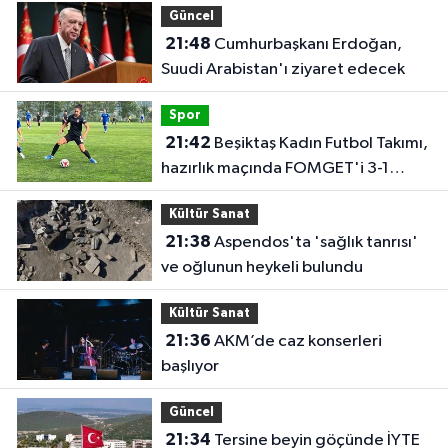
Güncel
21:48
Cumhurbaşkanı Erdoğan,
Suudi Arabistan'ı ziyaret edecek
Spor
21:42
Beşiktaş Kadın Futbol Takımı,
hazırlık maçında FOMGET'i 3-1
mağlup etti
Kültür Sanat
21:38
Aspendos'ta 'sağlık tanrısı'
ve oğlunun heykeli bulundu
Kültür Sanat
21:36
AKM’de caz konserleri
başlıyor
Güncel
21:34
Tersine beyin göçünde İYTE