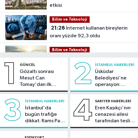
etkisi
Bilim ve Teknoloji
21:26
İnternet kullanan bireylerin
oranı yüzde 92,3 oldu
Bilim ve Teknoloji
21:23
5G abone sayısı 4 ayda 44,5
1
2
GÜNCEL
İSTANBUL HABERLERI
milyona ulaştı
Gözaltı sonrası
Üsküdar
Mesut Can
Belediyesi'ne
Kültür Sanat
Tomay'dan ilk
operasyon:
21:21
Esenler Belediyesi
açıklama
Sinem Dedetaş'a
vatandaşları yazlık sinemada
tutuklama talebi
3
4
İSTANBUL HABERLERI
SARIYER HABERLERI
buluşturuyor
İstanbul'da
Eren Kaşıkçı'nın
Sağlık
bugün trafiğe
cenazesi ailesi
21:17
"Karaciğerim yağlı"
dikkat: Rams Park
tarafından teslim
demeyin, önlemini alın
çevresinde bazı
alındı
yollar kapatılacak
ESENYURT