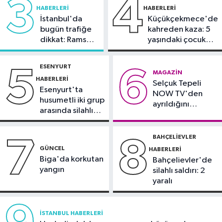
3
4
çekti
HABERLERI
HABERLERI
İstanbul Haberleri
İstanbul'da
Küçükçekmece'de
12:25
Dev vinç gemisi Saipem
bugün trafiğe
kahreden kaza: 5
7000 İstanbul Boğazı'ndan geçti
dikkat: Rams
yaşındaki çocuk
Park çevresinde
yoğun bakımda
Güncel
bazı yollar
ESENYURT
5
6
kapatılacak
12:15
Tekirdağ’da 4 araç
MAGAZIN
HABERLERI
Selçuk Tepeli
zincirleme kazaya karıştı
Esenyurt'ta
NOW TV'den
husumetli iki grup
ayrıldığını
arasında silahlı
duyurdu
kavga
BAHÇELIEVLER
7
8
GÜNCEL
HABERLERI
Biga'da korkutan
Bahçelievler'de
yangın
silahlı saldırı: 2
yaralı
İSTANBUL HABERLERI