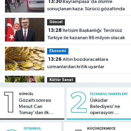
13:30
Bayrampaşa'da ölümle
sonuçlanan kaza: Sürücü gözaltında
Güncel
13:28
İletişim Başkanlığı: Terörsüz
Türkiye ile kazanan 86 milyon olacak
Ekonomi
13:26
Altın bozduracaklara
uzmanlardan kritik uyarılar
Kültür Sanat
13:14
AKM'de yaz akşamları cazla
1
2
GÜNCEL
İSTANBUL HABERLERI
buluşacak
Gözaltı sonrası
Üsküdar
Mesut Can
Belediyesi'ne
Güncel
Tomay'dan ilk
operasyon:
12:55
MASAK raporunda sanat ve iş
açıklama
Sinem Dedetaş'a
dünyasından yapılan bağışlar dikkat
tutuklama talebi
İSTANBUL
KÜÇÜKÇEKMECE