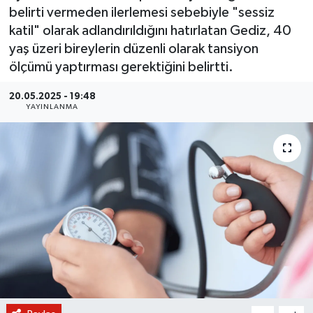
belirti vermeden ilerlemesi sebebiyle "sessiz
BİLİM VE TEKNOLOJİ
katil" olarak adlandırıldığını hatırlatan Gediz, 40
yaş üzeri bireylerin düzenli olarak tansiyon
OTOMOBİL
ölçümü yaptırması gerektiğini belirtti.
KURUMSAL
20.05.2025 - 19:48
YAYINLANMA