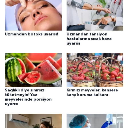
Uzmandan botoks uyarısı!
Uzmandan tansiyon
hastalarına sıcak hava
uyarısı
Sağlıklı diye sınırsız
Kırmızı meyveler, kansere
tüketmeyin! Yaz
karşı koruma kalkanı
meyvelerinde porsiyon
uyarısı