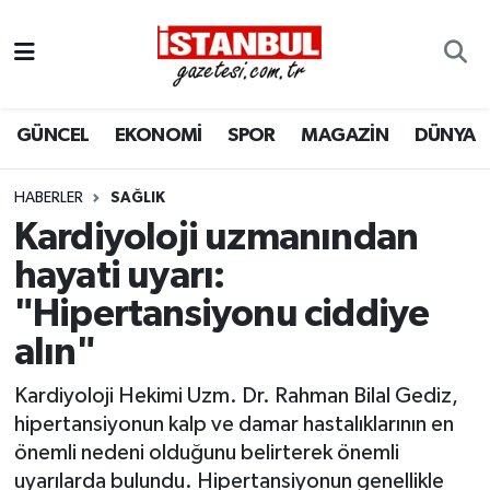
GÜNCEL
Nöbetçi Eczaneler
GÜNCEL
EKONOMİ
SPOR
MAGAZİN
DÜNYA
EKONOMİ
Hava Durumu
İSTANBUL
Trafik Durumu
HABERLER
SAĞLIK
Kardiyoloji uzmanından
DÜNYA
Süper Lig Puan Durumu ve Fikstür
hayati uyarı:
"Hipertansiyonu ciddiye
SPOR
Tüm Manşetler
alın"
MAGAZİN
Son Dakika Haberleri
Kardiyoloji Hekimi Uzm. Dr. Rahman Bilal Gediz,
KÜLTÜR SANAT
Haber Arşivi
hipertansiyonun kalp ve damar hastalıklarının en
önemli nedeni olduğunu belirterek önemli
SAĞLIK
uyarılarda bulundu. Hipertansiyonun genellikle