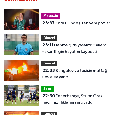
Magazin
23:37
Ebru Gündeş'ten yeni pozlar
Güncel
23:11
Denize giriş yasaktı: Hakem
Hakan Ergin hayatını kaybetti
Güncel
22:33
Bungalov ve tesisin mutfağı
alev alev yandı
Spor
22:30
Fenerbahçe, Sturm Graz
maçı hazırlıklarını sürdürdü
Güncel