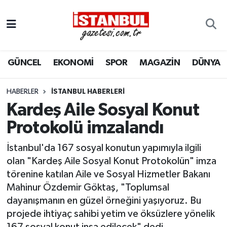
GÜNCEL
Nöbetçi Eczaneler
GÜNCEL
EKONOMİ
SPOR
MAGAZİN
DÜNYA
EKONOMİ
Hava Durumu
İSTANBUL
Trafik Durumu
HABERLER
İSTANBUL HABERLERI
Kardeş Aile Sosyal Konut
DÜNYA
Süper Lig Puan Durumu ve Fikstür
Protokolü imzalandı
SPOR
Tüm Manşetler
İstanbul'da 167 sosyal konutun yapımıyla ilgili
olan "Kardeş Aile Sosyal Konut Protokolün" imza
MAGAZİN
Son Dakika Haberleri
törenine katılan Aile ve Sosyal Hizmetler Bakanı
Mahinur Özdemir Göktaş, "Toplumsal
KÜLTÜR SANAT
Haber Arşivi
dayanışmanın en güzel örneğini yaşıyoruz. Bu
projede ihtiyaç sahibi yetim ve öksüzlere yönelik
SAĞLIK
167 sosyal konut inşa edilecek" dedi.