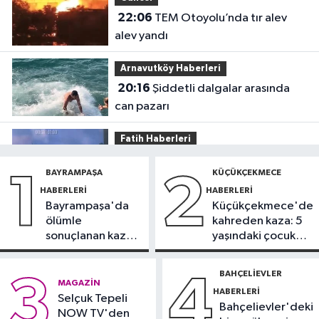
22:06
TEM Otoyolu’nda tır alev
alev yandı
Arnavutköy Haberleri
20:16
Şiddetli dalgalar arasında
can pazarı
Fatih Haberleri
19:52
Fatih'te polise bıçakla saldırı
BAYRAMPAŞA
KÜÇÜKÇEKMECE
1
2
kamerada
HABERLERI
HABERLERI
Bayrampaşa'da
Küçükçekmece'de
Güncel
ölümle
kahreden kaza: 5
17:58
Edirne'de anız yangını
sonuçlanan kaza:
yaşındaki çocuk
ormana sıçradı
Sürücü
yoğun bakımda
gözaltında
BAHÇELIEVLER
3
4
Güncel
MAGAZIN
HABERLERI
17:46
Selçuk Tepeli
Kahramanmaraş'ta çıkan
Bahçelievler'deki
NOW TV'den
orman yangını söndürüldü