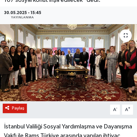
BİLİM VE TEKNOLOJİ
30.05.2025 - 15:45
YAYINLANMA
OTOMOBİL
KURUMSAL
Paylaş
-
+
A
A
İstanbul Valiliği Sosyal Yardımlaşma ve Dayanışma
Vakfı ile Rams Türkiye arasında yapılan ihtiyaç