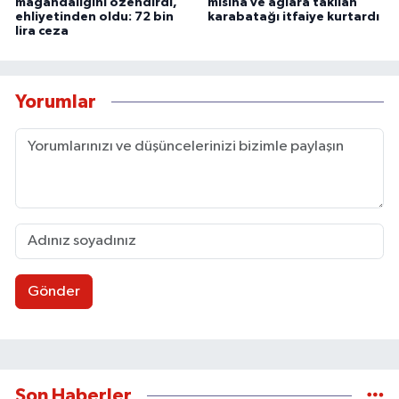
magandalığını özendirdi,
misina ve ağlara takılan
ehliyetinden oldu: 72 bin
karabatağı itfaiye kurtardı
lira ceza
Yorumlar
Gönder
Son Haberler