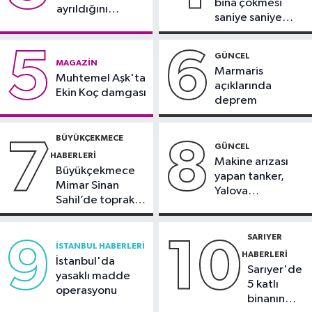
bina çökmesi
ayrıldığını
saniye saniye
duyurdu
Güngören Haberleri
görüntülendi
17:23
Güngören’de 5 katlı binanın
5
6
GÜNCEL
MAGAZIN
balkonu yıkıldı
Marmaris
Muhtemel Aşk'ta
açıklarında
Ekin Koç damgası
deprem
BÜYÜKÇEKMECE
7
8
GÜNCEL
HABERLERI
Makine arızası
Büyükçekmece
yapan tanker,
Mimar Sinan
Yalova
Sahil’de toprak
Demirleme
kayması
Sahası'na alındı
SARIYER
9
10
İSTANBUL HABERLERI
HABERLERI
İstanbul'da
Sarıyer'de
yasaklı madde
5 katlı
operasyonu
binanın