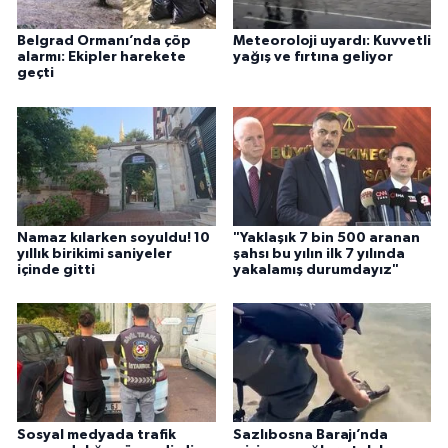
Belgrad Ormanı’nda çöp
Meteoroloji uyardı: Kuvvetli
alarmı: Ekipler harekete
yağış ve fırtına geliyor
geçti
Namaz kılarken soyuldu! 10
"Yaklaşık 7 bin 500 aranan
yıllık birikimi saniyeler
şahsı bu yılın ilk 7 yılında
içinde gitti
yakalamış durumdayız"
Sosyal medyada trafik
Sazlıbosna Barajı’nda