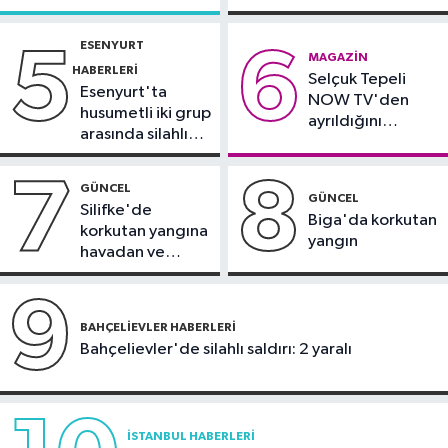
çevresinde bazı
alındı
yollar kapatılacak
Güncel
ESENYURT
5
6
MAGAZIN
19:13
Mikroplastik kirliliğine karşı
HABERLERI
Selçuk Tepeli
mücadelenin startı verildi
Esenyurt'ta
NOW TV'den
husumetli iki grup
ayrıldığını
arasında silahlı
duyurdu
kavga
7
8
GÜNCEL
GÜNCEL
Silifke'de
Biga'da korkutan
korkutan yangına
yangın
havadan ve
karadan
müdahale
9
BAHÇELIEVLER HABERLERI
Bahçelievler'de silahlı saldırı: 2 yaralı
İSTANBUL HABERLERI