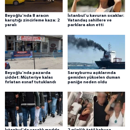
Beyoğlu'nda 8 aracın
İstanbul'u kavuran sıcaklar:
karıştığı zincirleme kaza: 2
Vatandaş sahillere ve
yaralı
parklara akın etti
Beyoğlu'nda pazarda
Sarayburnu açıklarında
şiddet: Müşteriye kalas
gemiden yükselen duman
fırlatan esnaf tutuklandı
paniğe neden oldu
İstanbul'da yasaklı madde
2 günlük tatil kabusa