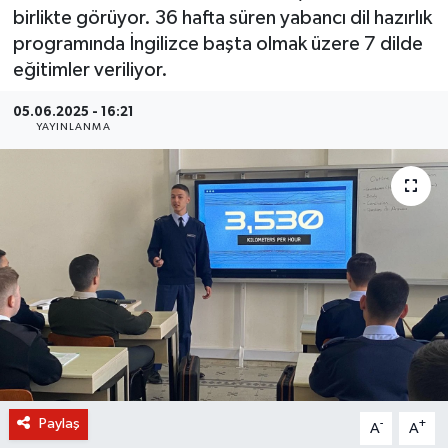
birlikte görüyor. 36 hafta süren yabancı dil hazırlık
BİLİM VE TEKNOLOJİ
programında İngilizce başta olmak üzere 7 dilde
eğitimler veriliyor.
OTOMOBİL
05.06.2025 - 16:21
YAYINLANMA
KURUMSAL
Paylaş
-
+
A
A