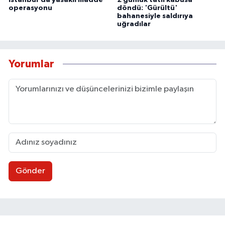
operasyonu
döndü: 'Gürültü'
bahanesiyle saldırıya
uğradılar
Yorumlar
Gönder