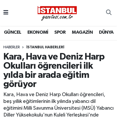
GÜNCEL
Nöbetçi Eczaneler
GÜNCEL
EKONOMİ
SPOR
MAGAZİN
DÜNYA
EKONOMİ
Hava Durumu
İSTANBUL
Trafik Durumu
HABERLER
İSTANBUL HABERLERI
Kara, Hava ve Deniz Harp
DÜNYA
Süper Lig Puan Durumu ve Fikstür
Okulları öğrencileri ilk
yılda bir arada eğitim
SPOR
Tüm Manşetler
görüyor
MAGAZİN
Son Dakika Haberleri
Kara, Hava ve Deniz Harp Okulları öğrencileri,
KÜLTÜR SANAT
Haber Arşivi
beş yıllık eğitimlerinin ilk yılında yabancı dil
eğitimini Milli Savunma Üniversitesi (MSÜ) Yabancı
SAĞLIK
Diller Yüksekokulu'nun Kuleli Yerleşkesi'nde