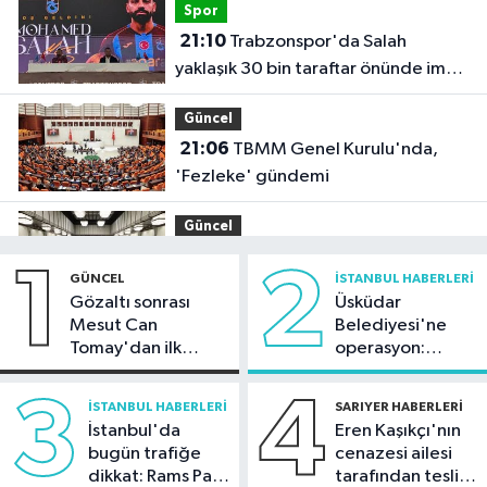
Spor
21:10
Trabzonspor'da Salah
yaklaşık 30 bin taraftar önünde imza
attı
Güncel
21:06
TBMM Genel Kurulu'nda,
'Fezleke' gündemi
Güncel
21:05
'Terörsüz Türkiye ve Terörsüz
1
2
GÜNCEL
İSTANBUL HABERLERI
Bölge hedeflerine ulaşma yolunda
Gözaltı sonrası
Üsküdar
kaydedilen ilerlemeler ele alındı'
Mesut Can
Belediyesi'ne
Arnavutköy Haberleri
Tomay'dan ilk
operasyon:
19:53
Arnavutköy'de üniversite
açıklama
Sinem Dedetaş'a
adaylarına tercih desteği
tutuklama talebi
3
4
İSTANBUL HABERLERI
SARIYER HABERLERI
İstanbul'da
Eren Kaşıkçı'nın
Güncel
bugün trafiğe
cenazesi ailesi
19:15
Uludağ'da orman yangını
dikkat: Rams Park
tarafından teslim