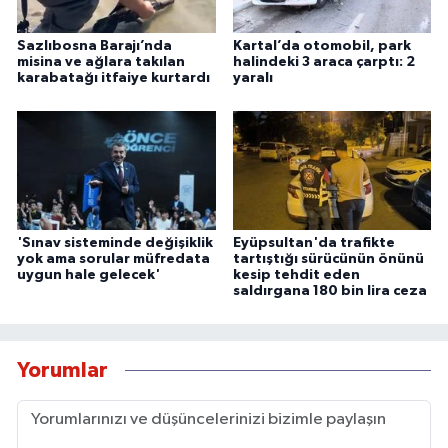
Sazlıbosna Barajı’nda
Kartal’da otomobil, park
misina ve ağlara takılan
halindeki 3 araca çarptı: 2
karabatağı itfaiye kurtardı
yaralı
'Sınav sisteminde değişiklik
Eyüpsultan'da trafikte
yok ama sorular müfredata
tartıştığı sürücünün önünü
uygun hale gelecek'
kesip tehdit eden
saldırgana 180 bin lira ceza
Yorumlar