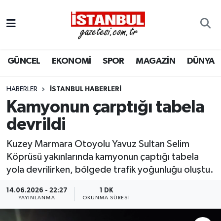
GÜNCEL
Nöbetçi Eczaneler
GÜNCEL
EKONOMİ
SPOR
MAGAZİN
DÜNYA
EKONOMİ
Hava Durumu
İSTANBUL
Trafik Durumu
HABERLER
İSTANBUL HABERLERI
Kamyonun çarptığı tabela
DÜNYA
Süper Lig Puan Durumu ve Fikstür
devrildi
SPOR
Tüm Manşetler
Kuzey Marmara Otoyolu Yavuz Sultan Selim
Köprüsü yakınlarında kamyonun çaptığı tabela
MAGAZİN
Son Dakika Haberleri
yola devrilirken, bölgede trafik yoğunluğu oluştu.
KÜLTÜR SANAT
Haber Arşivi
14.06.2026 - 22:27
1 DK
YAYINLANMA
OKUNMA SÜRESI
SAĞLIK