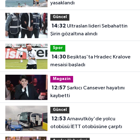
yasaklandı
Güncel
14:32
Ultraslan lideri Sebahattin
Şirin gözaltına alındı
Spor
14:30
Beşiktaş'ta Hradec Kralove
mesaisi başladı
Magazin
12:57
Şarkıcı Cansever hayatını
kaybetti
Güncel
12:53
Arnavutköy'de yolcu
otobüsü İETT otobüsüne çarptı