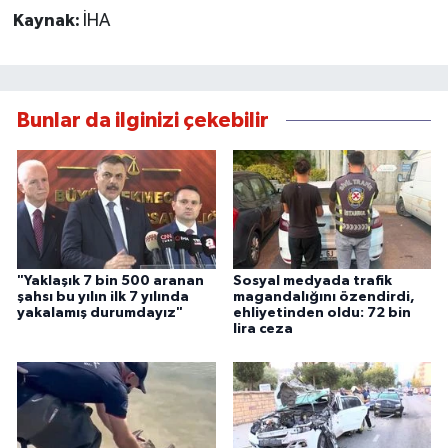
Kaynak:
İHA
Bunlar da ilginizi çekebilir
"Yaklaşık 7 bin 500 aranan
Sosyal medyada trafik
şahsı bu yılın ilk 7 yılında
magandalığını özendirdi,
yakalamış durumdayız"
ehliyetinden oldu: 72 bin
lira ceza