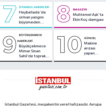
7
8
İSTANBUL HABERLERI
MAGAZIN
Heybeliada'da
Muhtemel Aşk'ta
orman yangını
Ekin Koç damgası
büyümeden
söndürüldü
BÜYÜKÇEKMECE
9
10
GÜNCEL
HABERLERI
Makine
Büyükçekmece
arızası
Mimar Sinan
yapan
Sahil’de toprak
tanker,
kayması
Yalova
Demirleme
Sahası'na
alındı
İstanbul Gazetesi, megakentin yerel hafızasıdır. Avrupa