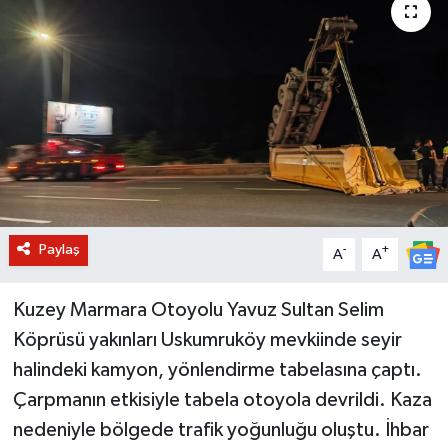
BİLİM VE TEKNOLOJİ
OTOMOBİL
KURUMSAL
Paylaş
-
+
A
A
Kuzey Marmara Otoyolu Yavuz Sultan Selim
Köprüsü yakınları Uskumruköy mevkiinde seyir
halindeki kamyon, yönlendirme tabelasına çaptı.
Çarpmanın etkisiyle tabela otoyola devrildi. Kaza
nedeniyle bölgede trafik yoğunluğu oluştu. İhbar