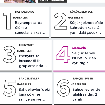
Avcılar Haberleri
12:43
Avcılar’da yasak U dönüşü
BAYRAMPAŞA
KÜÇÜKÇEKMECE
1
2
kazaya neden oldu
HABERLERI
HABERLERI
Bayrampaşa'da
Küçükçekmece'de
Küçükçekmece Haberleri
ölümle
kahreden kaza: 5
12:25
Küçükçekmece Menekşe
sonuçlanan kaza:
yaşındaki çocuk
Deresi'nde batık tekneler
Sürücü
yoğun bakımda
karabatakların yuvası oldu
gözaltında
ESENYURT
3
4
Sağlık
MAGAZIN
HABERLERI
11:42
Selçuk Tepeli
Türkiye’de obezite alarmı:
Esenyurt'ta
NOW TV'den
Kadınlarda oran yüzde 40’larda
husumetli iki
ayrıldığını
grup arasında
duyurdu
İstanbul Haberleri
silahlı kavga
10:47
Meteoroloji uyardı: Kuvvetli
BAHÇELIEVLER
BAHÇELIEVLER
5
6
yağış ve fırtına geliyor
HABERLERI
HABERLERI
Bahçelievler'deki
Bahçelievler'de
bina çökmesi
silahlı saldırı: 2
saniye saniye
yaralı
görüntülendi