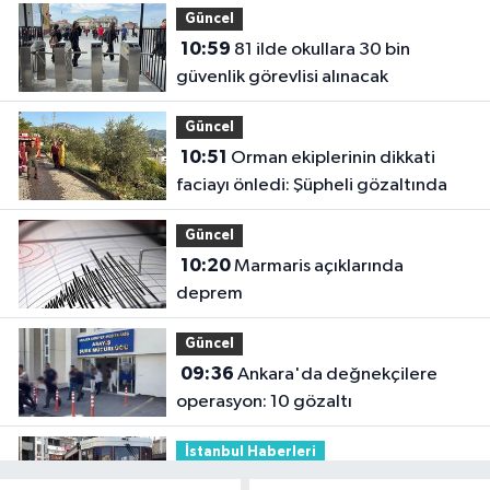
Güncel
10:59
81 ilde okullara 30 bin
güvenlik görevlisi alınacak
Güncel
10:51
Orman ekiplerinin dikkati
faciayı önledi: Şüpheli gözaltında
Güncel
10:20
Marmaris açıklarında
deprem
Güncel
09:36
Ankara'da değnekçilere
operasyon: 10 gözaltı
İstanbul Haberleri
09:26
AKOM açıkladı: İstanbul'da