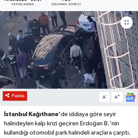
YAYINLANMA
OKUNMA SÜRESI
BİLİM VE TEKNOLOJİ
OTOMOBİL
KURUMSAL
Paylaş
-
+
A
A
İstanbul Kağıthane'
de iddiaya göre seyir
halindeylen kalp krizi geçiren Erdoğan B.'nin
kullandığı otomobil park halindeli araçlara çarptı.