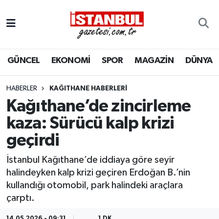
GÜNCEL
Nöbetçi Eczaneler
GÜNCEL
EKONOMİ
SPOR
MAGAZİN
DÜNYA
EKONOMİ
Hava Durumu
İSTANBUL
Trafik Durumu
HABERLER
KAĞITHANE HABERLERI
Kağıthane’de zincirleme
DÜNYA
Süper Lig Puan Durumu ve Fikstür
kaza: Sürücü kalp krizi
geçirdi
SPOR
Tüm Manşetler
İstanbul Kağıthane’de iddiaya göre seyir
MAGAZİN
Son Dakika Haberleri
halindeyken kalp krizi geçiren Erdoğan B.’nin
kullandığı otomobil, park halindeki araçlara
KÜLTÜR SANAT
Haber Arşivi
çarptı.
SAĞLIK
14.05.2026 - 09:31
1 DK