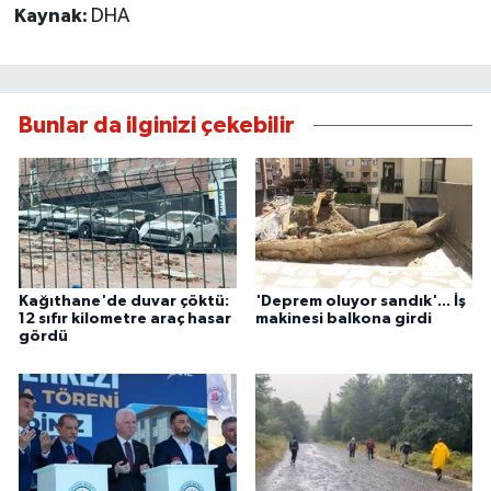
Kaynak:
DHA
Bunlar da ilginizi çekebilir
Kağıthane'de duvar çöktü:
'Deprem oluyor sandık'... İş
12 sıfır kilometre araç hasar
makinesi balkona girdi
gördü