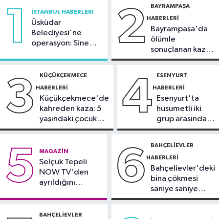
BAYRAMPAŞA
1
2
sıcaklıklar 32 dereceyi görecek
İSTANBUL HABERLERI
HABERLERI
Üsküdar
Bayrampaşa'da
Bahçelievler Haberleri
Belediyesi'ne
ölümle
operasyon: Sinem
09:13
Bahçelievler'de 100 çocuğa
sonuçlanan kaza:
Dedetaş'a
bisiklet dağıtım töreni
Sürücü
tutuklama talebi
gözaltında
KÜÇÜKÇEKMECE
ESENYURT
3
4
DÜNYA
HABERLERI
HABERLERI
09:02
Trump'tan doğumla
Küçükçekmece'de
Esenyurt'ta
vatandaşlığa yeni kısıtlama kararı
kahreden kaza: 5
husumetli iki
yaşındaki çocuk
grup arasında
İstanbul Haberleri
yoğun bakımda
silahlı kavga
01:36
Kartal'da minibüs yangını:
BAHÇELIEVLER
5
6
MAGAZIN
Peş peşe patlamalar paniğe neden
HABERLERI
Selçuk Tepeli
oldu
Bahçelievler'deki
NOW TV'den
bina çökmesi
ayrıldığını
saniye saniye
duyurdu
görüntülendi
BAHÇELIEVLER