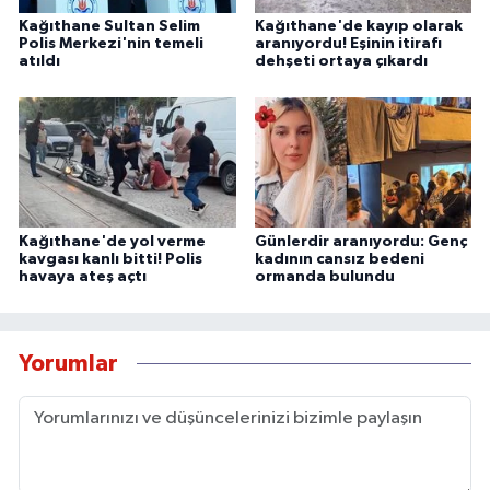
Kağıthane Sultan Selim
Kağıthane'de kayıp olarak
Polis Merkezi'nin temeli
aranıyordu! Eşinin itirafı
atıldı
dehşeti ortaya çıkardı
Kağıthane'de yol verme
Günlerdir aranıyordu: Genç
kavgası kanlı bitti! Polis
kadının cansız bedeni
havaya ateş açtı
ormanda bulundu
Yorumlar