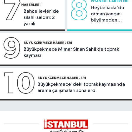
7
8
İSTANBUL HABERLERI
HABERLERI
Heybeliada'da
Bahçelievler'de
orman yangını
silahlı saldırı: 2
büyümeden
yaralı
söndürüldü
9
BÜYÜKÇEKMECE HABERLERI
Büyükçekmece Mimar Sinan Sahil’de toprak
kayması
10
BÜYÜKÇEKMECE HABERLERI
Büyükçekmece'deki toprak kaymasında
arama çalışmaları sona erdi