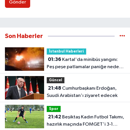
Gönder
Son Haberler
İstanbul Haberleri
01:36
Kartal'da minibüs yangını:
Peş peşe patlamalar paniğe neden
oldu
Güncel
21:48
Cumhurbaşkanı Erdoğan,
Suudi Arabistan'ı ziyaret edecek
Spor
21:42
Beşiktaş Kadın Futbol Takımı,
hazırlık maçında FOMGET'i 3-1