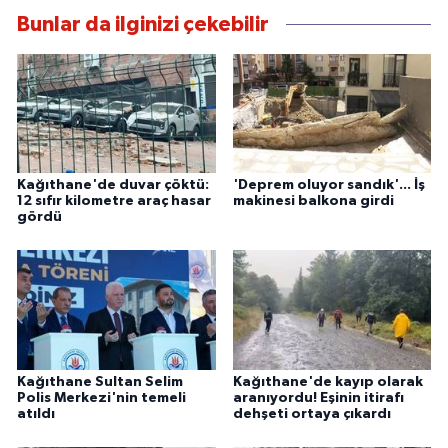
Bunlar da ilginizi çekebilir
Kağıthane'de duvar çöktü:
'Deprem oluyor sandık'... İş
12 sıfır kilometre araç hasar
makinesi balkona girdi
gördü
Kağıthane Sultan Selim
Kağıthane'de kayıp olarak
Polis Merkezi'nin temeli
aranıyordu! Eşinin itirafı
atıldı
dehşeti ortaya çıkardı