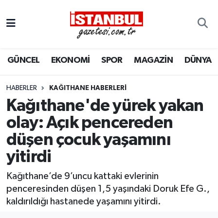
GÜNCEL
Nöbetçi Eczaneler
GÜNCEL
EKONOMİ
SPOR
MAGAZİN
DÜNYA
EKONOMİ
Hava Durumu
İSTANBUL
Trafik Durumu
HABERLER
KAĞITHANE HABERLERI
Kağıthane'de yürek yakan
DÜNYA
Süper Lig Puan Durumu ve Fikstür
olay: Açık pencereden
düşen çocuk yaşamını
SPOR
Tüm Manşetler
yitirdi
MAGAZİN
Son Dakika Haberleri
Kağıthane’de 9’uncu kattaki evlerinin
KÜLTÜR SANAT
Haber Arşivi
penceresinden düşen 1,5 yaşındaki Doruk Efe G.,
kaldırıldığı hastanede yaşamını yitirdi.
SAĞLIK