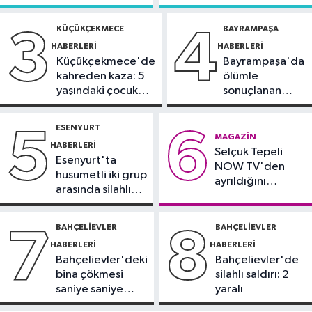
21:23
5G abone sayısı 4 ayda 44,5
Dedetaş'a
çevresinde bazı
milyona ulaştı
tutuklama talebi
yollar kapatılacak
KÜÇÜKÇEKMECE
BAYRAMPAŞA
3
4
HABERLERI
HABERLERI
Kültür Sanat
Küçükçekmece'de
Bayrampaşa'da
21:21
Esenler Belediyesi
kahreden kaza: 5
ölümle
vatandaşları yazlık sinemada
yaşındaki çocuk
sonuçlanan
buluşturuyor
yoğun bakımda
kaza: Sürücü
Sağlık
gözaltında
ESENYURT
5
6
21:17
"Karaciğerim yağlı"
MAGAZIN
HABERLERI
Selçuk Tepeli
demeyin, önlemini alın
Esenyurt'ta
NOW TV'den
husumetli iki grup
ayrıldığını
arasında silahlı
duyurdu
kavga
BAHÇELIEVLER
BAHÇELIEVLER
7
8
HABERLERI
HABERLERI
Bahçelievler'deki
Bahçelievler'de
bina çökmesi
silahlı saldırı: 2
saniye saniye
yaralı
görüntülendi