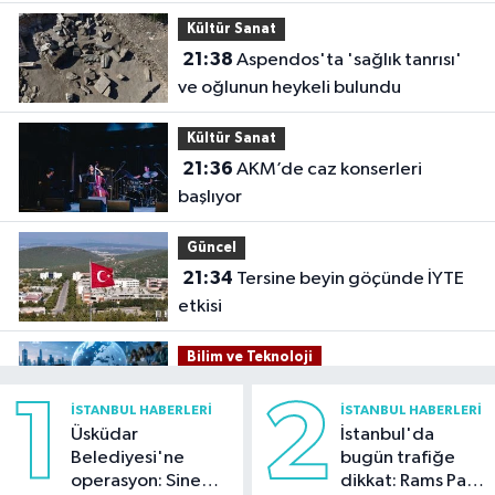
mağlup etti
Kültür Sanat
21:38
Aspendos'ta 'sağlık tanrısı'
ve oğlunun heykeli bulundu
Kültür Sanat
21:36
AKM’de caz konserleri
başlıyor
Güncel
21:34
Tersine beyin göçünde İYTE
etkisi
Bilim ve Teknoloji
21:26
İnternet kullanan bireylerin
1
2
İSTANBUL HABERLERI
İSTANBUL HABERLERI
oranı yüzde 92,3 oldu
Üsküdar
İstanbul'da
Belediyesi'ne
bugün trafiğe
Bilim ve Teknoloji
operasyon: Sinem
dikkat: Rams Park