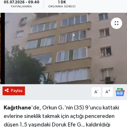
05.07.2026 - 09:40
1 DK
YAYINLANMA
OKUNMA SÜRESI
BİLİM VE TEKNOLOJİ
OTOMOBİL
KURUMSAL
Paylaş
-
+
A
A
Kağıthane
'de, Orkun G.'nin (35) 9'uncu kattaki
evlerine sineklik takmak için açtığı pencereden
düşen 1,5 yaşındaki Doruk Efe G., kaldırıldığı