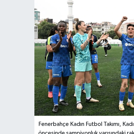
BİLİM VE TEKNOLOJİ
OTOMOBİL
KURUMSAL
Fenerbahçe Kadın Futbol Takımı, Kadın 
öncesinde şampiyonluk yarışındaki ra