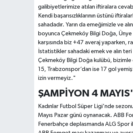
galibiyetlerimize atılan iftiralara ce
Kendi başarısızlıklarının üstünü iftira
sahadadır. Yarın da emeğimizle ve al
boyunca Çekmeköy Bilgi Doğa, Ünye K
karşısında biz +47 averaj yaparken, ra
İstatistikler sahadaki emek ve alın ter
Çekmeköy Bilgi Doğa kulübü, bizimle 
15, Trabzonspor’dan ise 17 gol yemiş
izin vermeyiz."
ŞAMPİYON 4 MAYIS'
Kadınlar Futbol Süper Ligi'nde sezonun
Mayıs Pazar günü oynanacak. ABB Fom
Fenerbahçe deplasmanda ALG Spor ile k