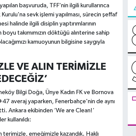
pılan başvuruda, TFF'nin ilgili kurullarınca
k Kurulu'na sevk işlemi yapılması, sürecin şeffaf
 halinde ilgili disiplin yaptırımlarının
n boyu takımımızın döktüğü alınterine sahip
 olacağımızı kamuoyunun bilgisine saygıyla
LE VE ALIN TERİMİZLE
DECEĞİZ’
köy Bilgi Doğa, Ünye Kadın FK ve Bornova
n +47 averaj yaparken, Fenerbahçe'nin de aynı
tti. Ankara ekibinden ‘We are Clean!’
er kullanıldı:
 terimizle, emeğimizle kazandık. Haklı