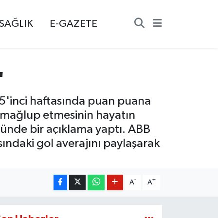
SAĞLIK
E-GAZETE
'
5'inci haftasında puan puana
 mağlup etmesinin hayatın
nünde bir açıklama yaptı. ABB
sındaki gol averajını paylaşarak
-
+
A
A