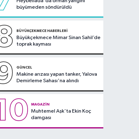
7
Heybeliada'da orman yangını
büyümeden söndürüldü
8
BÜYÜKÇEKMECE HABERLERI
Büyükçekmece Mimar Sinan Sahil’de
toprak kayması
9
GÜNCEL
Makine arızası yapan tanker, Yalova
Demirleme Sahası'na alındı
10
MAGAZIN
Muhtemel Aşk'ta Ekin Koç
damgası