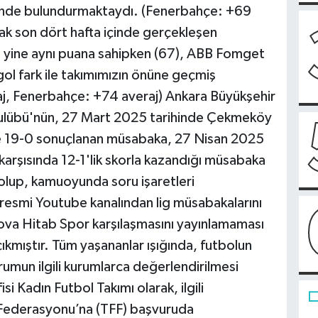
elinde bulundurmaktaydı. (Fenerbahçe: +69
k son dört hafta içinde gerçekleşen
ım yine aynı puana sahipken (67), ABB Fomget
gol fark ile takımımızın önüne geçmiş
, Fenerbahçe: +74 averaj) Ankara Büyükşehir
ulübü'nün, 27 Mart 2025 tarihinde Çekmeköy
ve 19-0 sonuçlanan müsabaka, 27 Nisan 2025
arşısında 12-1'lik skorla kazandığı müsabaka
ı olup, kamuoyunda soru işaretleri
esmi Youtube kanalından lig müsabakalarını
ova Hitab Spor karşılaşmasını yayınlamaması
çıkmıştır. Tüm yaşananlar ışığında, futbolun
urumun ilgili kurumlarca değerlendirilmesi
 Kadın Futbol Takımı olarak, ilgili
 Federasyonu’na (TFF) başvuruda