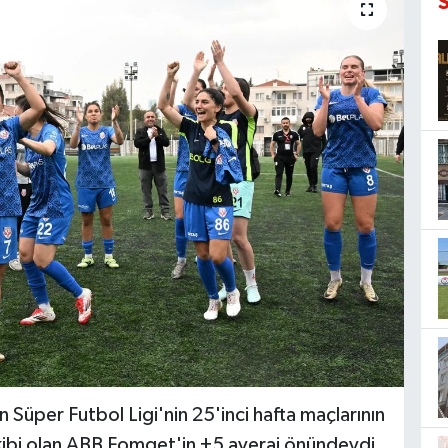
Süper Futbol Ligi'nin 25'inci hafta maçlarının
kibi olan ABB Fomget'in +5 averaj önündeydi.