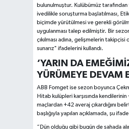
bulunulmuştur. Kulübümüz tarafından ya
ivedilikle soruşturma başlatılması, Eti
biçimde yürütülmesi ve gerekli görülmesi
uygulanması talep edilmiştir. Bir sezo
çıkılması adına, gelişmelerin takipçisi
sunarız" ifadelerini kullandı.
‘YARIN DA EMEĞİMİZ
YÜRÜMEYE DEVAM E
ABB Fomget ise sezon boyunca Çekme
Hitab kulüpleri karşısında kendilerini
maçlardan +42 averaj çıkardığını belir
başlığıyla yapılan açıklamada, şu ifadel
“Dün olduğu gibi bugün de sahada alın