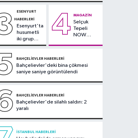
simitleri listesi İzmitlileri
kızdırdı
ESENYURT
3
4
Güncel
MAGAZIN
HABERLERI
Selçuk
11:22
Adadan, adaya
Esenyurt'ta
Tepeli
denizin içinden
husumetli
NOW
yürüyerek geçiyorlar
iki grup
TV'den
arasında
ayrıldığını
silahlı
5
duyurdu
kavga
BAHÇELIEVLER HABERLERI
Bahçelievler'deki bina çökmesi
saniye saniye görüntülendi
6
BAHÇELIEVLER HABERLERI
Bahçelievler'de silahlı saldırı: 2
yaralı
İSTANBUL HABERLERI