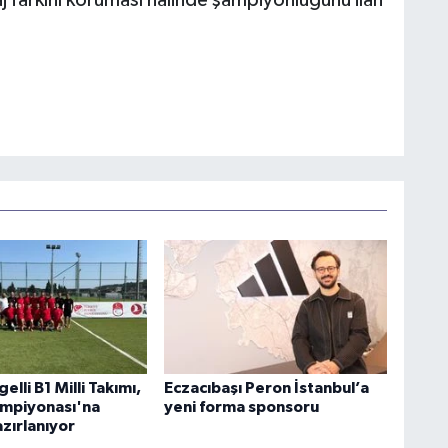
farkını koruması halinde şampiyonluğunu ilan
lli B1 Milli Takımı,
Eczacıbaşı Peron İstanbul’a
mpiyonası'na
yeni forma sponsoru
zırlanıyor