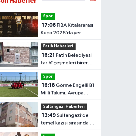
Son Haberler
Spor
17:06
FIBA Kıtalararası
Kupa 2026’da yer
alacak takımlar belli
Fatih Haberleri
oldu
16:21
Fatih Belediyesi
tarihî çeşmeleri birer
birer ayağa kaldırıyor
Spor
16:18
Görme Engelli B1
Milli Takımı, Avrupa
Şampiyonası'na Riva'da
Sultangazi Haberleri
hazırlanıyor
13:49
Sultangazi’de
temel kazısı sırasında 2
bina tahliye edildi