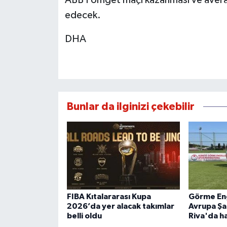
ABB Fomget maçı kazanması ve averaj 
edecek.
DHA
Bunlar da ilginizi çekebilir
FIBA Kıtalararası Kupa
Görme Enge
2026’da yer alacak takımlar
Avrupa Şa
belli oldu
Riva'da ha