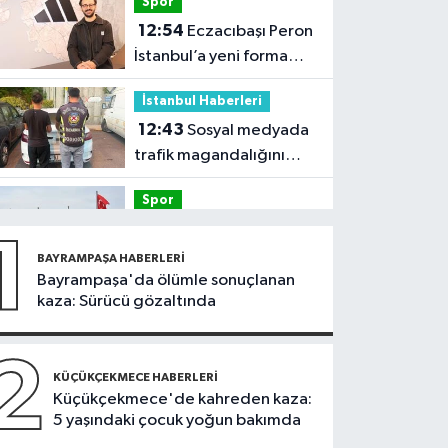
Spor
12:54
Eczacıbaşı Peron
İstanbul’a yeni forma
sponsoru
İstanbul Haberleri
12:43
Sosyal medyada
trafik magandalığını
özendirdi, ehliyetinden
Spor
oldu: 72 bin lira ceza
12:42
Trendyol 1.
1
Lig'de günün VAR'ları
BAYRAMPAŞA HABERLERI
açıklandı
Bayrampaşa'da ölümle sonuçlanan
Sağlık
kaza: Sürücü gözaltında
11:47
'Damar
tıkanıklıklarında yeni
2
teknolojiyle uzuv
KÜÇÜKÇEKMECE HABERLERI
Güncel
Küçükçekmece'de kahreden kaza:
kayıpları önleniyor'
5 yaşındaki çocuk yoğun bakımda
11:28
Türkiye'nin en iyi