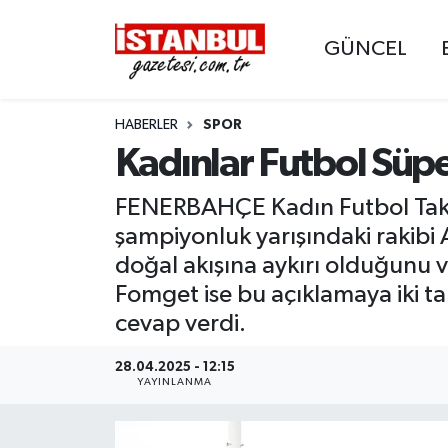
GÜNCEL
GÜNCEL
Nöbetçi Eczaneler
HABERLER
SPOR
EKONOMİ
Hava Durumu
Kadınlar Futbol Süper
İSTANBUL
Trafik Durumu
FENERBAHÇE Kadın Futbol Takım
DÜNYA
Süper Lig Puan Durumu ve Fikstür
şampiyonluk yarışındaki rakib
doğal akışına aykırı olduğunu 
SPOR
Tüm Manşetler
Fomget ise bu açıklamaya iki tak
cevap verdi.
MAGAZİN
Son Dakika Haberleri
28.04.2025 - 12:15
KÜLTÜR SANAT
Haber Arşivi
YAYINLANMA
SAĞLIK