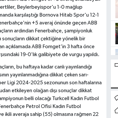
ivertliler, Beylerbeyispor'u 1-0 mağlup
manda karşılaştığı Bornova Hitab Spor'u 12-1
 Fenerbahçe'nin +5 averaj önünde geçen ABB
açların ardından Fenerbahçe, şampiyonluk
 sonuçların dikkat çektiğine yönelik bir
lan açıklamada ABB Fomget'in 3 hafta önce
sındaki 19-0'lık galibiyete de vurgu yapıldı.
ların, bu haftaya kadar canlı yayınlandığı
nın yayınlanmadığına dikkat çeken sarı-
Süper Ligi 2024-2025 sezonunun son haftalarına
udan etkileyen olağan dışı sonuçlar dikkat
mpiyonun belli olacağı Turkcell Kadın Futbol
n Fenerbahçe Petrol Ofisi Kadın Futbol
e ikili averaja sahip (55) olmasına rağmen 22