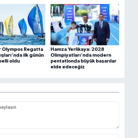
r Olympos Regatta
Hamza Yerlikaya: 2028
ışları'nda ilk günün
Olimpiyatları'nda modern
belli oldu
pentatlonda büyük başarılar
elde edeceğiz