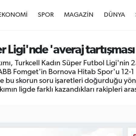
EKONOMİ
SPOR
MAGAZİN
DÜNYA
 Ligi'nde 'averaj tartışması
ı, Turkcell Kadın Süper Futbol Ligi'nin 2
i ABB Fomget'in Bornova Hitab Spor'u 12-1
ve bu skorun soru işaretleri doğurduğu yö
ımın ligde farklı kazandıkları rakipleri ara