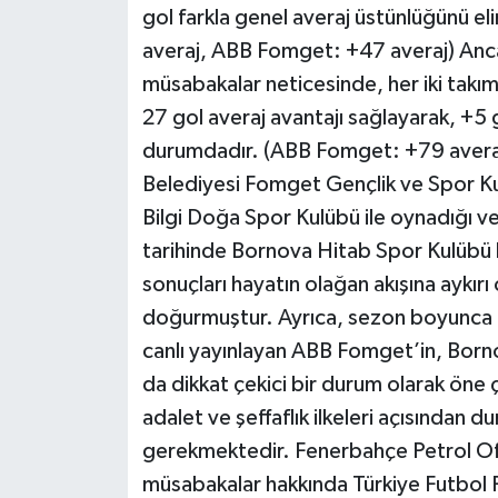
gol farkla genel averaj üstünlüğünü 
averaj, ABB Fomget: +47 averaj) Anca
müsabakalar neticesinde, her iki tak
27 gol averaj avantajı sağlayarak, +5 
durumdadır. (ABB Fomget: +79 averaj
Belediyesi Fomget Gençlik ve Spor K
Bilgi Doğa Spor Kulübü ile oynadığı 
tarihinde Bornova Hitab Spor Kulübü k
sonuçları hayatın olağan akışına aykır
doğurmuştur. Ayrıca, sezon boyunca r
canlı yayınlayan ABB Fomget’in, Born
da dikkat çekici bir durum olarak öne 
adalet ve şeffaflık ilkeleri açısından d
gerekmektedir. Fenerbahçe Petrol Ofisi
müsabakalar hakkında Türkiye Futbol