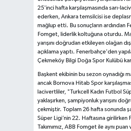
25'inci hafta karşılaşmasında sarı-lac
ederken, Ankara temsilcisi ise deplas
mağlup etti. Bu sonuçların ardından
Fomget, liderlik koltuğuna oturdu. M
yarışını doğrudan etkileyen olağan dışı
açıklama yaptı. Fenerbahçe'den yapı
Çekmeköy Bilgi Doğa Spor Kulübü karşı
Başkent ekibinin bu sezon oynadığı maç
ancak Bornova Hitab Spor karşılaşması
lacivertliler, "Turkcell Kadın Futbol 
yaklaşırken, şampiyonluk yarışını doğr
çekmiştir. Toplam 26 hafta sonunda şa
Süper Ligi’nin 22. Haftasına girilirke
Takımımız, ABB Fomget ile aynı puan v