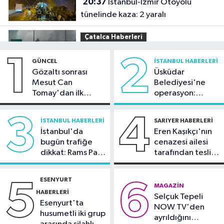
20:37
İstanbul-İzmir Otoyolu
tünelinde kaza: 2 yaralı
Çatalca Haberleri
20:34
Çatalca'da lastik yüklü TIR'ın
1
2
GÜNCEL
İSTANBUL HABERLERI
dorsesi yandı; alevler tarım arazisine
Gözaltı sonrası
Üsküdar
sıçradı
Mesut Can
Belediyesi'ne
Güncel
Tomay'dan ilk
operasyon:
20:31
İletişim Başkanı Duran:
açıklama
Sinem Dedetaş'a
"Kanun Teklifi, iç cephemizi daha da
tutuklama talebi
3
4
İSTANBUL HABERLERI
SARIYER HABERLERI
güçlendirecek"
İstanbul'da
Eren Kaşıkçı'nın
Spor
bugün trafiğe
cenazesi ailesi
20:28
Kıvanç Taşyaran ve Buğra
dikkat: Rams Park
tarafından teslim
Ünal, yarı finalde
çevresinde bazı
alındı
yollar kapatılacak
ESENYURT
5
6
Spor
MAGAZIN
HABERLERI
Selçuk Tepeli
18:42
TAYK - Eker Olympos Regatta
Esenyurt'ta
NOW TV'den
için geri sayım başladı
husumetli iki grup
ayrıldığını