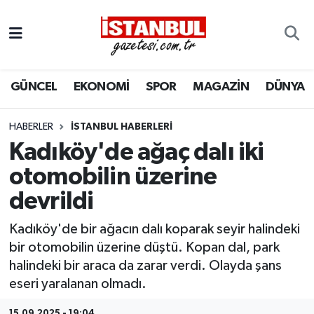
GÜNCEL
Nöbetçi Eczaneler
GÜNCEL
EKONOMİ
SPOR
MAGAZİN
DÜNYA
EKONOMİ
Hava Durumu
İSTANBUL
Trafik Durumu
HABERLER
İSTANBUL HABERLERI
Kadıköy'de ağaç dalı iki
DÜNYA
Süper Lig Puan Durumu ve Fikstür
otomobilin üzerine
devrildi
SPOR
Tüm Manşetler
Kadıköy'de bir ağacın dalı koparak seyir halindeki
MAGAZİN
Son Dakika Haberleri
bir otomobilin üzerine düştü. Kopan dal, park
halindeki bir araca da zarar verdi. Olayda şans
KÜLTÜR SANAT
Haber Arşivi
eseri yaralanan olmadı.
SAĞLIK
15.09.2025 - 19:04