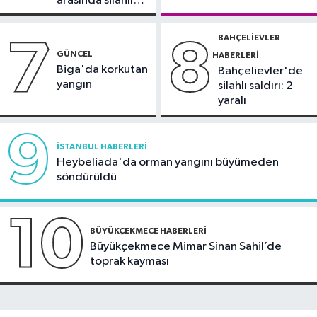
arasında silahlı
duyurdu
kavga
BAHÇELIEVLER
7
8
GÜNCEL
HABERLERI
Biga'da korkutan
Bahçelievler'de
yangın
silahlı saldırı: 2
yaralı
9
İSTANBUL HABERLERI
Heybeliada'da orman yangını büyümeden
söndürüldü
10
BÜYÜKÇEKMECE HABERLERI
Büyükçekmece Mimar Sinan Sahil’de
toprak kayması