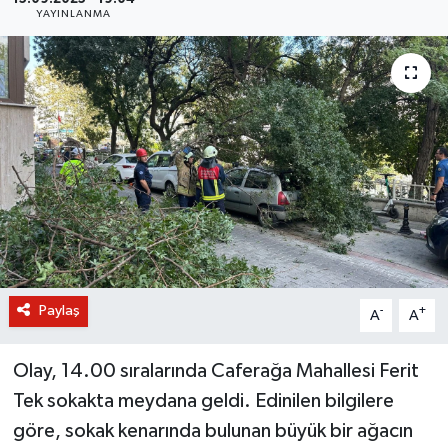
YAYINLANMA
BİLİM VE TEKNOLOJİ
OTOMOBİL
KURUMSAL
Paylaş
-
+
A
A
Olay, 14.00 sıralarında Caferağa Mahallesi Ferit
Tek sokakta meydana geldi. Edinilen bilgilere
göre, sokak kenarında bulunan büyük bir ağacın