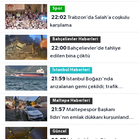
Spor
22:02
Trabzon’da Salah’a coşkulu
karşılama
Bahçelievler Haberleri
22:00
Bahçelievler’de tahliye
edilen bina çöktü
İstanbul Haberleri
21:59
İstanbul Boğazı'nda
arızalanan gemi çekildi; trafik
yeniden açıldı
Maltepe Haberleri
21:57
Maltepespor Başkanı
Ildırı'nın emlak dükkanı kurşunlandı:
1 yaralı
Güncel