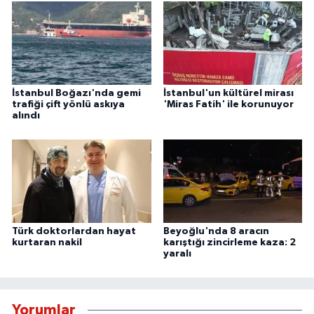
İstanbul Boğazı'nda gemi
İstanbul'un kültürel mirası
trafiği çift yönlü askıya
'Miras Fatih' ile korunuyor
alındı
Türk doktorlardan hayat
Beyoğlu'nda 8 aracın
kurtaran nakil
karıştığı zincirleme kaza: 2
yaralı
Yorumlar