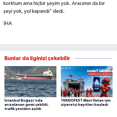
korktum ama hiçbir şeyim yok. Aracımın da bir
şeyi yok, yol kapandı" dedi.
İHA
Bunlar da ilginizi çekebilir
İstanbul Boğazı'nda
TEKNOFEST Mavi Vatan için
arızalanan gemi çekildi;
ziyaretçi kayıtları başladı
trafik yeniden açıldı