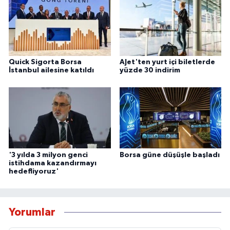
Quick Sigorta Borsa
AJet'ten yurt içi biletlerde
İstanbul ailesine katıldı
yüzde 30 indirim
'3 yılda 3 milyon genci
Borsa güne düşüşle başladı
istihdama kazandırmayı
hedefliyoruz'
Yorumlar