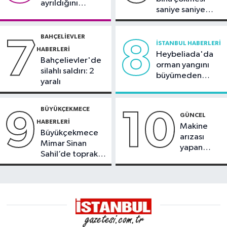
ayrıldığını
saniye saniye
duyurdu
görüntülendi
BAHÇELIEVLER
7
8
İSTANBUL HABERLERI
HABERLERI
Heybeliada'da
Bahçelievler'de
orman yangını
silahlı saldırı: 2
büyümeden
yaralı
söndürüldü
BÜYÜKÇEKMECE
9
10
GÜNCEL
HABERLERI
Makine
Büyükçekmece
arızası
Mimar Sinan
yapan
Sahil’de toprak
tanker,
kayması
Yalova
Demirleme
Sahası'na
alındı