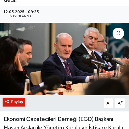
BİLİM VE TEKNOLOJİ
12.05.2025 - 09:35
YAYINLANMA
OTOMOBİL
KURUMSAL
Paylaş
-
+
A
A
Ekonomi Gazetecileri Derneği (EGD) Başkanı
Hasan Arslan ile Yönetim Kurulu ve İstişare Kurulu