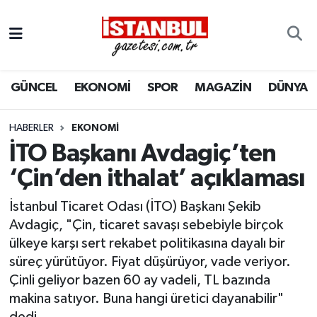
GÜNCEL
Nöbetçi Eczaneler
GÜNCEL
EKONOMİ
SPOR
MAGAZİN
DÜNYA
EKONOMİ
Hava Durumu
İSTANBUL
Trafik Durumu
HABERLER
EKONOMI
İTO Başkanı Avdagiç’ten
DÜNYA
Süper Lig Puan Durumu ve Fikstür
‘Çin’den ithalat’ açıklaması
SPOR
Tüm Manşetler
İstanbul Ticaret Odası (İTO) Başkanı Şekib
Avdagiç, "Çin, ticaret savaşı sebebiyle birçok
MAGAZİN
Son Dakika Haberleri
ülkeye karşı sert rekabet politikasına dayalı bir
süreç yürütüyor. Fiyat düşürüyor, vade veriyor.
KÜLTÜR SANAT
Haber Arşivi
Çinli geliyor bazen 60 ay vadeli, TL bazında
makina satıyor. Buna hangi üretici dayanabilir"
SAĞLIK
dedi.