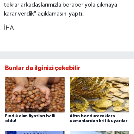
tekrar arkadaşlarımızla beraber yola çıkmaya
karar verdik" açıklamasını yaptı.
İHA
Bunlar da ilginizi çekebilir
Fındık alım fiyatları belli
Altın bozduracaklara
oldu!
uzmanlardan kritik uyarılar