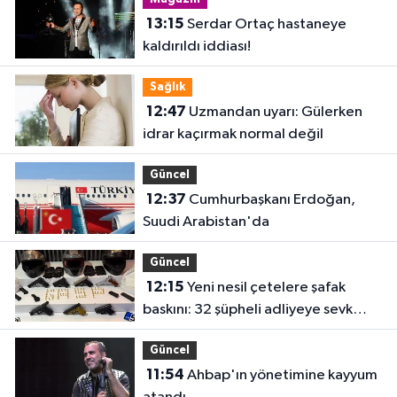
13:15
Serdar Ortaç hastaneye
kaldırıldı iddiası!
Sağlık
12:47
Uzmandan uyarı: Gülerken
idrar kaçırmak normal değil
Güncel
12:37
Cumhurbaşkanı Erdoğan,
Suudi Arabistan'da
Güncel
12:15
Yeni nesil çetelere şafak
baskını: 32 şüpheli adliyeye sevk
edildi
Güncel
11:54
Ahbap'ın yönetimine kayyum