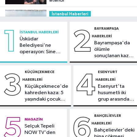
atandı
İstanbul Haberleri
11:29
Füze ve İHA'ların hedefi olan
BAYRAMPAŞA
1
2
gemi, İstanbul Boğazı'ndan geçişini
İSTANBUL HABERLERI
HABERLERI
tamamladı
Üsküdar
Bayrampaşa'da
Güncel
Belediyesi'ne
ölümle
operasyon: Sinem
10:59
81 ilde okullara 30 bin
sonuçlanan kaza:
Dedetaş'a
güvenlik görevlisi alınacak
Sürücü
tutuklama talebi
gözaltında
KÜÇÜKÇEKMECE
ESENYURT
3
4
Güncel
HABERLERI
HABERLERI
10:51
Orman ekiplerinin dikkati
Küçükçekmece'de
Esenyurt'ta
faciayı önledi: Şüpheli gözaltında
kahreden kaza: 5
husumetli iki
yaşındaki çocuk
grup arasında
Güncel
yoğun bakımda
silahlı kavga
10:20
Marmaris açıklarında
BAHÇELIEVLER
5
6
MAGAZIN
deprem
HABERLERI
Selçuk Tepeli
Bahçelievler'deki
NOW TV'den
bina çökmesi