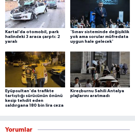
Kartal’da otomobil, park
'Sınav sisteminde değişiklik
halindeki 3 araca çarptı: 2
yok ama sorular müfredata
yaralı
uygun hale gelecek'
Eyüpsultan'da trafikte
Kireçburnu Sahili Antalya
tartıştığı sürücünün önünü
plajlarını aratmadı
kesip tehdit eden
saldırgana 180 bin lira ceza
Yorumlar