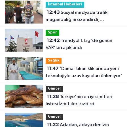
İstanbul Haberleri
12:43
Sosyal medyada trafik
magandalığını özendirdi,
ehliyetinden oldu: 72 bin lira ceza
Spor
12:42
Trendyol 1. Lig'de günün
VAR'ları açıklandı
Sağlık
11:47
'Damar tıkanıklıklarında yeni
teknolojiyle uzuv kayıpları önleniyor'
Güncel
11:28
Türkiye'nin en iyi simitleri
listesi İzmitlileri kızdırdı
Güncel
11:22
Adadan, adaya denizin