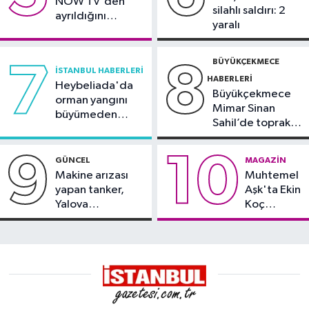
NOW TV'den
silahlı saldırı: 2
ayrıldığını
yaralı
duyurdu
BÜYÜKÇEKMECE
7
8
İSTANBUL HABERLERI
HABERLERI
Heybeliada'da
Büyükçekmece
orman yangını
Mimar Sinan
büyümeden
Sahil’de toprak
söndürüldü
kayması
9
10
GÜNCEL
MAGAZIN
Makine arızası
Muhtemel
yapan tanker,
Aşk'ta Ekin
Yalova
Koç
Demirleme
damgası
Sahası'na alındı