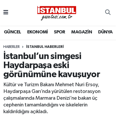
GÜNCEL
Nöbetçi Eczaneler
GÜNCEL
EKONOMİ
SPOR
MAGAZİN
DÜNYA
EKONOMİ
Hava Durumu
İSTANBUL
Trafik Durumu
HABERLER
İSTANBUL HABERLERI
İstanbul’un simgesi
DÜNYA
Süper Lig Puan Durumu ve Fikstür
Haydarpaşa eski
görünümüne kavuşuyor
SPOR
Tüm Manşetler
Kültür ve Turizm Bakanı Mehmet Nuri Ersoy,
MAGAZİN
Son Dakika Haberleri
Haydarpaşa Garı’nda yürütülen restorasyon
çalışmalarında Marmara Denizi’ne bakan üç
KÜLTÜR SANAT
Haber Arşivi
cephenin tamamlandığını ve iskelelerin
kaldırıldığını açıkladı.
SAĞLIK