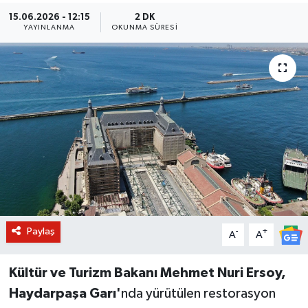
15.06.2026 - 12:15
2 DK
BİLİM VE TEKNOLOJİ
YAYINLANMA
OKUNMA SÜRESI
OTOMOBİL
KURUMSAL
Paylaş
-
+
A
A
Kültür ve Turizm Bakanı Mehmet Nuri Ersoy,
Haydarpaşa Garı'
nda yürütülen restorasyon