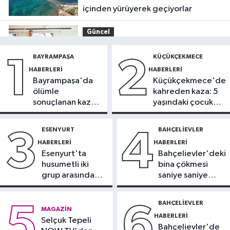
içinden yürüyerek geçiyorlar
Güncel
11:16
‘Geleceğin meslekleri
BAYRAMPAŞA
KÜÇÜKÇEKMECE
1
2
bugünden şekilleniyor’
HABERLERI
HABERLERI
Bayrampaşa'da
Küçükçekmece'de
Sağlık
ölümle
kahreden kaza: 5
10:45
Aşırı sıcakta bakımsız klima
sonuçlanan kaza:
yaşındaki çocuk
yangınlara neden olabilir
Sürücü
yoğun bakımda
gözaltında
ESENYURT
BAHÇELIEVLER
3
4
Spor
HABERLERI
HABERLERI
10:42
TAYK-Eker Olympos Regatta
Esenyurt'ta
Bahçelievler'deki
Yelken Yarışları'nda ilk günün
husumetli iki
bina çökmesi
sonuçları belli oldu
grup arasında
saniye saniye
Kağıthane Haberleri
silahlı kavga
görüntülendi
09:59
Kağıthane’de uyuşturucu
BAHÇELIEVLER
5
6
MAGAZIN
operasyonu
HABERLERI
Selçuk Tepeli
Bahçelievler'de