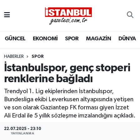
GÜNCEL
Nöbetçi Eczaneler
GÜNCEL
EKONOMİ
SPOR
MAGAZİN
DÜNYA
EKONOMİ
Hava Durumu
İSTANBUL
Trafik Durumu
HABERLER
SPOR
İstanbulspor, genç stoperi
DÜNYA
Süper Lig Puan Durumu ve Fikstür
renklerine bağladı
SPOR
Tüm Manşetler
Trendyol 1. Lig ekiplerinden İstanbulspor,
Bundesliga ekibi Leverkusen altyapısında yetişen
MAGAZİN
Son Dakika Haberleri
ve son olarak Gaziantep FK forması giyen İzzet
Ali Erdal ile 5 yıllık sözleşme imzalandığını açıkladı.
KÜLTÜR SANAT
Haber Arşivi
22.07.2025 - 23:10
YAYINLANMA
SAĞLIK