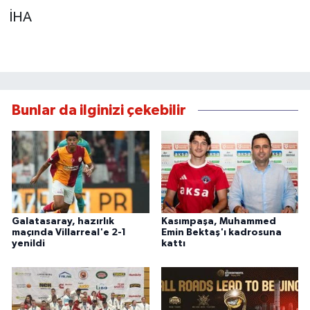
İHA
Bunlar da ilginizi çekebilir
Galatasaray, hazırlık
Kasımpaşa, Muhammed
maçında Villarreal'e 2-1
Emin Bektaş'ı kadrosuna
yenildi
kattı