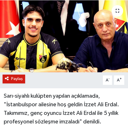
BİLİM VE TEKNOLOJİ
OTOMOBİL
KURUMSAL
Paylaş
-
+
A
A
Sarı-siyahlı kulüpten yapılan açıklamada,
"İstanbulspor ailesine hoş geldin İzzet Ali Erdal.
Takımımız, genç oyuncu İzzet Ali Erdal ile 5 yıllık
profesyonel sözleşme imzaladı" denildi.