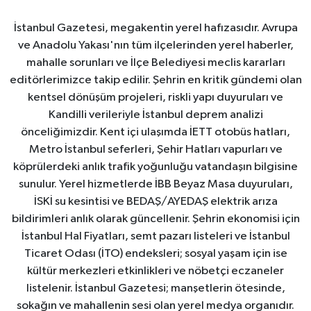
İstanbul Gazetesi, megakentin yerel hafızasıdır. Avrupa
ve Anadolu Yakası'nın tüm ilçelerinden yerel haberler,
mahalle sorunları ve İlçe Belediyesi meclis kararları
editörlerimizce takip edilir. Şehrin en kritik gündemi olan
kentsel dönüşüm projeleri, riskli yapı duyuruları ve
Kandilli verileriyle İstanbul deprem analizi
önceliğimizdir. Kent içi ulaşımda İETT otobüs hatları,
Metro İstanbul seferleri, Şehir Hatları vapurları ve
köprülerdeki anlık trafik yoğunluğu vatandaşın bilgisine
sunulur. Yerel hizmetlerde İBB Beyaz Masa duyuruları,
İSKİ su kesintisi ve BEDAŞ/AYEDAŞ elektrik arıza
bildirimleri anlık olarak güncellenir. Şehrin ekonomisi için
İstanbul Hal Fiyatları, semt pazarı listeleri ve İstanbul
Ticaret Odası (İTO) endeksleri; sosyal yaşam için ise
kültür merkezleri etkinlikleri ve nöbetçi eczaneler
listelenir. İstanbul Gazetesi; manşetlerin ötesinde,
sokağın ve mahallenin sesi olan yerel medya organıdır.