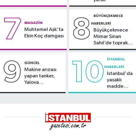
duyurdu
BÜYÜKÇEKMECE
7
8
MAGAZIN
HABERLERI
Muhtemel Aşk'ta
Büyükçekmece
Ekin Koç damgası
Mimar Sinan
Sahil’de toprak
kayması
İSTANBUL
9
10
GÜNCEL
HABERLERI
Makine arızası
İstanbul'da
yapan tanker,
yasaklı
Yalova
madde
Demirleme
operasyonu
Sahası'na alındı