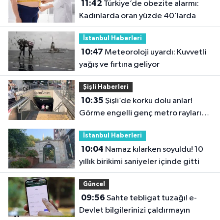
11:42
Türkiye’de obezite alarmı:
Kadınlarda oran yüzde 40’larda
İstanbul Haberleri
10:47
Meteoroloji uyardı: Kuvvetli
yağış ve fırtına geliyor
Şişli Haberleri
10:35
Şişli’de korku dolu anlar!
Görme engelli genç metro raylarına
düştü
İstanbul Haberleri
10:04
Namaz kılarken soyuldu! 10
yıllık birikimi saniyeler içinde gitti
Güncel
09:56
Sahte tebligat tuzağı! e-
Devlet bilgilerinizi çaldırmayın