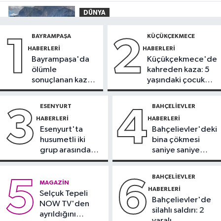
DÜNYA
09:42
Joe Biden’ın kanseri yayıldı:
BAYRAMPAŞA
KÜÇÜKÇEKMECE
1
2
Oğlu Hunter Biden’dan açıklama
HABERLERI
HABERLERI
Bayrampaşa'da
Küçükçekmece'de
Sağlık
ölümle
kahreden kaza: 5
09:38
Uzmanı uyardı: Yulaf sağlıklı
sonuçlanan kaza:
yaşındaki çocuk
ama sınırsız değil
Sürücü
yoğun bakımda
gözaltında
ESENYURT
BAHÇELIEVLER
3
4
Güncel
HABERLERI
HABERLERI
09:28
Trabzon’da Salah heyecanı:
Esenyurt'ta
Bahçelievler'deki
Turizmde hareketlilik başladı
husumetli iki
bina çökmesi
grup arasında
saniye saniye
Sağlık
silahlı kavga
görüntülendi
09:20
Denize girerken dikkat!
BAHÇELIEVLER
5
6
MAGAZIN
Kayalık bölgelerde zehirli tehlike
HABERLERI
Selçuk Tepeli
Bahçelievler'de
NOW TV'den
silahlı saldırı: 2
ayrıldığını
yaralı