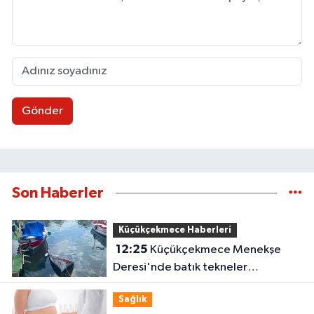
Gönder
Son Haberler
Küçükçekmece Haberleri
12:25
Küçükçekmece Menekşe
Deresi'nde batık tekneler
karabatakların yuvası oldu
Sağlık