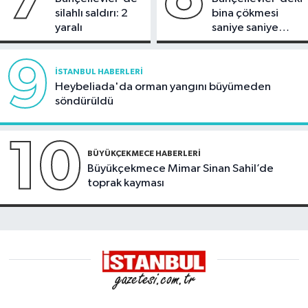
silahlı saldırı: 2
bina çökmesi
yaralı
saniye saniye
görüntülendi
9
İSTANBUL HABERLERI
Heybeliada'da orman yangını büyümeden
söndürüldü
10
BÜYÜKÇEKMECE HABERLERI
Büyükçekmece Mimar Sinan Sahil’de
toprak kayması