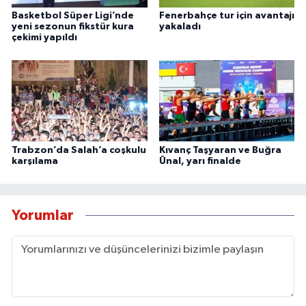
Basketbol Süper Ligi’nde
Fenerbahçe tur için avantajı
yeni sezonun fikstür kura
yakaladı
çekimi yapıldı
Trabzon’da Salah’a coşkulu
Kıvanç Taşyaran ve Buğra
karşılama
Ünal, yarı finalde
Yorumlar