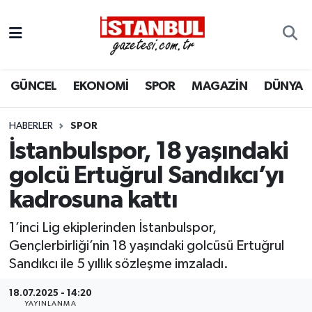
GÜNCEL
Nöbetçi Eczaneler
GÜNCEL
EKONOMİ
SPOR
MAGAZİN
DÜNYA
EKONOMİ
Hava Durumu
İSTANBUL
Trafik Durumu
HABERLER
SPOR
İstanbulspor, 18 yaşındaki
DÜNYA
Süper Lig Puan Durumu ve Fikstür
golcü Ertuğrul Sandıkcı’yı
kadrosuna kattı
SPOR
Tüm Manşetler
1’inci Lig ekiplerinden İstanbulspor,
MAGAZİN
Son Dakika Haberleri
Gençlerbirliği’nin 18 yaşındaki golcüsü Ertuğrul
Sandıkcı ile 5 yıllık sözleşme imzaladı.
KÜLTÜR SANAT
Haber Arşivi
18.07.2025 - 14:20
SAĞLIK
YAYINLANMA