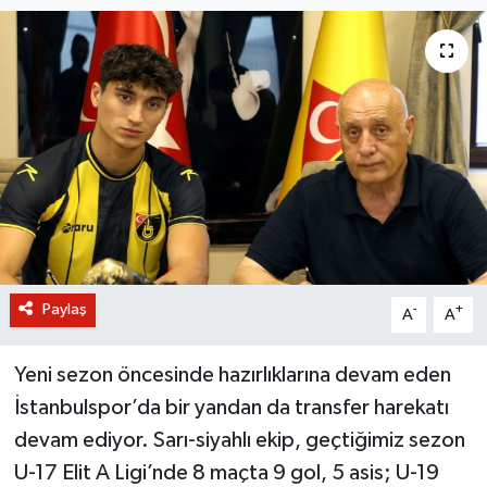
BİLİM VE TEKNOLOJİ
OTOMOBİL
KURUMSAL
Paylaş
-
+
A
A
Yeni sezon öncesinde hazırlıklarına devam eden
İstanbulspor’da bir yandan da transfer harekatı
devam ediyor. Sarı-siyahlı ekip, geçtiğimiz sezon
U-17 Elit A Ligi’nde 8 maçta 9 gol, 5 asis; U-19