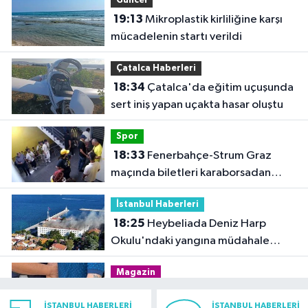
Güncel
19:13
Mikroplastik kirliliğine karşı
mücadelenin startı verildi
Çatalca Haberleri
18:34
Çatalca'da eğitim uçuşunda
sert iniş yapan uçakta hasar oluştu
Spor
18:33
Fenerbahçe-Strum Graz
maçında biletleri karaborsadan
satan 2 şüpheli tutuklandı
İstanbul Haberleri
18:25
Heybeliada Deniz Harp
Okulu'ndaki yangına müdahale
sürüyor
Magazin
17:57
Rapçi Keskin mahkemece
İSTANBUL HABERLERI
İSTANBUL HABERLERI