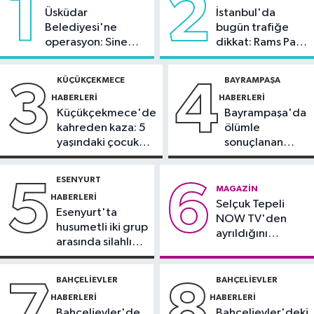
1
2
serbest bırakıldı
Üsküdar
İstanbul'da
Belediyesi'ne
bugün trafiğe
Güncel
operasyon: Sinem
dikkat: Rams Park
17:24
Komşu evindeki ilaçlama
Dedetaş'a
çevresinde bazı
sonrası acı son: 9 yaşındaki çocuk
tutuklama talebi
yollar kapatılacak
KÜÇÜKÇEKMECE
BAYRAMPAŞA
3
4
hayatını kaybetti
HABERLERI
HABERLERI
İstanbul Haberleri
Küçükçekmece'de
Bayrampaşa'da
17:00
İstanbullular serinlemek için
kahreden kaza: 5
ölümle
Caddebostan Sahili'ne akın etti
yaşındaki çocuk
sonuçlanan
yoğun bakımda
kaza: Sürücü
Güncel
gözaltında
ESENYURT
5
6
16:54
Makine arızası yapan tanker,
MAGAZIN
HABERLERI
Selçuk Tepeli
Yalova Demirleme Sahası'na alındı
Esenyurt'ta
NOW TV'den
husumetli iki grup
ayrıldığını
arasında silahlı
duyurdu
kavga
BAHÇELIEVLER
BAHÇELIEVLER
7
8
HABERLERI
HABERLERI
Bahçelievler'de
Bahçelievler'deki