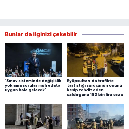
Bunlar da ilginizi çekebilir
'Sınav sisteminde değişiklik
Eyüpsultan'da trafikte
yok ama sorular müfredata
tartıştığı sürücünün önünü
uygun hale gelecek'
kesip tehdit eden
saldırgana 180 bin lira ceza