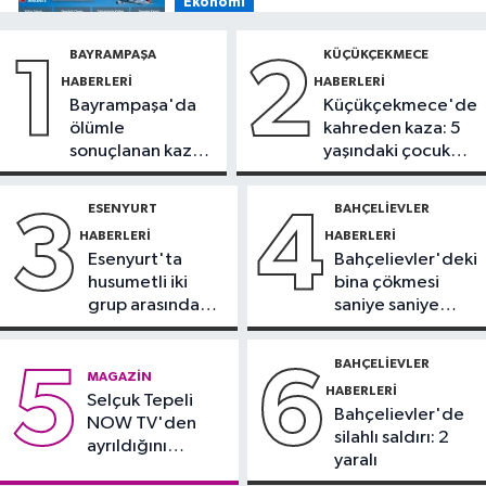
Ekonomi
19:08
THY, temmuz ayında 9,5
BAYRAMPAŞA
KÜÇÜKÇEKMECE
1
2
milyon yolcu taşıdı
HABERLERI
HABERLERI
Bayrampaşa'da
Küçükçekmece'de
Bilim ve Teknoloji
ölümle
kahreden kaza: 5
19:05
Türksat televizyon yayınları
sonuçlanan kaza:
yaşındaki çocuk
yeni nesil uydulara taşınıyor
Sürücü
yoğun bakımda
gözaltında
ESENYURT
BAHÇELIEVLER
3
4
Otomobil
HABERLERI
HABERLERI
19:03
Motosiklet deneyimi denize
Esenyurt'ta
Bahçelievler'deki
taşınacak
husumetli iki
bina çökmesi
grup arasında
saniye saniye
Güncel
silahlı kavga
görüntülendi
19:00
'Çerçeve yasa' teklifi
BAHÇELIEVLER
5
6
MAGAZIN
komisyonda
HABERLERI
Selçuk Tepeli
Bahçelievler'de
NOW TV'den
silahlı saldırı: 2
ayrıldığını
yaralı
duyurdu