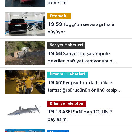
denetimi
Otomobil
19:59
Togg'un servis ağı hızla
büyüyor
Sarıyer Haberleri
19:58
Sarıyer’de şarampole
devrilen hafriyat kamyonunun
şoförü yaralandı
İstanbul Haberleri
19:57
Eyüpsultan'da trafikte
tartıştığı sürücünün önünü kesip
tehdit eden saldırgana 180 bin lira
Bilim ve Teknoloji
ceza
19:13
ASELSAN’dan TOLUN P
paylaşımı