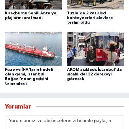
Kireçburnu Sahili Antalya
Tuzla'da 2 katlı işçi
plajlarını aratmadı
konteynerleri alevlere
teslim oldu
Füze ve İHA'ların hedefi
AKOM açıkladı: İstanbul'da
olan gemi, İstanbul
sıcaklıklar 32 dereceyi
Boğazı'ndan geçişini
görecek
tamamladı
Yorumlar