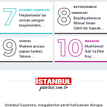
BÜYÜKÇEKMECE
7
8
İSTANBUL HABERLERI
HABERLERI
Heybeliada'da
Büyükçekmece
orman yangını
Mimar Sinan
büyümeden
Sahil’de toprak
söndürüldü
kayması
9
10
GÜNCEL
MAGAZIN
Makine arızası
Muhtemel
yapan tanker,
Aşk'ta Ekin
Yalova
Koç
Demirleme
damgası
Sahası'na alındı
İstanbul Gazetesi, megakentin yerel hafızasıdır. Avrupa