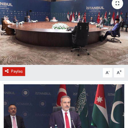
BİLİM VE TEKNOLOJİ
OTOMOBİL
KURUMSAL
Paylaş
-
+
A
A