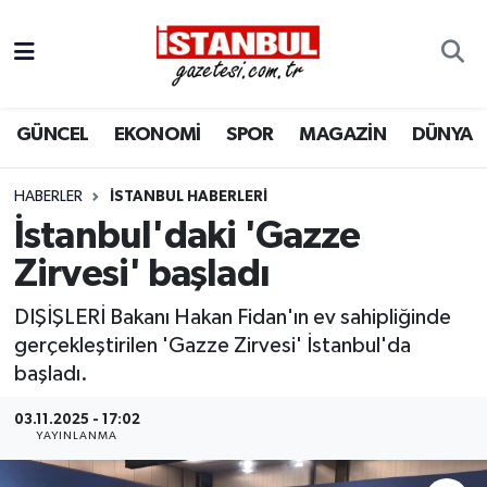
GÜNCEL
Nöbetçi Eczaneler
GÜNCEL
EKONOMİ
SPOR
MAGAZİN
DÜNYA
EKONOMİ
Hava Durumu
İSTANBUL
Trafik Durumu
HABERLER
İSTANBUL HABERLERI
İstanbul'daki 'Gazze
DÜNYA
Süper Lig Puan Durumu ve Fikstür
Zirvesi' başladı
SPOR
Tüm Manşetler
DIŞİŞLERİ Bakanı Hakan Fidan'ın ev sahipliğinde
gerçekleştirilen 'Gazze Zirvesi' İstanbul'da
MAGAZİN
Son Dakika Haberleri
başladı.
KÜLTÜR SANAT
Haber Arşivi
03.11.2025 - 17:02
YAYINLANMA
SAĞLIK