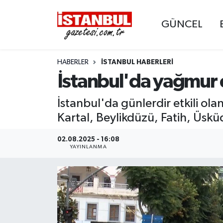
GÜNCEL
GÜNCEL
Nöbetçi Eczaneler
HABERLER
İSTANBUL HABERLERI
EKONOMİ
Hava Durumu
İstanbul'da yağmur e
İSTANBUL
Trafik Durumu
İstanbul'da günlerdir etkili ola
DÜNYA
Süper Lig Puan Durumu ve Fikstür
Kartal, Beylikdüzü, Fatih, Üskü
SPOR
Tüm Manşetler
02.08.2025 - 16:08
YAYINLANMA
MAGAZİN
Son Dakika Haberleri
KÜLTÜR SANAT
Haber Arşivi
SAĞLIK