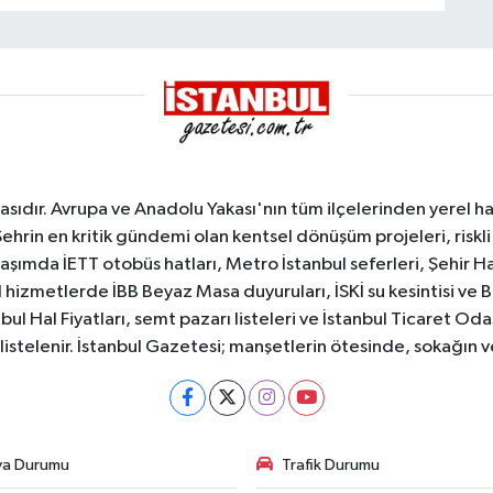
sıdır. Avrupa ve Anadolu Yakası'nın tüm ilçelerinden yerel hab
Şehrin en kritik gündemi olan kentsel dönüşüm projeleri, riskli 
aşımda İETT otobüs hatları, Metro İstanbul seferleri, Şehir Hat
 hizmetlerde İBB Beyaz Masa duyuruları, İSKİ su kesintisi ve 
bul Hal Fiyatları, semt pazarı listeleri ve İstanbul Ticaret Odas
listelenir. İstanbul Gazetesi; manşetlerin ötesinde, sokağın 
va Durumu
Trafik Durumu