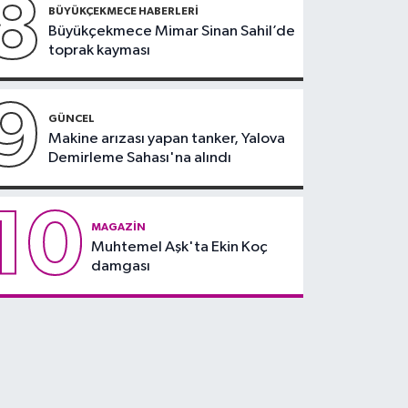
8
BÜYÜKÇEKMECE HABERLERI
Büyükçekmece Mimar Sinan Sahil’de
toprak kayması
9
GÜNCEL
Makine arızası yapan tanker, Yalova
Demirleme Sahası'na alındı
10
MAGAZIN
Muhtemel Aşk'ta Ekin Koç
damgası