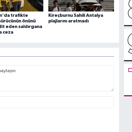
n'da trafikte
Kireçburnu Sahili Antalya
 sürücünün önünü
plajlarını aratmadı
dit eden saldırgana
ra ceza