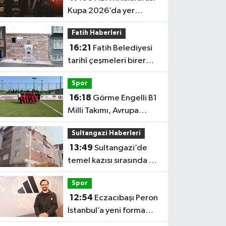
Kupa 2026’da yer
alacak takımlar belli
Fatih Haberleri
oldu
16:21
Fatih Belediyesi
tarihî çeşmeleri birer
birer ayağa kaldırıyor
Spor
16:18
Görme Engelli B1
Milli Takımı, Avrupa
Şampiyonası'na Riva'da
Sultangazi Haberleri
hazırlanıyor
13:49
Sultangazi’de
temel kazısı sırasında 2
bina tahliye edildi
Spor
12:54
Eczacıbaşı Peron
İstanbul’a yeni forma
sponsoru