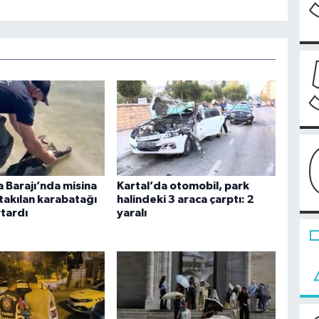
 Barajı’nda misina
Kartal’da otomobil, park
takılan karabatağı
halindeki 3 araca çarptı: 2
rtardı
yaralı