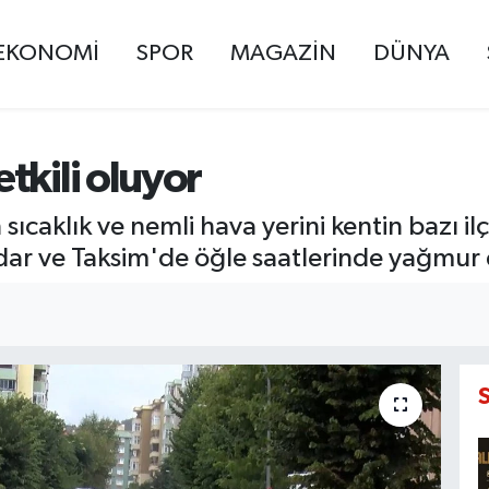
EKONOMİ
SPOR
MAGAZİN
DÜNYA
tkili oluyor
n sıcaklık ve nemli hava yerini kentin bazı i
dar ve Taksim'de öğle saatlerinde yağmur e