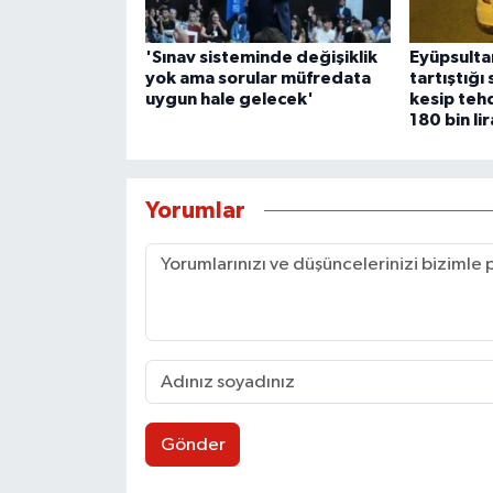
'Sınav sisteminde değişiklik
Eyüpsulta
yok ama sorular müfredata
tartıştığı
uygun hale gelecek'
kesip teh
180 bin li
Yorumlar
Gönder