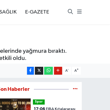
SAĞLIK
E-GAZETE
lçelerinde yağmura bıraktı.
tkili oldu.
-
+
A
A
Son Haberler
Spor
17:06
FIBA Kıtalararası