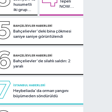
Tepeli
denizin içinden
husumetli
NOW
yürüyerek geçiyorlar
iki grup
TV'den
arasında
ayrıldığını
silahlı
5
duyurdu
kavga
BAHÇELIEVLER HABERLERI
Bahçelievler'deki bina çökmesi
saniye saniye görüntülendi
6
BAHÇELIEVLER HABERLERI
Bahçelievler'de silahlı saldırı: 2
yaralı
7
İSTANBUL HABERLERI
Heybeliada'da orman yangını
büyümeden söndürüldü