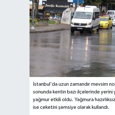
BİLİM VE TEKNOLOJİ
OTOMOBİL
KURUMSAL
İstanbul'da uzun zamandır mevsim norm
sonunda kentin bazı ilçelerinde yerini
yağmur etkili oldu. Yağmura hazırlıksı
ise ceketini şemsiye olarak kullandı.