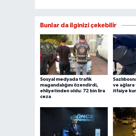
Bunlar da ilginizi çekebilir
Sosyal medyada trafik
Sazlıbosna
magandalığını özendirdi,
ve ağlara 
ehliyetinden oldu: 72 bin lira
itfaiye ku
ceza