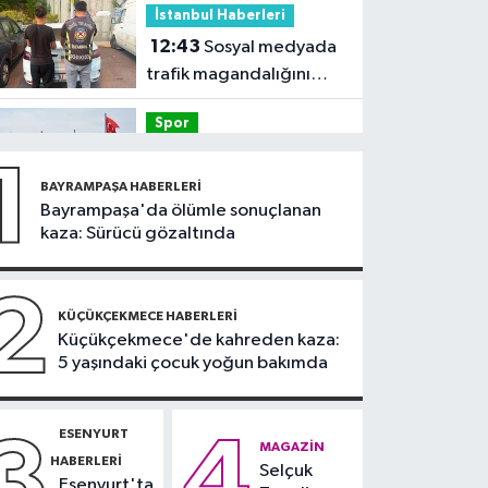
İstanbul Haberleri
12:43
Sosyal medyada
trafik magandalığını
özendirdi, ehliyetinden
Spor
oldu: 72 bin lira ceza
12:42
Trendyol 1.
1
Lig'de günün VAR'ları
BAYRAMPAŞA HABERLERI
açıklandı
Bayrampaşa'da ölümle sonuçlanan
Sağlık
kaza: Sürücü gözaltında
11:47
'Damar
tıkanıklıklarında yeni
2
teknolojiyle uzuv
KÜÇÜKÇEKMECE HABERLERI
Güncel
Küçükçekmece'de kahreden kaza:
kayıpları önleniyor'
5 yaşındaki çocuk yoğun bakımda
11:28
Türkiye'nin en iyi
simitleri listesi İzmitlileri
kızdırdı
ESENYURT
3
4
Güncel
MAGAZIN
HABERLERI
Selçuk
11:22
Adadan, adaya
Esenyurt'ta