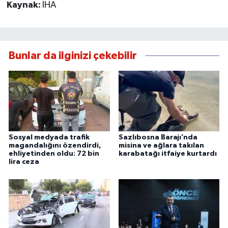
Kaynak:
İHA
Bunlar da ilginizi çekebilir
Sosyal medyada trafik
Sazlıbosna Barajı’nda
magandalığını özendirdi,
misina ve ağlara takılan
ehliyetinden oldu: 72 bin
karabatağı itfaiye kurtardı
lira ceza