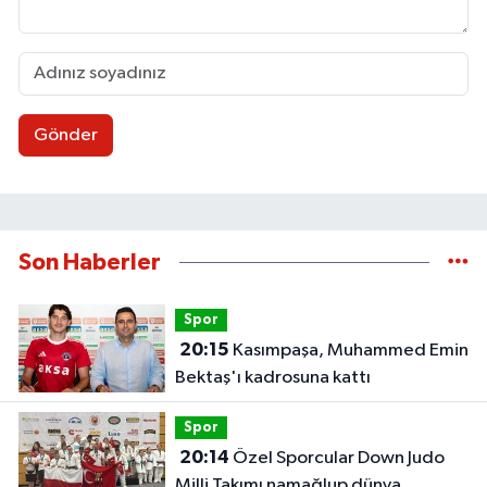
Gönder
Son Haberler
Spor
20:15
Kasımpaşa, Muhammed Emin
Bektaş'ı kadrosuna kattı
Spor
20:14
Özel Sporcular Down Judo
Milli Takımı namağlup dünya