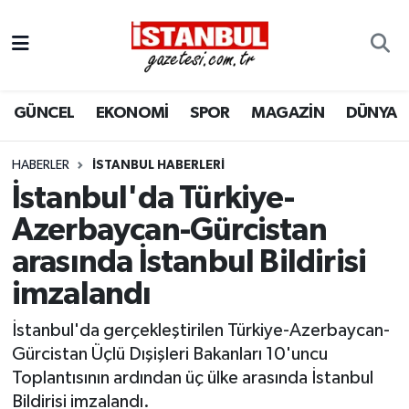
GÜNCEL
Nöbetçi Eczaneler
GÜNCEL
EKONOMİ
SPOR
MAGAZİN
DÜNYA
EKONOMİ
Hava Durumu
İSTANBUL
Trafik Durumu
HABERLER
İSTANBUL HABERLERI
İstanbul'da Türkiye-
DÜNYA
Süper Lig Puan Durumu ve Fikstür
Azerbaycan-Gürcistan
arasında İstanbul Bildirisi
SPOR
Tüm Manşetler
imzalandı
MAGAZİN
Son Dakika Haberleri
İstanbul'da gerçekleştirilen Türkiye-Azerbaycan-
KÜLTÜR SANAT
Haber Arşivi
Gürcistan Üçlü Dışişleri Bakanları 10'uncu
Toplantısının ardından üç ülke arasında İstanbul
SAĞLIK
Bildirisi imzalandı.