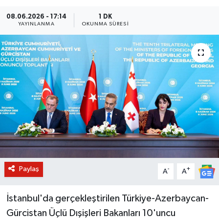
BİLİM VE TEKNOLOJİ
08.06.2026 - 17:14
1 DK
YAYINLANMA
OKUNMA SÜRESI
OTOMOBİL
KURUMSAL
Paylaş
-
+
A
A
İstanbul'da gerçekleştirilen Türkiye-Azerbaycan-
Gürcistan Üçlü Dışişleri Bakanları 10'uncu