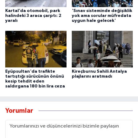
Kartal’da otomobil, park
'Sınav sisteminde değişiklik
halindeki 3 araca çarptı: 2
yok ama sorular müfredata
yaralı
uygun hale gelecek'
Eyüpsultan'da trafikte
Kireçburnu Sahili Antalya
tartıştığı sürücünün önünü
plajlarını aratmadı
kesip tehdit eden
saldırgana 180 bin lira ceza
Yorumlar