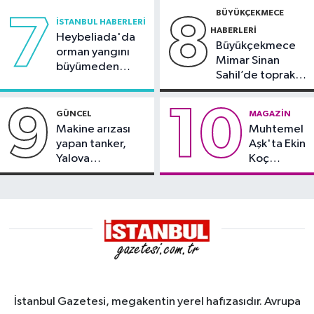
BÜYÜKÇEKMECE
7
8
İSTANBUL HABERLERI
HABERLERI
Heybeliada'da
Büyükçekmece
orman yangını
Mimar Sinan
büyümeden
Sahil’de toprak
söndürüldü
kayması
9
10
GÜNCEL
MAGAZIN
Makine arızası
Muhtemel
yapan tanker,
Aşk'ta Ekin
Yalova
Koç
Demirleme
damgası
Sahası'na alındı
İstanbul Gazetesi, megakentin yerel hafızasıdır. Avrupa