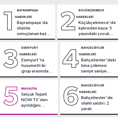
12:54
Eczacıbaşı Peron İstanbul’a
BAYRAMPAŞA
KÜÇÜKÇEKMECE
1
2
yeni forma sponsoru
HABERLERI
HABERLERI
Bayrampaşa'da
Küçükçekmece'de
İstanbul Haberleri
ölümle
kahreden kaza: 5
12:43
Sosyal medyada trafik
sonuçlanan kaza:
yaşındaki çocuk
magandalığını özendirdi,
Sürücü
yoğun bakımda
ehliyetinden oldu: 72 bin lira ceza
gözaltında
ESENYURT
BAHÇELIEVLER
3
4
Spor
HABERLERI
HABERLERI
12:42
Trendyol 1. Lig'de günün
Esenyurt'ta
Bahçelievler'deki
VAR'ları açıklandı
husumetli iki
bina çökmesi
grup arasında
saniye saniye
Sağlık
silahlı kavga
görüntülendi
11:47
'Damar tıkanıklıklarında yeni
BAHÇELIEVLER
5
6
MAGAZIN
teknolojiyle uzuv kayıpları önleniyor'
HABERLERI
Selçuk Tepeli
Bahçelievler'de
NOW TV'den
silahlı saldırı: 2
ayrıldığını
yaralı
duyurdu