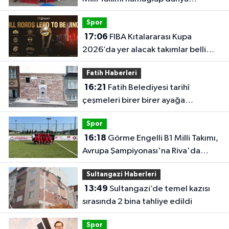
şampiyonu
Spor
17:06
FIBA Kıtalararası Kupa
2026’da yer alacak takımlar belli
oldu
Fatih Haberleri
16:21
Fatih Belediyesi tarihî
çeşmeleri birer birer ayağa
kaldırıyor
Spor
16:18
Görme Engelli B1 Milli Takımı,
Avrupa Şampiyonası'na Riva'da
hazırlanıyor
Sultangazi Haberleri
13:49
Sultangazi’de temel kazısı
sırasında 2 bina tahliye edildi
Spor