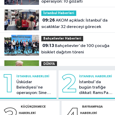
operasyon: 10 gözaltı
İstanbul Haberleri
09:26
AKOM açıkladı: İstanbul'da
sıcaklıklar 32 dereceyi görecek
Bahçelievler Haberleri
09:13
Bahçelievler'de 100 çocuğa
bisiklet dağıtım töreni
DÜNYA
09:02
Trump'tan doğumla
1
2
İSTANBUL HABERLERI
İSTANBUL HABERLERI
vatandaşlığa yeni kısıtlama kararı
Üsküdar
İstanbul'da
Belediyesi'ne
bugün trafiğe
İstanbul Haberleri
operasyon: Sinem
dikkat: Rams Park
01:36
Kartal'da minibüs yangını:
Dedetaş'a
çevresinde bazı
Peş peşe patlamalar paniğe neden
tutuklama talebi
yollar kapatılacak
KÜÇÜKÇEKMECE
BAYRAMPAŞA
oldu
HABERLERI
HABERLERI
Güncel