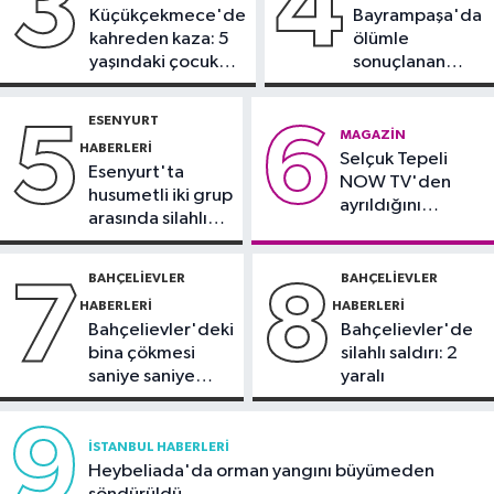
3
4
Küçükçekmece'de
Bayrampaşa'da
21:48
Cumhurbaşkanı Erdoğan,
kahreden kaza: 5
ölümle
Suudi Arabistan'ı ziyaret edecek
yaşındaki çocuk
sonuçlanan
yoğun bakımda
kaza: Sürücü
Spor
gözaltında
ESENYURT
5
6
21:42
Beşiktaş Kadın Futbol Takımı,
MAGAZIN
HABERLERI
Selçuk Tepeli
hazırlık maçında FOMGET'i 3-1
Esenyurt'ta
NOW TV'den
mağlup etti
husumetli iki grup
ayrıldığını
arasında silahlı
duyurdu
kavga
BAHÇELIEVLER
BAHÇELIEVLER
7
8
HABERLERI
HABERLERI
Bahçelievler'deki
Bahçelievler'de
bina çökmesi
silahlı saldırı: 2
saniye saniye
yaralı
görüntülendi
9
İSTANBUL HABERLERI
Heybeliada'da orman yangını büyümeden