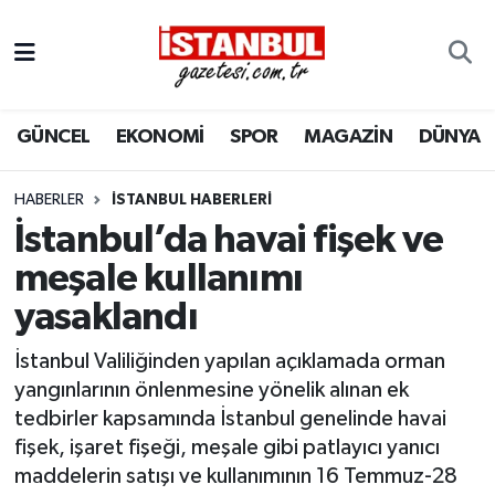
GÜNCEL
Nöbetçi Eczaneler
GÜNCEL
EKONOMİ
SPOR
MAGAZİN
DÜNYA
EKONOMİ
Hava Durumu
İSTANBUL
Trafik Durumu
HABERLER
İSTANBUL HABERLERI
İstanbul’da havai fişek ve
DÜNYA
Süper Lig Puan Durumu ve Fikstür
meşale kullanımı
yasaklandı
SPOR
Tüm Manşetler
İstanbul Valiliğinden yapılan açıklamada orman
MAGAZİN
Son Dakika Haberleri
yangınlarının önlenmesine yönelik alınan ek
tedbirler kapsamında İstanbul genelinde havai
KÜLTÜR SANAT
Haber Arşivi
fişek, işaret fişeği, meşale gibi patlayıcı yanıcı
maddelerin satışı ve kullanımının 16 Temmuz-28
SAĞLIK