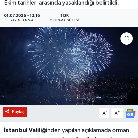
Ekim tarihleri arasında yasaklandığı belirtildi.
BİLİM VE TEKNOLOJİ
01.07.2026 - 13:16
1 DK
YAYINLANMA
OKUNMA SÜRESI
OTOMOBİL
KURUMSAL
Paylaş
-
+
A
A
İstanbul Valiliği
nden yapılan açıklamada orman