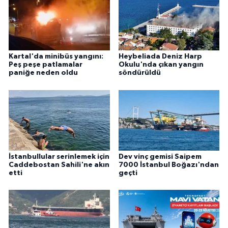
Kartal'da minibüs yangını:
Heybeliada Deniz Harp
Peş peşe patlamalar
Okulu'nda çıkan yangın
paniğe neden oldu
söndürüldü
İstanbullular serinlemek için
Dev vinç gemisi Saipem
Caddebostan Sahili'ne akın
7000 İstanbul Boğazı'ndan
etti
geçti