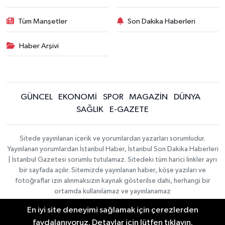
Tüm Manşetler
Son Dakika Haberleri
Haber Arşivi
GÜNCEL
EKONOMİ
SPOR
MAGAZİN
DÜNYA
SAĞLIK
E-GAZETE
Sitede yayınlanan içerik ve yorumlardan yazarları sorumludur.
Yayınlanan yorumlardan İstanbul Haber, İstanbul Son Dakika Haberleri
| İstanbul Gazetesi sorumlu tutulamaz. Sitedeki tüm harici linkler ayrı
bir sayfada açılır. Sitemizde yayınlanan haber, köşe yazıları ve
fotoğraflar izin alınmaksızın kaynak gösterilse dahi, herhangi bir
ortamda kullanılamaz ve yayınlanamaz
En iyi site deneyimi sağlamak için çerezlerden
İletişim
Künye
faydalanıyoruz. Detaylar için lütfen tıklayın.
Haber Yazılımı:
TE Bilişim
|