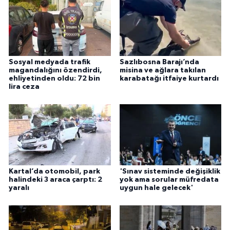
Sosyal medyada trafik
Sazlıbosna Barajı’nda
magandalığını özendirdi,
misina ve ağlara takılan
ehliyetinden oldu: 72 bin
karabatağı itfaiye kurtardı
lira ceza
Kartal’da otomobil, park
'Sınav sisteminde değişiklik
halindeki 3 araca çarptı: 2
yok ama sorular müfredata
yaralı
uygun hale gelecek'