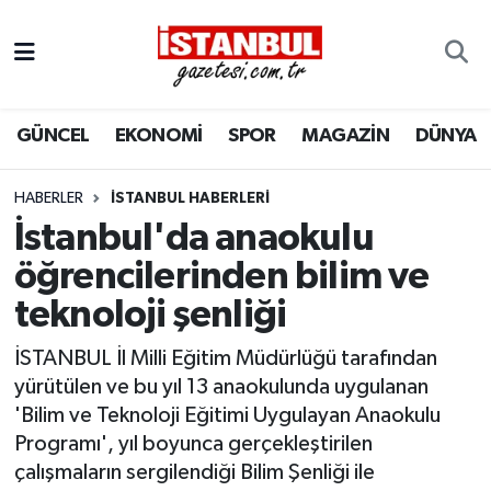
GÜNCEL
Nöbetçi Eczaneler
GÜNCEL
EKONOMİ
SPOR
MAGAZİN
DÜNYA
EKONOMİ
Hava Durumu
İSTANBUL
Trafik Durumu
HABERLER
İSTANBUL HABERLERI
İstanbul'da anaokulu
DÜNYA
Süper Lig Puan Durumu ve Fikstür
öğrencilerinden bilim ve
teknoloji şenliği
SPOR
Tüm Manşetler
İSTANBUL İl Milli Eğitim Müdürlüğü tarafından
MAGAZİN
Son Dakika Haberleri
yürütülen ve bu yıl 13 anaokulunda uygulanan
'Bilim ve Teknoloji Eğitimi Uygulayan Anaokulu
KÜLTÜR SANAT
Haber Arşivi
Programı', yıl boyunca gerçekleştirilen
çalışmaların sergilendiği Bilim Şenliği ile
SAĞLIK