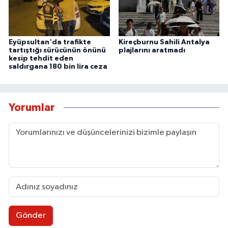
Eyüpsultan'da trafikte
Kireçburnu Sahili Antalya
tartıştığı sürücünün önünü
plajlarını aratmadı
kesip tehdit eden
saldırgana 180 bin lira ceza
Yorumlar
Gönder