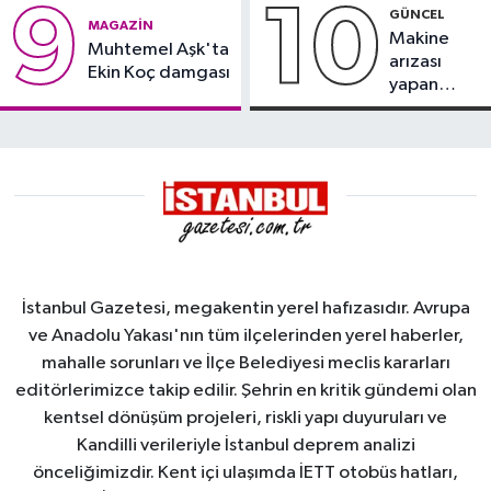
9
10
GÜNCEL
MAGAZIN
Makine
Muhtemel Aşk'ta
arızası
Ekin Koç damgası
yapan
tanker,
Yalova
Demirleme
Sahası'na
alındı
İstanbul Gazetesi, megakentin yerel hafızasıdır. Avrupa
ve Anadolu Yakası'nın tüm ilçelerinden yerel haberler,
mahalle sorunları ve İlçe Belediyesi meclis kararları
editörlerimizce takip edilir. Şehrin en kritik gündemi olan
kentsel dönüşüm projeleri, riskli yapı duyuruları ve
Kandilli verileriyle İstanbul deprem analizi
önceliğimizdir. Kent içi ulaşımda İETT otobüs hatları,