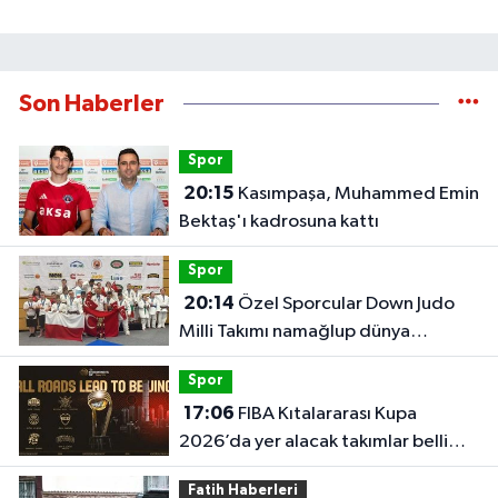
Son Haberler
Spor
20:15
Kasımpaşa, Muhammed Emin
Bektaş'ı kadrosuna kattı
Spor
20:14
Özel Sporcular Down Judo
Milli Takımı namağlup dünya
şampiyonu
Spor
17:06
FIBA Kıtalararası Kupa
2026’da yer alacak takımlar belli
oldu
Fatih Haberleri