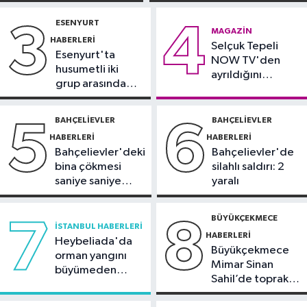
Sürücü
yoğun bakımda
ehliyetinden oldu: 72 bin lira ceza
gözaltında
ESENYURT
3
4
Spor
MAGAZIN
HABERLERI
12:42
Selçuk Tepeli
Trendyol 1. Lig'de günün
Esenyurt'ta
NOW TV'den
VAR'ları açıklandı
husumetli iki
ayrıldığını
grup arasında
duyurdu
Sağlık
silahlı kavga
11:47
'Damar tıkanıklıklarında yeni
BAHÇELIEVLER
BAHÇELIEVLER
5
6
teknolojiyle uzuv kayıpları önleniyor'
HABERLERI
HABERLERI
Bahçelievler'deki
Bahçelievler'de
bina çökmesi
silahlı saldırı: 2
saniye saniye
yaralı
görüntülendi
BÜYÜKÇEKMECE
7
8
İSTANBUL HABERLERI
HABERLERI
Heybeliada'da
Büyükçekmece
orman yangını
Mimar Sinan
büyümeden
Sahil’de toprak
söndürüldü
kayması