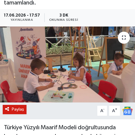
tamamlandı.
BİLİM VE TEKNOLOJİ
17.06.2026 - 17:57
3 DK
YAYINLANMA
OKUNMA SÜRESI
OTOMOBİL
KURUMSAL
Paylaş
-
+
A
A
Türkiye Yüzyılı Maarif Modeli doğrultusunda