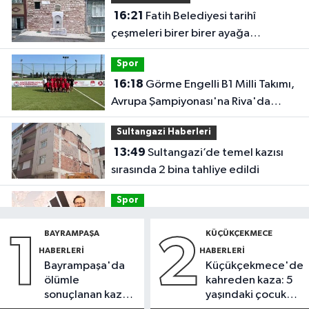
16:21
Fatih Belediyesi tarihî
çeşmeleri birer birer ayağa
kaldırıyor
Spor
16:18
Görme Engelli B1 Milli Takımı,
Avrupa Şampiyonası'na Riva'da
hazırlanıyor
Sultangazi Haberleri
13:49
Sultangazi’de temel kazısı
sırasında 2 bina tahliye edildi
Spor
12:54
Eczacıbaşı Peron İstanbul’a
BAYRAMPAŞA
KÜÇÜKÇEKMECE
1
2
yeni forma sponsoru
HABERLERI
HABERLERI
Bayrampaşa'da
Küçükçekmece'de
İstanbul Haberleri
ölümle
kahreden kaza: 5
12:43
Sosyal medyada trafik
sonuçlanan kaza:
yaşındaki çocuk
magandalığını özendirdi,