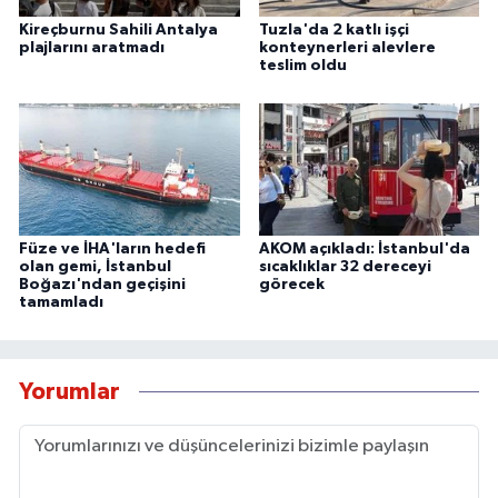
Kireçburnu Sahili Antalya
Tuzla'da 2 katlı işçi
plajlarını aratmadı
konteynerleri alevlere
teslim oldu
Füze ve İHA'ların hedefi
AKOM açıkladı: İstanbul'da
olan gemi, İstanbul
sıcaklıklar 32 dereceyi
Boğazı'ndan geçişini
görecek
tamamladı
Yorumlar