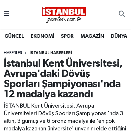
GÜNCEL
Nöbetçi Eczaneler
GÜNCEL
EKONOMİ
SPOR
MAGAZİN
DÜNYA
EKONOMİ
Hava Durumu
İSTANBUL
Trafik Durumu
HABERLER
İSTANBUL HABERLERI
İstanbul Kent Üniversitesi,
DÜNYA
Süper Lig Puan Durumu ve Fikstür
Avrupa'daki Dövüş
Sporları Şampiyonası'nda
SPOR
Tüm Manşetler
12 madalya kazandı
MAGAZİN
Son Dakika Haberleri
İSTANBUL Kent Üniversitesi, Avrupa
KÜLTÜR SANAT
Haber Arşivi
Üniversiteleri Dövüş Sporları Şampiyonası'nda 3
altın, 3 gümüş ve 6 bronz madalya ile 'en çok
SAĞLIK
madalya kazanan üniversite' ünvanını elde ettiğini