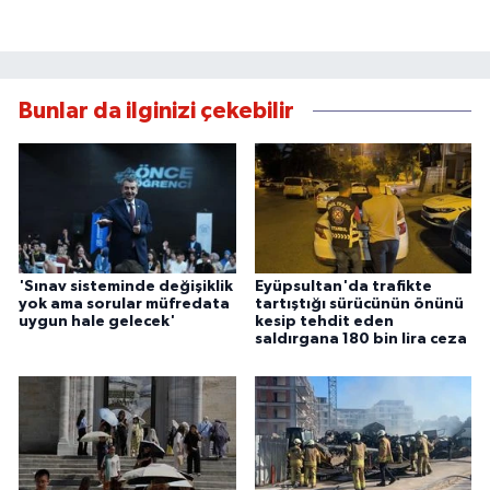
Bunlar da ilginizi çekebilir
'Sınav sisteminde değişiklik
Eyüpsultan'da trafikte
yok ama sorular müfredata
tartıştığı sürücünün önünü
uygun hale gelecek'
kesip tehdit eden
saldırgana 180 bin lira ceza