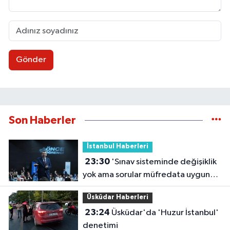
Gönder
Son Haberler
İstanbul Haberleri
23:30
'Sınav sisteminde değişiklik
yok ama sorular müfredata uygun
hale gelecek'
Üsküdar Haberleri
23:24
Üsküdar'da 'Huzur İstanbul'
denetimi