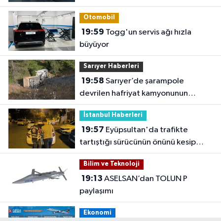
Otomobil
19:59
Togg'un servis ağı hızla
büyüyor
Sarıyer Haberleri
19:58
Sarıyer’de şarampole
devrilen hafriyat kamyonunun
şoförü yaralandı
İstanbul Haberleri
19:57
Eyüpsultan'da trafikte
tartıştığı sürücünün önünü kesip
tehdit eden saldırgana 180 bin lira
Bilim ve Teknoloji
ceza
19:13
ASELSAN’dan TOLUN P
paylaşımı
Ekonomi