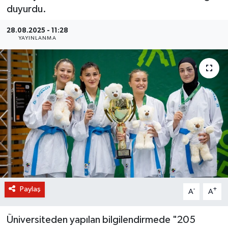
duyurdu.
BİLİM VE TEKNOLOJİ
28.08.2025 - 11:28
YAYINLANMA
OTOMOBİL
KURUMSAL
Paylaş
-
+
A
A
Üniversiteden yapılan bilgilendirmede "205