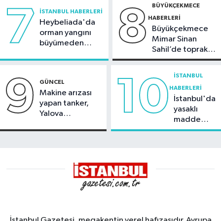
BÜYÜKÇEKMECE
7
8
İSTANBUL HABERLERI
HABERLERI
Heybeliada'da
Büyükçekmece
orman yangını
Mimar Sinan
büyümeden
Sahil’de toprak
söndürüldü
kayması
İSTANBUL
9
10
GÜNCEL
HABERLERI
Makine arızası
İstanbul'da
yapan tanker,
yasaklı
Yalova
madde
Demirleme
operasyonu
Sahası'na alındı
İstanbul Gazetesi, megakentin yerel hafızasıdır. Avrupa