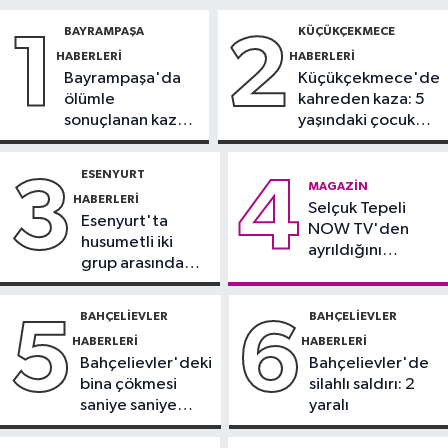
19:08
THY, temmuz ayında 9,5
BAYRAMPAŞA
KÜÇÜKÇEKMECE
1
2
milyon yolcu taşıdı
HABERLERI
HABERLERI
Bayrampaşa'da
Küçükçekmece'de
Bilim ve Teknoloji
ölümle
kahreden kaza: 5
19:05
Türksat televizyon yayınları
sonuçlanan kaza:
yaşındaki çocuk
yeni nesil uydulara taşınıyor
Sürücü
yoğun bakımda
gözaltında
ESENYURT
3
4
Otomobil
MAGAZIN
HABERLERI
19:03
Selçuk Tepeli
Motosiklet deneyimi denize
Esenyurt'ta
NOW TV'den
taşınacak
husumetli iki
ayrıldığını
grup arasında
duyurdu
Güncel
silahlı kavga
19:00
'Çerçeve yasa' teklifi
BAHÇELIEVLER
BAHÇELIEVLER
5
6
komisyonda
HABERLERI
HABERLERI
Bahçelievler'deki
Bahçelievler'de
bina çökmesi
silahlı saldırı: 2
saniye saniye
yaralı
görüntülendi