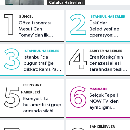
Çatalca Haberleri
20:34
Çatalca'da lastik yüklü TIR'ın
1
2
GÜNCEL
İSTANBUL HABERLERI
dorsesi yandı; alevler tarım arazisine
Gözaltı sonrası
Üsküdar
sıçradı
Mesut Can
Belediyesi'ne
Güncel
Tomay'dan ilk
operasyon:
20:31
İletişim Başkanı Duran:
açıklama
Sinem Dedetaş'a
"Kanun Teklifi, iç cephemizi daha da
tutuklama talebi
3
4
İSTANBUL HABERLERI
SARIYER HABERLERI
güçlendirecek"
İstanbul'da
Eren Kaşıkçı'nın
Spor
bugün trafiğe
cenazesi ailesi
20:28
Kıvanç Taşyaran ve Buğra
dikkat: Rams Park
tarafından teslim
Ünal, yarı finalde
çevresinde bazı
alındı
yollar kapatılacak
ESENYURT
5
6
Spor
MAGAZIN
HABERLERI
Selçuk Tepeli
18:42
TAYK - Eker Olympos Regatta
Esenyurt'ta
NOW TV'den
için geri sayım başladı
husumetli iki grup
ayrıldığını
arasında silahlı
duyurdu
kavga
BAHÇELIEVLER