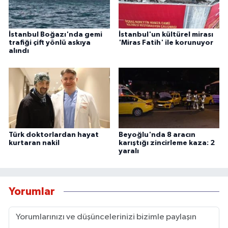
İstanbul Boğazı'nda gemi
İstanbul'un kültürel mirası
trafiği çift yönlü askıya
'Miras Fatih' ile korunuyor
alındı
Türk doktorlardan hayat
Beyoğlu'nda 8 aracın
kurtaran nakil
karıştığı zincirleme kaza: 2
yaralı
Yorumlar