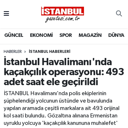
GÜNCEL
Nöbetçi Eczaneler
GÜNCEL
EKONOMİ
SPOR
MAGAZİN
DÜNYA
EKONOMİ
Hava Durumu
İSTANBUL
Trafik Durumu
HABERLER
İSTANBUL HABERLERI
İstanbul Havalimanı'nda
DÜNYA
Süper Lig Puan Durumu ve Fikstür
kaçakçılık operasyonu: 493
adet saat ele geçirildi
SPOR
Tüm Manşetler
İSTANBUL Havalimanı'nda polis ekiplerinin
MAGAZİN
Son Dakika Haberleri
şüphelendiği yolcunun üstünde ve bavulunda
yapılan aramada çeşitli markalara ait 493 orijinal
KÜLTÜR SANAT
Haber Arşivi
kol saati bulundu. Gözaltına alınana Ermenistan
uyruklu yolcuya 'kaçakçılık kanununa muhalefet'
SAĞLIK