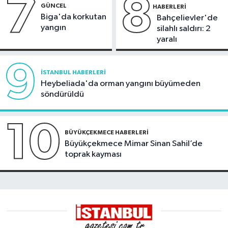
7
8
GÜNCEL
HABERLERI
Biga'da korkutan
Bahçelievler'de
yangın
silahlı saldırı: 2
yaralı
9
İSTANBUL HABERLERI
Heybeliada'da orman yangını büyümeden
söndürüldü
10
BÜYÜKÇEKMECE HABERLERI
Büyükçekmece Mimar Sinan Sahil’de
toprak kayması