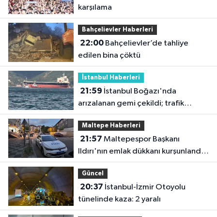
karşılama
Bahçelievler Haberleri
22:00
Bahçelievler’de tahliye
edilen bina çöktü
İstanbul Haberleri
21:59
İstanbul Boğazı'nda
arızalanan gemi çekildi; trafik
yeniden açıldı
Maltepe Haberleri
21:57
Maltepespor Başkanı
Ildırı'nın emlak dükkanı kurşunlandı:
1 yaralı
Güncel
20:37
İstanbul-İzmir Otoyolu
tünelinde kaza: 2 yaralı