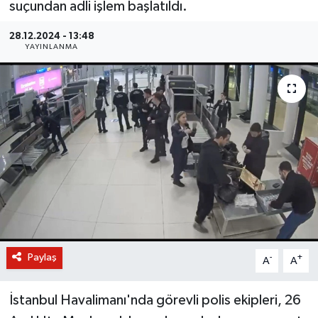
suçundan adli işlem başlatıldı.
BİLİM VE TEKNOLOJİ
28.12.2024 - 13:48
YAYINLANMA
OTOMOBİL
KURUMSAL
Paylaş
-
+
A
A
İstanbul Havalimanı'nda görevli polis ekipleri, 26