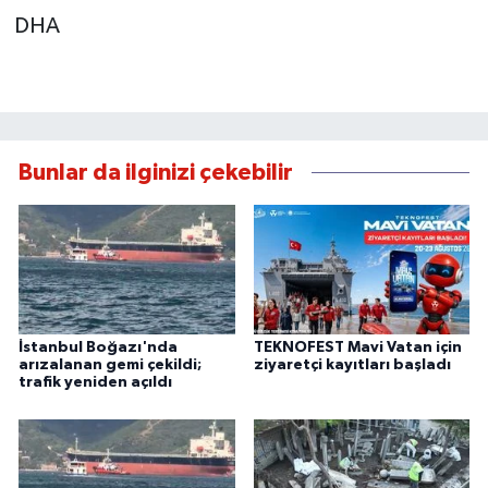
DHA
Bunlar da ilginizi çekebilir
İstanbul Boğazı'nda
TEKNOFEST Mavi Vatan için
arızalanan gemi çekildi;
ziyaretçi kayıtları başladı
trafik yeniden açıldı