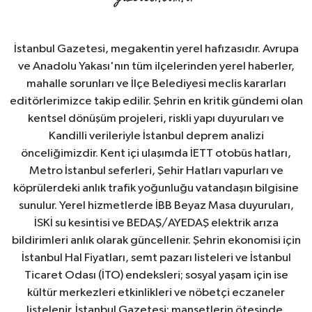
İstanbul Gazetesi, megakentin yerel hafızasıdır. Avrupa
ve Anadolu Yakası'nın tüm ilçelerinden yerel haberler,
mahalle sorunları ve İlçe Belediyesi meclis kararları
editörlerimizce takip edilir. Şehrin en kritik gündemi olan
kentsel dönüşüm projeleri, riskli yapı duyuruları ve
Kandilli verileriyle İstanbul deprem analizi
önceliğimizdir. Kent içi ulaşımda İETT otobüs hatları,
Metro İstanbul seferleri, Şehir Hatları vapurları ve
köprülerdeki anlık trafik yoğunluğu vatandaşın bilgisine
sunulur. Yerel hizmetlerde İBB Beyaz Masa duyuruları,
İSKİ su kesintisi ve BEDAŞ/AYEDAŞ elektrik arıza
bildirimleri anlık olarak güncellenir. Şehrin ekonomisi için
İstanbul Hal Fiyatları, semt pazarı listeleri ve İstanbul
Ticaret Odası (İTO) endeksleri; sosyal yaşam için ise
kültür merkezleri etkinlikleri ve nöbetçi eczaneler
listelenir. İstanbul Gazetesi; manşetlerin ötesinde,