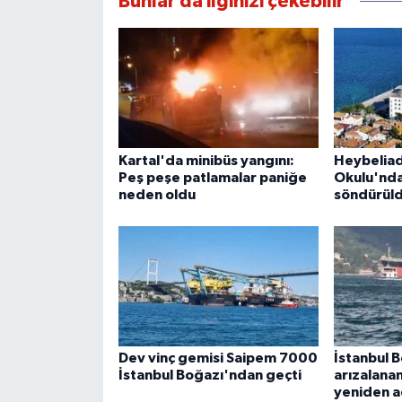
Bunlar da ilginizi çekebilir
Kartal'da minibüs yangını:
Heybeliad
Peş peşe patlamalar paniğe
Okulu'nda
neden oldu
söndürül
Dev vinç gemisi Saipem 7000
İstanbul 
İstanbul Boğazı'ndan geçti
arızalanan
yeniden aç