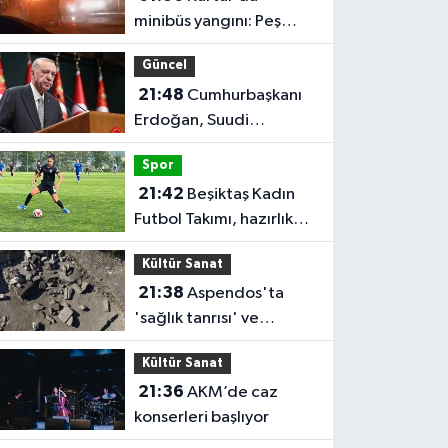
minibüs yangını: Peş
peşe patlamalar paniğe
Güncel
neden oldu
21:48
Cumhurbaşkanı
Erdoğan, Suudi
Arabistan'ı ziyaret
Spor
edecek
21:42
Beşiktaş Kadın
Futbol Takımı, hazırlık
maçında FOMGET'i 3-1
Kültür Sanat
mağlup etti
21:38
Aspendos'ta
'sağlık tanrısı' ve
oğlunun heykeli bulundu
Kültür Sanat
21:36
AKM’de caz
konserleri başlıyor