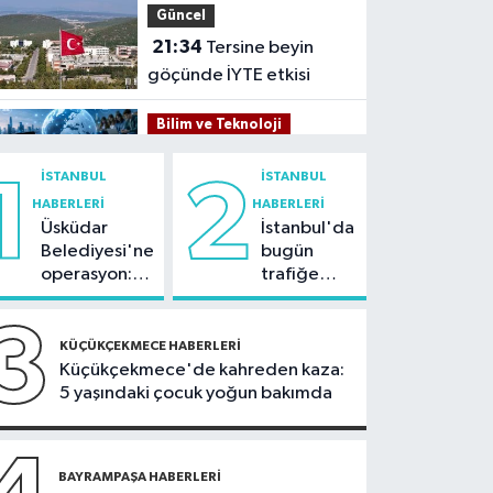
Güncel
21:34
Tersine beyin
göçünde İYTE etkisi
Bilim ve Teknoloji
21:26
İnternet kullanan
İSTANBUL
İSTANBUL
1
2
bireylerin oranı yüzde
HABERLERI
HABERLERI
92,3 oldu
Üsküdar
İstanbul'da
Bilim ve Teknoloji
Belediyesi'ne
bugün
21:23
5G abone sayısı
operasyon:
trafiğe
4 ayda 44,5 milyona
Sinem
dikkat:
ulaştı
Dedetaş'a
Rams Park
3
Kültür Sanat
tutuklama
çevresinde
KÜÇÜKÇEKMECE HABERLERI
talebi
bazı yollar
Küçükçekmece'de kahreden kaza:
21:21
Esenler
kapatılacak
5 yaşındaki çocuk yoğun bakımda
Belediyesi vatandaşları
yazlık sinemada
Sağlık
buluşturuyor
21:17
BAYRAMPAŞA HABERLERI
"Karaciğerim