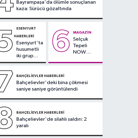
4
Bayrampaşa'da ölümle sonuçlanan
yağlı" demeyin,
kaza: Sürücü gözaltında
önlemini alın
ESENYURT
5
6
MAGAZIN
HABERLERI
Selçuk
Esenyurt'ta
Tepeli
husumetli
NOW
iki grup
TV'den
arasında
ayrıldığını
silahlı
7
duyurdu
kavga
BAHÇELIEVLER HABERLERI
Bahçelievler'deki bina çökmesi
saniye saniye görüntülendi
8
BAHÇELIEVLER HABERLERI
Bahçelievler'de silahlı saldırı: 2
yaralı