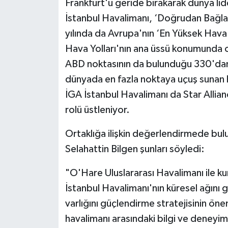
Frankfurt'u geride bırakarak dünya li
İstanbul Havalimanı, ‘Doğrudan Bağlan
yılında da Avrupa'nın ‘En Yüksek Hava
Hava Yolları'nın ana üssü konumunda o
ABD noktasının da bulunduğu 330'dan 
dünyada en fazla noktaya uçuş sunan h
İGA İstanbul Havalimanı da Star Allianc
rolü üstleniyor.
Ortaklığa ilişkin değerlendirmede bu
Selahattin Bilgen şunları söyledi:
"O'Hare Uluslararası Havalimanı ile ku
İstanbul Havalimanı'nın küresel ağını
varlığını güçlendirme stratejisinin önem
havalimanı arasındaki bilgi ve deneyim