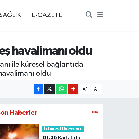
SAĞLIK
E-GAZETE
eş havalimanı oldu
nı ile küresel bağlantıda
havalimanı oldu.
-
+
A
A
Son Haberler
İstanbul Haberleri
01:36
Kartal'da