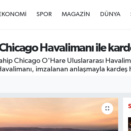
EKONOMİ
SPOR
MAGAZİN
DÜNYA
Chicago Havalimanı ile kard
hip Chicago O'Hare Uluslararası Havalima
 Havalimanı, imzalanan anlaşmayla kardeş 