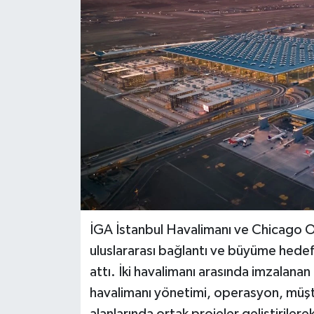
BİLİM VE TEKNOLOJİ
OTOMOBİL
KURUMSAL
İGA İstanbul Havalimanı ve Chicago O
uluslararası bağlantı ve büyüme hedefl
attı. İki havalimanı arasında imzalan
havalimanı yönetimi, operasyon, müşter