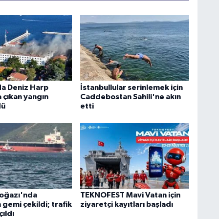
a Deniz Harp
İstanbullular serinlemek için
 çıkan yangın
Caddebostan Sahili'ne akın
dü
etti
Boğazı'nda
TEKNOFEST Mavi Vatan için
 gemi çekildi; trafik
ziyaretçi kayıtları başladı
ıldı