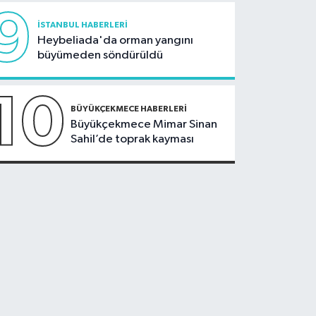
9
İSTANBUL HABERLERI
Heybeliada'da orman yangını
büyümeden söndürüldü
10
BÜYÜKÇEKMECE HABERLERI
Büyükçekmece Mimar Sinan
Sahil’de toprak kayması