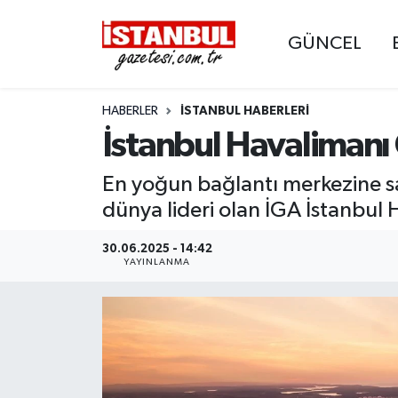
GÜNCEL
GÜNCEL
Nöbetçi Eczaneler
HABERLER
İSTANBUL HABERLERI
EKONOMİ
Hava Durumu
İstanbul Havalimanı 
İSTANBUL
Trafik Durumu
En yoğun bağlantı merkezine sa
DÜNYA
Süper Lig Puan Durumu ve Fikstür
dünya lideri olan İGA İstanbul
SPOR
Tüm Manşetler
30.06.2025 - 14:42
YAYINLANMA
MAGAZİN
Son Dakika Haberleri
KÜLTÜR SANAT
Haber Arşivi
SAĞLIK