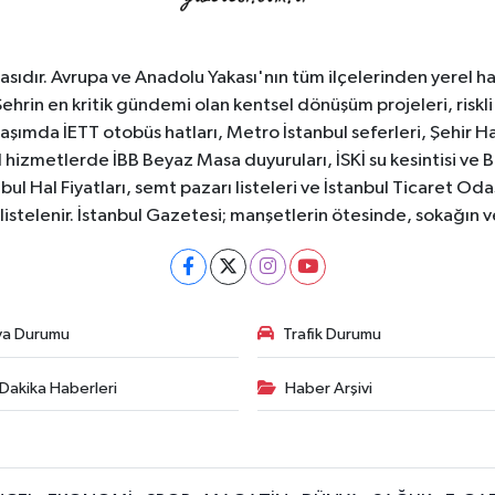
sıdır. Avrupa ve Anadolu Yakası'nın tüm ilçelerinden yerel hab
Şehrin en kritik gündemi olan kentsel dönüşüm projeleri, riskli 
aşımda İETT otobüs hatları, Metro İstanbul seferleri, Şehir Hat
 hizmetlerde İBB Beyaz Masa duyuruları, İSKİ su kesintisi ve 
bul Hal Fiyatları, semt pazarı listeleri ve İstanbul Ticaret Odas
listelenir. İstanbul Gazetesi; manşetlerin ötesinde, sokağın 
va Durumu
Trafik Durumu
Dakika Haberleri
Haber Arşivi