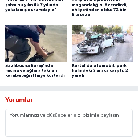
"Yaklaşık 7 bin 500 aranan
Sosyal medyada trafik
şahsı bu yılın ilk 7 yılında
magandalığını özendirdi,
yakalamış durumdayız"
ehliyetinden oldu: 72 bin
lira ceza
Sazlıbosna Barajı’nda
Kartal’da otomobil, park
misina ve ağlara takılan
halindeki 3 araca çarptı: 2
karabatağı itfaiye kurtardı
yaralı
Yorumlar