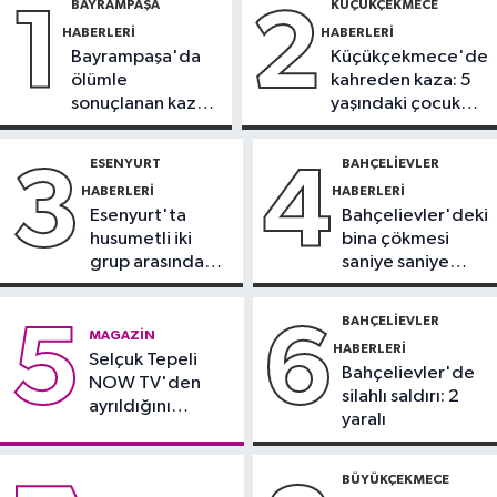
BAYRAMPAŞA
KÜÇÜKÇEKMECE
1
2
ama sınırsız değil
HABERLERI
HABERLERI
Bayrampaşa'da
Küçükçekmece'de
Güncel
ölümle
kahreden kaza: 5
09:28
Trabzon’da Salah heyecanı:
sonuçlanan kaza:
yaşındaki çocuk
Turizmde hareketlilik başladı
Sürücü
yoğun bakımda
gözaltında
ESENYURT
BAHÇELIEVLER
3
4
Sağlık
HABERLERI
HABERLERI
09:20
Denize girerken dikkat!
Esenyurt'ta
Bahçelievler'deki
Kayalık bölgelerde zehirli tehlike
husumetli iki
bina çökmesi
grup arasında
saniye saniye
Güngören Haberleri
silahlı kavga
görüntülendi
09:17
Güngören’de balkonu çöken
BAHÇELIEVLER
5
6
MAGAZIN
5 katlı bina tahliye edildi
HABERLERI
Selçuk Tepeli
Bahçelievler'de
NOW TV'den
silahlı saldırı: 2
ayrıldığını
yaralı
duyurdu
BÜYÜKÇEKMECE