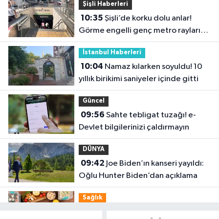
Şişli Haberleri
10:35
Şişli’de korku dolu anlar!
Görme engelli genç metro raylarına
düştü
İstanbul Haberleri
10:04
Namaz kılarken soyuldu! 10
yıllık birikimi saniyeler içinde gitti
Güncel
09:56
Sahte tebligat tuzağı! e-
Devlet bilgilerinizi çaldırmayın
DÜNYA
09:42
Joe Biden’ın kanseri yayıldı:
Oğlu Hunter Biden’dan açıklama
Sağlık
09:38
Uzmanı uyardı: Yulaf sağlıklı