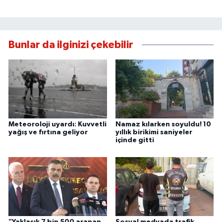
Bunlar da ilginizi çekebilir
Meteoroloji uyardı: Kuvvetli
Namaz kılarken soyuldu! 10
yağış ve fırtına geliyor
yıllık birikimi saniyeler
içinde gitti