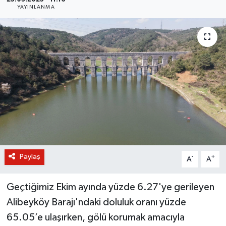
YAYINLANMA
BİLİM VE TEKNOLOJİ
OTOMOBİL
KURUMSAL
Paylaş
-
+
A
A
Geçtiğimiz Ekim ayında yüzde 6.27'ye gerileyen
Alibeyköy Barajı'ndaki doluluk oranı yüzde
65.05’e ulaşırken, gölü korumak amacıyla