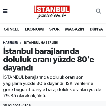
GÜNCEL
Nöbetçi Eczaneler
GÜNCEL
EKONOMİ
SPOR
MAGAZİN
DÜNYA
EKONOMİ
Hava Durumu
İSTANBUL
Trafik Durumu
HABERLER
İSTANBUL HABERLERI
İstanbul barajlarında
DÜNYA
Süper Lig Puan Durumu ve Fikstür
doluluk oranı yüzde 80'e
dayandı
SPOR
Tüm Manşetler
İSTANBUL barajlarında doluluk oranı son
MAGAZİN
Son Dakika Haberleri
yağışlarla yüzde 80’e dayandı. İSKİ verilerine
göre bugün itibariyle baraj doluluk oranları yüzde
KÜLTÜR SANAT
Haber Arşivi
79.85 olarak ölçüldü.
SAĞLIK
25.03.2025 - 11:16