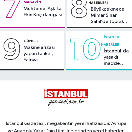
7
8
MAGAZIN
HABERLERI
Muhtemel Aşk'ta
Büyükçekmece
Ekin Koç damgası
Mimar Sinan
Sahil’de toprak
kayması
İSTANBUL
9
10
GÜNCEL
HABERLERI
Makine arızası
İstanbul'da
yapan tanker,
yasaklı
Yalova
madde
Demirleme
operasyonu
Sahası'na alındı
İstanbul Gazetesi, megakentin yerel hafızasıdır. Avrupa
ve Anadolu Yakası'nın tüm ilçelerinden yerel haberler,